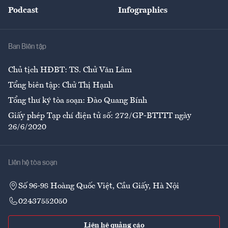
An sinh
Podcast
Infographics
Giải trí
Y tế
Nhà
Ban Biên tập
Ẩm thực
Chủ tịch HĐBT: TS. Chử Văn Lâm
Tổng biên tập: Chử Thị Hạnh
Tổng thư ký tòa soạn: Đào Quang Bính
Giấy phép Tạp chí điện tử số: 272/GP-BTTTT ngày
26/6/2020
Liên hệ tòa soạn
Số 96-98 Hoàng Quốc Việt, Cầu Giấy, Hà Nội
02437552050
Liên hệ quảng cáo