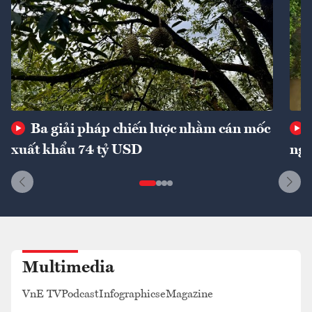
Ba giải pháp chiến lược nhằm cán mốc
xuất khẩu 74 tỷ USD
ngu
Multimedia
VnE TV
Podcast
Infographics
eMagazine