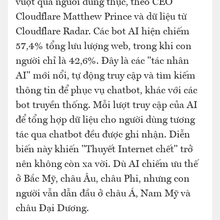
vượt qua người dùng thực, theo CEO
Cloudflare Matthew Prince và dữ liệu từ
Cloudflare Radar. Các bot AI hiện chiếm
57,4% tổng lưu lượng web, trong khi con
người chỉ là 42,6%. Đây là các "tác nhân
AI" mới nổi, tự động truy cập và tìm kiếm
thông tin để phục vụ chatbot, khác với các
bot truyền thống. Mỗi lượt truy cập của AI
để tổng hợp dữ liệu cho người dùng tương
tác qua chatbot đều được ghi nhận. Diễn
biến này khiến "Thuyết Internet chết" trở
nên không còn xa vời. Dù AI chiếm ưu thế
ở Bắc Mỹ, châu Âu, châu Phi, nhưng con
người vẫn dẫn đầu ở châu Á, Nam Mỹ và
châu Đại Dương.