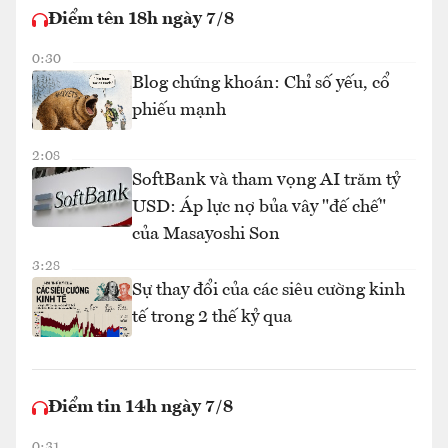
Điểm tên 18h ngày 7/8
0:30
Blog chứng khoán: Chỉ số yếu, cổ
phiếu mạnh
2:08
SoftBank và tham vọng AI trăm tỷ
USD: Áp lực nợ bủa vây "đế chế"
của Masayoshi Son
3:28
Sự thay đổi của các siêu cường kinh
tế trong 2 thế kỷ qua
Điểm tin 14h ngày 7/8
0:31