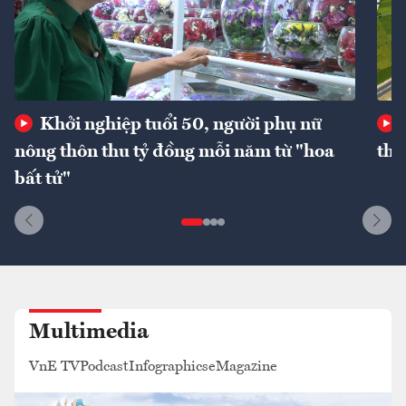
Khởi nghiệp tuổi 50, người phụ nữ
nông thôn thu tỷ đồng mỗi năm từ "hoa
thư
bất tử"
Multimedia
VnE TV
Podcast
Infographics
eMagazine