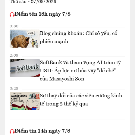
Thứ sáu - 07/08/2026
Điểm tên 18h ngày 7/8
0:30
Blog chứng khoán: Chỉ số yếu, cổ
phiếu mạnh
2:08
SoftBank và tham vọng AI trăm tỷ
USD: Áp lực nợ bủa vây "đế chế"
của Masayoshi Son
3:28
Sự thay đổi của các siêu cường kinh
tế trong 2 thế kỷ qua
Điểm tin 14h ngày 7/8