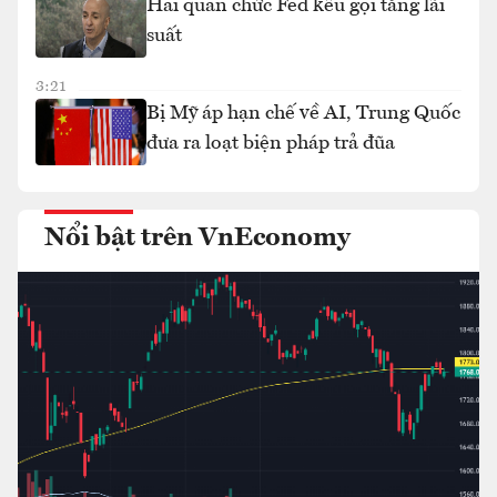
Hai quan chức Fed kêu gọi tăng lãi
suất
3:21
Bị Mỹ áp hạn chế về AI, Trung Quốc
đưa ra loạt biện pháp trả đũa
Nổi bật trên VnEconomy