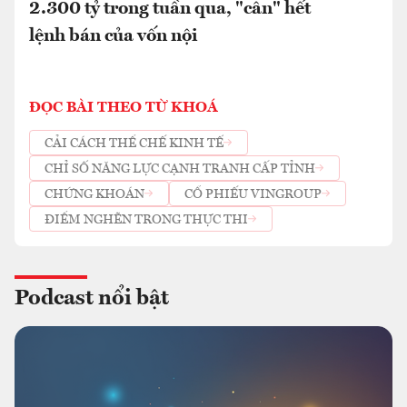
2.300 tỷ trong tuần qua, "cân" hết
lệnh bán của vốn nội
ĐỌC BÀI THEO TỪ KHOÁ
CẢI CÁCH THỂ CHẾ KINH TẾ
CHỈ SỐ NĂNG LỰC CẠNH TRANH CẤP TỈNH
CHỨNG KHOÁN
CỔ PHIẾU VINGROUP
ĐIỂM NGHẼN TRONG THỰC THI
Podcast nổi bật