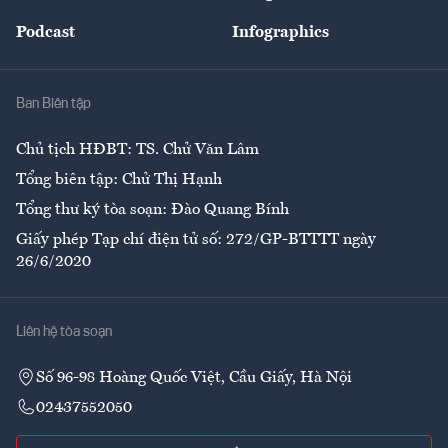
Đẹp +
An sinh
Podcast
Infographics
Giải trí
Y tế
Nhà
Ban Biên tập
Ẩm thực
Chủ tịch HĐBT: TS. Chử Văn Lâm
Tổng biên tập: Chử Thị Hạnh
Tổng thư ký tòa soạn: Đào Quang Bính
Giấy phép Tạp chí điện tử số: 272/GP-BTTTT ngày
26/6/2020
Liên hệ tòa soạn
Số 96-98 Hoàng Quốc Việt, Cầu Giấy, Hà Nội
02437552050