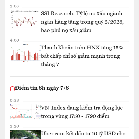
2:06
SSI Research: Tỷ lệ nợ xấu ngành
ngân hàng tăng trong quý 2/2026,
bao phủ nợ xấu giảm
4:00
Thanh khoản trên HNX tăng 15%
bất chấp chỉ số giảm mạnh trong
tháng 7
Điểm tin 8h ngày 7/8
0:33
VN-Index đang kiểm tra động lực
trong vùng 1750 - 1790 điểm
2:20
Uber cam kết đầu tư 10 tỷ USD cho