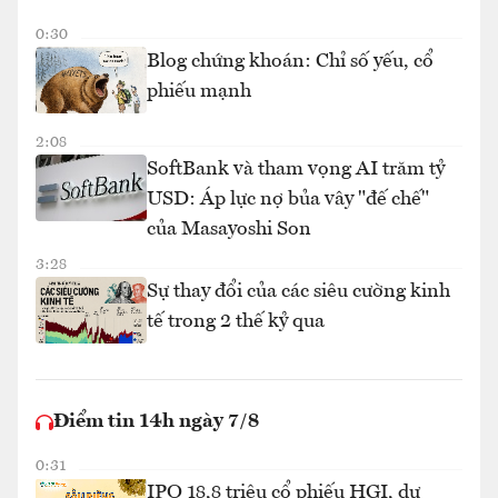
0:30
Blog chứng khoán: Chỉ số yếu, cổ
phiếu mạnh
2:08
SoftBank và tham vọng AI trăm tỷ
USD: Áp lực nợ bủa vây "đế chế"
của Masayoshi Son
3:28
Sự thay đổi của các siêu cường kinh
tế trong 2 thế kỷ qua
Điểm tin 14h ngày 7/8
0:31
IPO 18,8 triệu cổ phiếu HGI, dự