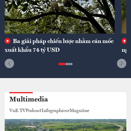
Ba giải pháp chiến lược nhằm cán mốc
xuất khẩu 74 tỷ USD
ngu
Multimedia
VnE TV
Podcast
Infographics
eMagazine