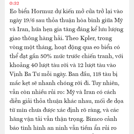
0:32
Eo biển Hormuz dự kiến mở cửa trở lại vào
ngày 19/6 sau thỏa thuận hòa bình giữa Mỹ
và Iran, hứa hẹn gia tăng đáng kể lưu lượng
giao thông hàng hải. Theo Kpler, trong
vòng một tháng, hoạt động qua eo biển có
thể đạt gần 50% mức trước chiến tranh, với
khoảng 40 lượt tàu rời và 12 lượt tàu vào
Vịnh Ba Tư mỗi ngày. Ban đầu, 118 tàu bị
mắc kẹt sẽ nhanh chóng rời đi. Tuy nhiên,
vẫn còn nhiều rủi ro: Mỹ và Iran có cách
diễn giải thỏa thuận khác nhau, mối đe dọa
từ mìn chưa được xác định rõ ràng, và các
hãng vận tải vẫn thận trọng. Bimco cảnh
báo tình hình an ninh vẫn tiềm ẩn rủi ro