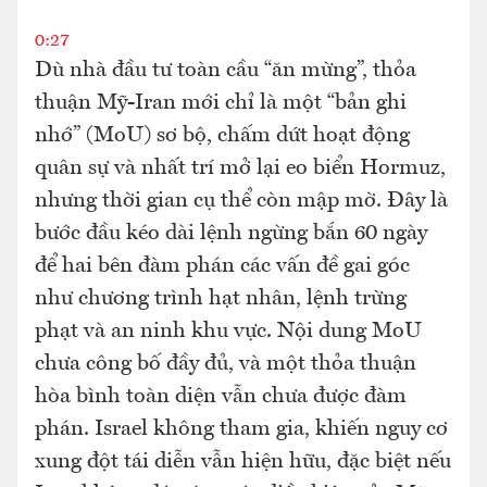
0:27
Dù nhà đầu tư toàn cầu “ăn mừng”, thỏa
thuận Mỹ-Iran mới chỉ là một “bản ghi
nhớ” (MoU) sơ bộ, chấm dứt hoạt động
quân sự và nhất trí mở lại eo biển Hormuz,
nhưng thời gian cụ thể còn mập mờ. Đây là
bước đầu kéo dài lệnh ngừng bắn 60 ngày
để hai bên đàm phán các vấn đề gai góc
như chương trình hạt nhân, lệnh trừng
phạt và an ninh khu vực. Nội dung MoU
chưa công bố đầy đủ, và một thỏa thuận
hòa bình toàn diện vẫn chưa được đàm
phán. Israel không tham gia, khiến nguy cơ
xung đột tái diễn vẫn hiện hữu, đặc biệt nếu