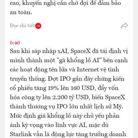
cao, khuyến nghị cần chờ đợi để đảm bảo
an toàn.
Đọc chi tiết
0:40
Sau khi sáp nhập xAI, SpaceX đã tái định vị
mình thành một "gã khổng lồ AI" bên cạnh
các hoạt động tên lửa và Internet vệ tinh
truyền thống. Đợt IPO gần đây chứng kiến
cổ phiếu tăng 19% lên 160 USD, đẩy vốn
hóa công ty lên 2.200 tỷ USD, biến SpaceX
thành thương vụ IPO lớn nhất lịch sử Mỹ.
Mức định giá khổng lồ này chủ yếu phản
ánh kỳ vọng vào lĩnh vực AI, mặc dù
Starlink vẫn là động lực tăng trưởng doanh