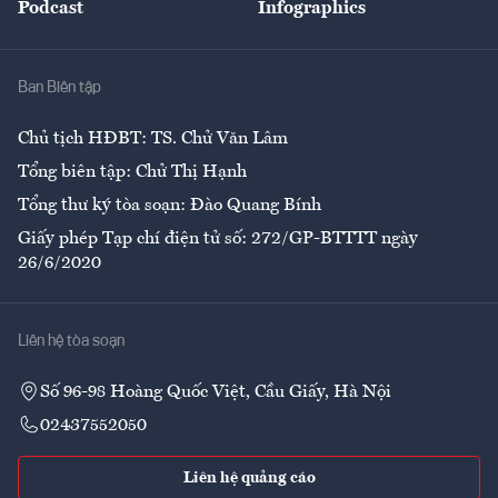
Podcast
Infographics
Giải trí
Y tế
Nhà
Ban Biên tập
Ẩm thực
Chủ tịch HĐBT: TS. Chử Văn Lâm
Tổng biên tập: Chử Thị Hạnh
Tổng thư ký tòa soạn: Đào Quang Bính
Giấy phép Tạp chí điện tử số: 272/GP-BTTTT ngày
26/6/2020
Liên hệ tòa soạn
Số 96-98 Hoàng Quốc Việt, Cầu Giấy, Hà Nội
02437552050
Liên hệ quảng cáo