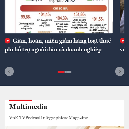
Giãn, hoãn, miễn giảm hàng loạt thuế
phí hỗ trợ người dân và doanh nghiệp
về 
Multimedia
VnE TV
Podcast
Infographics
eMagazine