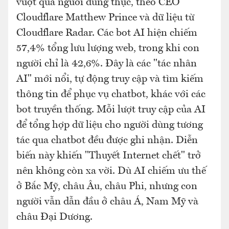
vượt qua người dùng thực, theo CEO
Cloudflare Matthew Prince và dữ liệu từ
Cloudflare Radar. Các bot AI hiện chiếm
57,4% tổng lưu lượng web, trong khi con
người chỉ là 42,6%. Đây là các "tác nhân
AI" mới nổi, tự động truy cập và tìm kiếm
thông tin để phục vụ chatbot, khác với các
bot truyền thống. Mỗi lượt truy cập của AI
để tổng hợp dữ liệu cho người dùng tương
tác qua chatbot đều được ghi nhận. Diễn
biến này khiến "Thuyết Internet chết" trở
nên không còn xa vời. Dù AI chiếm ưu thế
ở Bắc Mỹ, châu Âu, châu Phi, nhưng con
người vẫn dẫn đầu ở châu Á, Nam Mỹ và
châu Đại Dương.