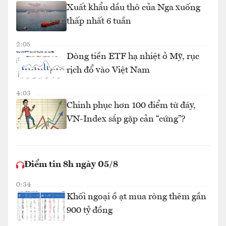
Xuất khẩu dầu thô của Nga xuống
thấp nhất 6 tuần
2:05
Dòng tiền ETF hạ nhiệt ở Mỹ, rục
rịch đổ vào Việt Nam
4:03
Chinh phục hơn 100 điểm từ đáy,
VN-Index sắp gặp cản “cứng”?
Điểm tin 8h ngày 05/8
0:34
Khối ngoại ồ ạt mua ròng thêm gần
900 tỷ đồng