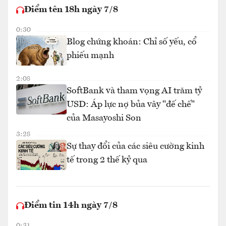
Điểm tên 18h ngày 7/8
0:30
Blog chứng khoán: Chỉ số yếu, cổ
phiếu mạnh
2:08
SoftBank và tham vọng AI trăm tỷ
USD: Áp lực nợ bủa vây "đế chế"
của Masayoshi Son
3:28
Sự thay đổi của các siêu cường kinh
tế trong 2 thế kỷ qua
Điểm tin 14h ngày 7/8
0:31