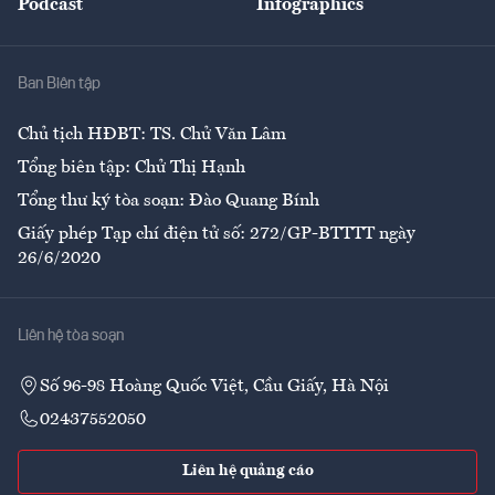
Podcast
Infographics
Giải trí
Y tế
Nhà
Ban Biên tập
Ẩm thực
Chủ tịch HĐBT: TS. Chử Văn Lâm
Tổng biên tập: Chử Thị Hạnh
Tổng thư ký tòa soạn: Đào Quang Bính
Giấy phép Tạp chí điện tử số: 272/GP-BTTTT ngày
26/6/2020
Liên hệ tòa soạn
Số 96-98 Hoàng Quốc Việt, Cầu Giấy, Hà Nội
02437552050
Liên hệ quảng cáo