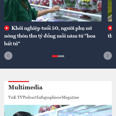
Khởi nghiệp tuổi 50, người phụ nữ
nông thôn thu tỷ đồng mỗi năm từ "hoa
thư
bất tử"
Multimedia
VnE TV
Podcast
Infographics
eMagazine