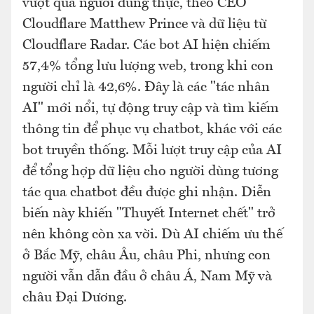
vượt qua người dùng thực, theo CEO
Cloudflare Matthew Prince và dữ liệu từ
Cloudflare Radar. Các bot AI hiện chiếm
57,4% tổng lưu lượng web, trong khi con
người chỉ là 42,6%. Đây là các "tác nhân
AI" mới nổi, tự động truy cập và tìm kiếm
thông tin để phục vụ chatbot, khác với các
bot truyền thống. Mỗi lượt truy cập của AI
để tổng hợp dữ liệu cho người dùng tương
tác qua chatbot đều được ghi nhận. Diễn
biến này khiến "Thuyết Internet chết" trở
nên không còn xa vời. Dù AI chiếm ưu thế
ở Bắc Mỹ, châu Âu, châu Phi, nhưng con
người vẫn dẫn đầu ở châu Á, Nam Mỹ và
châu Đại Dương.