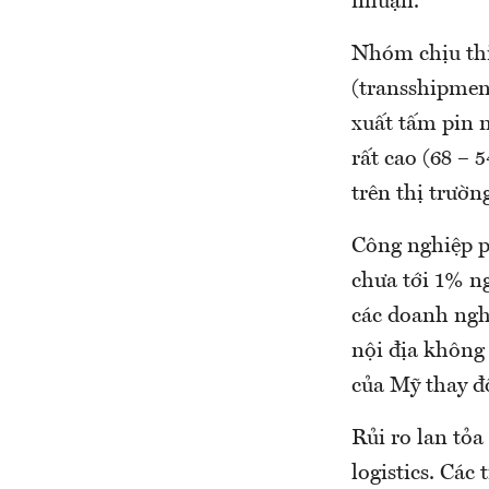
nhuận.
Nhóm chịu thi
(transshipmen
xuất tấm pin 
rất cao (68 – 
trên thị trườn
Công nghiệp ph
chưa tới 1% n
các doanh ngh
nội địa không
của Mỹ thay đổ
Rủi ro lan tỏa
logistics. Cá