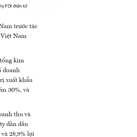
 Nam trước tác
ể Việt Nam
 tổng kim
ố doanh
rị xuất khẩu
iếm 30%, và
oanh thu và
 ty dẫn dầu
 và 28,9% lợi