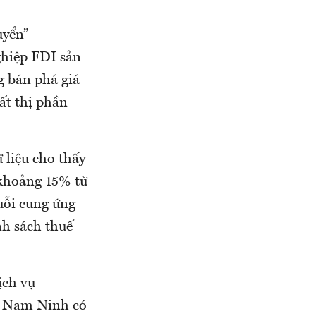
uyển”
ghiệp FDI sản
g bán phá giá
ất thị phần
 liệu cho thấy
 khoảng 15% từ
uỗi cung ứng
nh sách thuế
ịch vụ
Hà Nam Ninh có