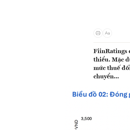
FiinRatings 
thiểu. Mặc d
mức thuế đối
chuyển...