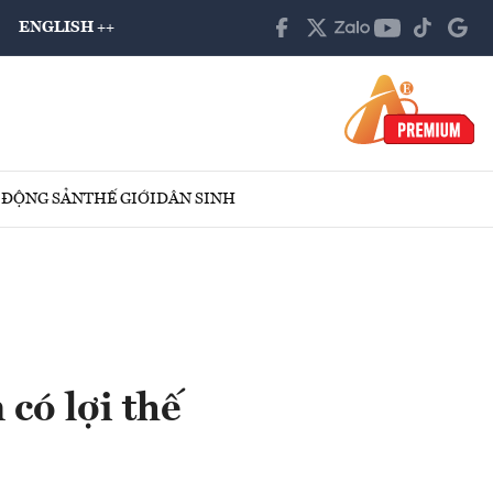
ENGLISH ++
 ĐỘNG SẢN
THẾ GIỚI
DÂN SINH
có lợi thế