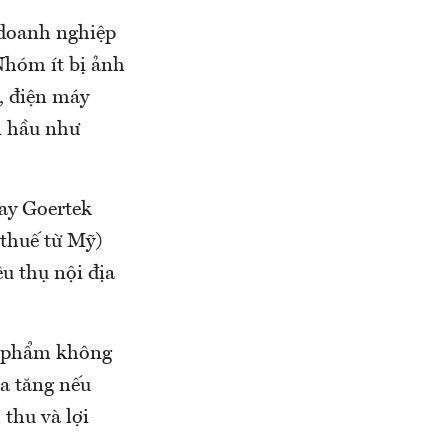
 doanh nghiệp
Nhóm ít bị ảnh
, điện máy
n hầu như
ay Goertek
thuế từ Mỹ)
u thụ nội địa
h phẩm không
a tăng nếu
thu và lợi