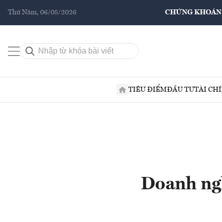
Thứ Năm, 06/08/2026
CHỨNG KHOÁN
TIÊU ĐIỂM
ĐẦU TƯ
TÀI CH
Doanh ngh