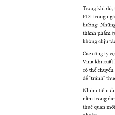
Trong khi đó,
FDI trong ngà
hưởng: Những 
thành phẩm (v
không chịu tá
Các công ty 
Vina khi xuất
có thể chuyển 
để “tránh” thu
Nhóm tiềm ẩn
nằm trong dan
thuế quan mới