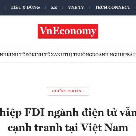
TIÊU & DÙNG
XE
VNE TV
TECH CONNECT
ÍNH
KINH TẾ SỐ
KINH TẾ XANH
THỊ TRƯỜNG
DOANH NGHIỆP
BẤT
CHỨNG KHOÁN
iệp FDI ngành điện tử vẫn 
cạnh tranh tại Việt Nam