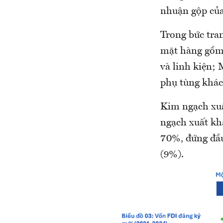
nhuận gộp của
Trong bức tra
mặt hàng gồm: 
và linh kiện;
phụ tùng khác
Kim ngạch xu
ngạch xuất kh
70%, đứng đầu
(9%).