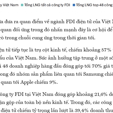
ừa đưa ra quan điểm về ngành FDI điện tử của Việt
 quan đối ứng trong đó nhấn mạnh đây là cơ hội đ
rò trong chuỗi cung ứng trong thời gian tới.
n tử tiếp tục là trụ cột kinh tế, chiếm khoảng 57%
ẩu của Việt Nam. Sức ảnh hưởng tập trung ở một s
ới 48 doanh nghiệp hàng đầu đóng góp tới 70% giá t
rong đó nhóm sản phẩm liên quan tới Samsung ch
 quan tới Apple chiếm 9%.
công ty FDI tại Việt Nam đóng góp khoảng 21,6% d
n gộp của toàn bộ nền kinh tế. Trong đó, các công
 điện tử chiếm tỷ trọng lần lượt là 39,4% doanh thu