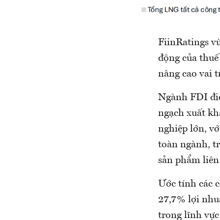
FiinRatings v
động của thuế
nâng cao vai t
Ngành FDI điệ
ngạch xuất kh
nghiệp lớn, v
toàn ngành, t
sản phẩm liên
Ước tính các 
27,7% lợi nhuậ
trong lĩnh vực