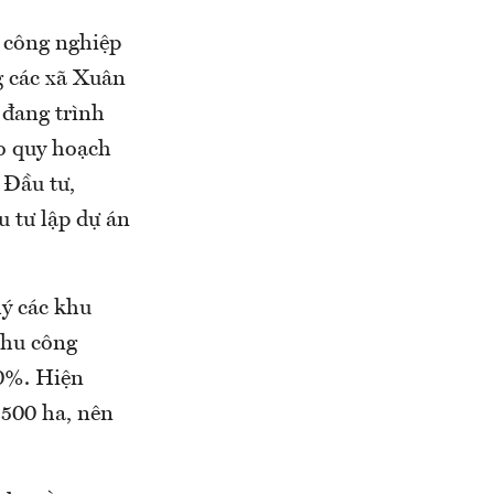
 công nghiệp
g các xã Xuân
đang trình
o quy hoạch
 Đầu tư,
 tư lập dự án
ý các khu
khu công
60%. Hiện
.500 ha, nên