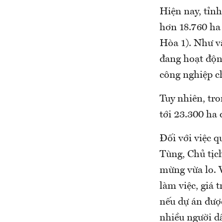
Hiện nay, tỉn
hơn 18.760 ha
Hòa 1). Như vậ
đang hoạt độn
công nghiệp c
Tuy nhiên, tr
tới 23.300 ha
Đối với việc 
Tùng, Chủ tịc
mừng vừa lo. V
làm việc, giá 
nếu dự án đượ
nhiều người d