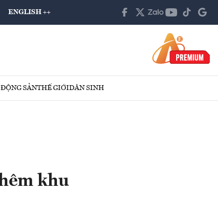
ENGLISH ++
 ĐỘNG SẢN
THẾ GIỚI
DÂN SINH
thêm khu