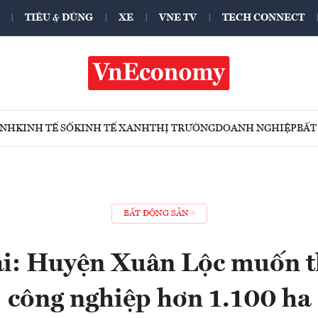
TIÊU & DÙNG
XE
VNE TV
TECH CONNECT
ÍNH
KINH TẾ SỐ
KINH TẾ XANH
THỊ TRƯỜNG
DOANH NGHIỆP
BẤT
BẤT ĐỘNG SẢN
i: Huyện Xuân Lộc muốn 
công nghiệp hơn 1.100 ha