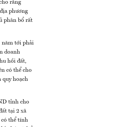
cho rằng
 địa phương
ủ phân bổ rất
 năm tới phải
ọn doanh
hu hồi đất,
ên có thể cho
m quy hoạch
ND tỉnh cho
ất tại 2 xã
có thể tính