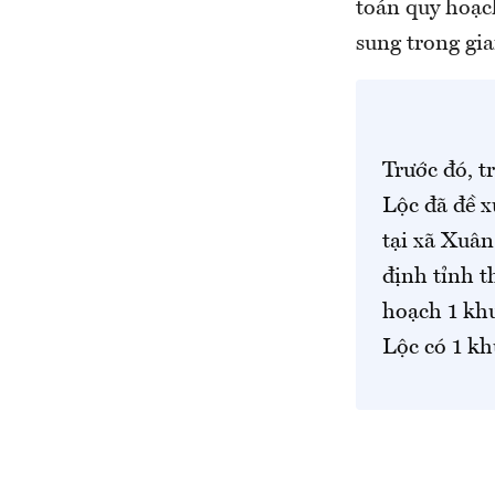
toán quy hoạch
sung trong gia
Trước đó, 
Lộc đã đề x
tại xã Xuâ
định tỉnh t
hoạch 1 kh
Lộc có 1 kh