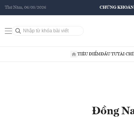
Thứ Năm, 06/08/2026
CHỨNG KHOÁN
TIÊU ĐIỂM
ĐẦU TƯ
TÀI CH
Đồng Na