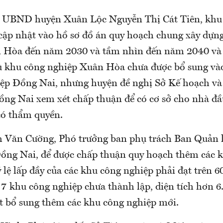
h UBND huyện Xuân Lộc Nguyễn Thị Cát Tiên, khu
ập nhật vào hồ sơ đồ án quy hoạch chung xây dựn
 Hòa đến năm 2030 và tầm nhìn đến năm 2040 và 
 khu công nghiệp Xuân Hòa chưa được bổ sung và
ệp Đồng Nai, nhưng huyện đề nghị Sở Kế hoạch và
g Nai xem xét chấp thuận để có cơ sở cho nhà đầu
có thẩm quyền.
Văn Cường, Phó trưởng ban phụ trách Ban Quản l
ồng Nai, để được chấp thuận quy hoạch thêm các 
 lệ lấp đầy của các khu công nghiệp phải đạt trên 
7 khu công nghiệp chưa thành lập, diện tích hơn 6
ất bổ sung thêm các khu công nghiệp mới.