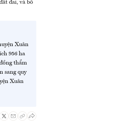
đất đai, và bổ
 huyện Xuân
ích 956 ha
 đồng thẩm
ển sang quy
uyện Xuân