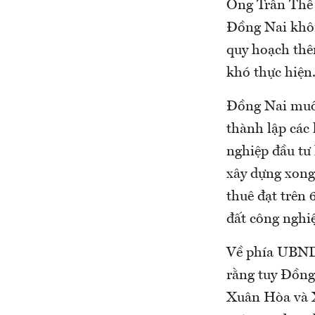
Ông Trần Thế 
Đồng Nai khôn
quy hoạch thê
khó thực hiện
Đồng Nai muốn
thành lập các
nghiệp đầu tư 
xây dựng xong
thuê đạt trên
đất công nghi
Về phía UBND
rằng tuy Đồng 
Xuân Hòa và X