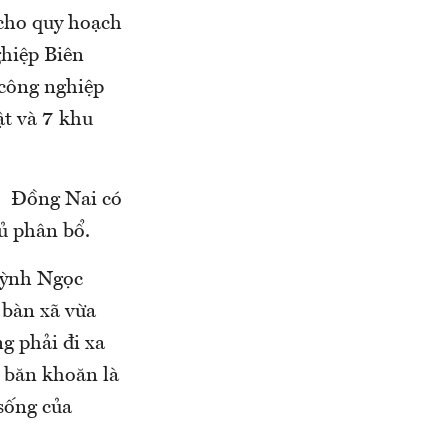
cho quy hoạch
hiệp Biên
 công nghiệp
ật và 7 khu
, Đồng Nai có
hủ phân bổ.
uỳnh Ngọc
 bàn xã vừa
g phải đi xa
u băn khoăn là
sống của