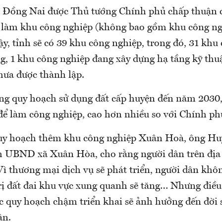
h Đồng Nai được Thủ tướng Chính phủ chấp thuận 
 làm khu công nghiệp (không bao gồm khu công ng
y, tỉnh sẽ có 39 khu công nghiệp, trong đó, 31 khu
g, 1 khu công nghiệp đang xây dựng hạ tầng kỹ thu
hưa được thành lập.
ong quy hoạch sử dụng đất cấp huyện đến năm 2030
 để làm công nghiệp, cao hơn nhiều so với Chính p
quy hoạch thêm khu công nghiệp Xuân Hoà, ông H
h UBND xã Xuân Hòa, cho rằng người dân trên địa
ì thương mại dịch vụ sẽ phát triển, người dân khôn
trị đất đai khu vực xung quanh sẽ tăng… Nhưng điề
c quy hoạch chậm triển khai sẽ ảnh hưởng đến đời 
ân.