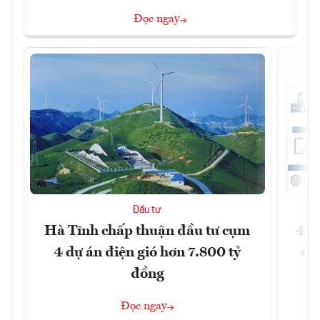
Đọc ngay
Đầu tư
Hà Tĩnh chấp thuận đầu tư cụm
41 
4 dự án điện gió hơn 7.800 tỷ
đồ
đồng
Đọc ngay