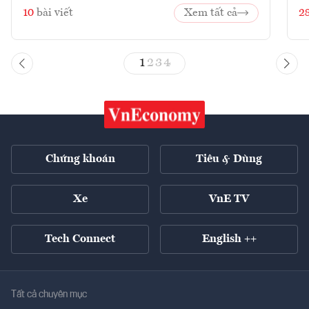
10
bài viết
Xem tất cả
2
1
2
3
4
Chứng khoán
Tiêu & Dùng
Xe
VnE TV
Tech Connect
English ++
Tất cả chuyên mục