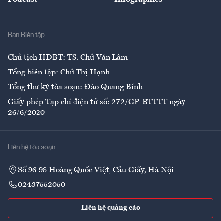
Giải trí
Y tế
Nhà
Ban Biên tập
Ẩm thực
Chủ tịch HĐBT: TS. Chử Văn Lâm
Tổng biên tập: Chử Thị Hạnh
Tổng thư ký tòa soạn: Đào Quang Bính
Giấy phép Tạp chí điện tử số: 272/GP-BTTTT ngày
26/6/2020
Liên hệ tòa soạn
Số 96-98 Hoàng Quốc Việt, Cầu Giấy, Hà Nội
02437552050
Liên hệ quảng cáo