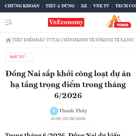
CHỨNG KHOÁN
TIÊU & DÙNG
XE
VNE TV
TECH CO
TIÊU ĐIỂM
ĐẦU TƯ
TÀI CHÍNH
KINH TẾ SỐ
KINH TẾ XANH
ĐẦU TƯ
Đồng Nai sắp khởi công loạt dự án
hạ tầng trọng điểm trong tháng
6/2026
Thanh Thủy
T
18:09, 03/06/2026
Trong tháng 6/2026, Đồng Nai dự kiến