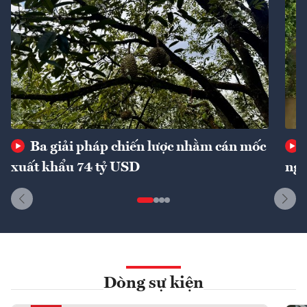
Ba giải pháp chiến lược nhằm cán mốc
xuất khẩu 74 tỷ USD
ngu
Dòng sự kiện