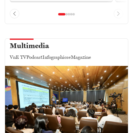
Multimedia
VnE TV
Podcast
Infographics
eMagazine