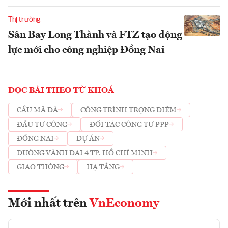
Thị trường
Sân Bay Long Thành và FTZ tạo động
lực mới cho công nghiệp Đồng Nai
ĐỌC BÀI THEO TỪ KHOÁ
CẦU MÃ ĐÀ
CÔNG TRÌNH TRỌNG ĐIÊM
ĐẦU TƯ CÔNG
ĐỐI TÁC CÔNG TƯ PPP
ĐỒNG NAI
DỰ ÁN
ĐƯỜNG VÀNH ĐAI 4 TP. HỒ CHÍ MINH
GIAO THÔNG
HẠ TẦNG
Mới nhất trên
VnEconomy