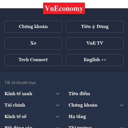
Chứng khoán
Tiêu & Dùng
Xe
VnE TV
Tech Connect
English ++
Tất cả chuyên mục
Kinh tế xanh
Tiêu điểm
Chuyển động xanh
Tài chính
Chứng khoán
Pháp lý
Ngân hàng
Doanh nghiệp niêm yết
Kinh tế số
Hạ tầng
Thương hiệu xanh
Thị trường vốn
Thị trường
Sản phẩm - Thị trường