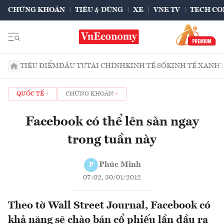
CHỨNG KHOÁN
TIÊU & DÙNG
XE
VNE TV
TECH CO
TIÊU ĐIỂM
ĐẦU TƯ
TÀI CHÍNH
KINH TẾ SỐ
KINH TẾ XANH
QUỐC TẾ
CHỨNG KHOÁN
Facebook có thể lên sàn ngay
trong tuần này
Phúc Minh
P
07:02, 30/01/2012
Theo tờ Wall Street Journal, Facebook có
khả năng sẽ chào bán cổ phiếu lần đầu ra