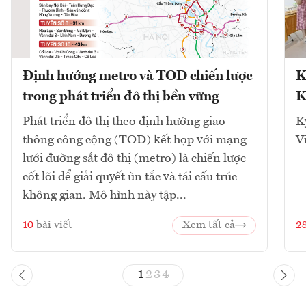
Định hướng metro và TOD chiến lược
K
trong phát triển đô thị bền vững
K
Phát triển đô thị theo định hướng giao
K
thông công cộng (TOD) kết hợp với mạng
V
lưới đường sắt đô thị (metro) là chiến lược
cốt lõi để giải quyết ùn tắc và tái cấu trúc
không gian. Mô hình này tập...
10
bài viết
Xem tất cả
2
1
2
3
4