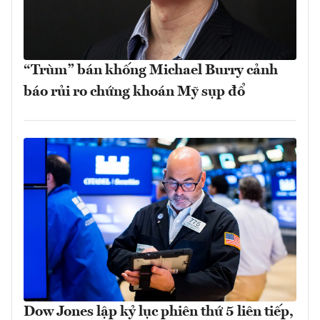
“Trùm” bán khống Michael Burry cảnh
báo rủi ro chứng khoán Mỹ sụp đổ
Dow Jones lập kỷ lục phiên thứ 5 liên tiếp,