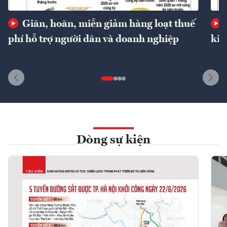
Giãn, hoãn, miễn giảm hàng loạt thuế
phí hỗ trợ người dân và doanh nghiệp
kin
Dòng sự kiện