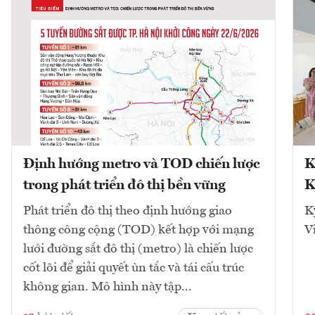
Định hướng metro và TOD chiến lược
K
trong phát triển đô thị bền vững
K
Phát triển đô thị theo định hướng giao
K
thông công cộng (TOD) kết hợp với mạng
V
lưới đường sắt đô thị (metro) là chiến lược
cốt lõi để giải quyết ùn tắc và tái cấu trúc
không gian. Mô hình này tập...