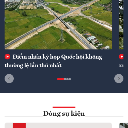
Điểm nhấn kỳ họp Quốc hội không
thường lệ lần thứ nhất
xuấ
Dòng sự kiện