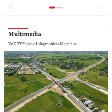
Multimedia
VnE TV
Podcast
Infographics
eMagazine