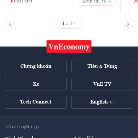
10
bài viết
Xem tất cả
2
1
2
3
4
Chứng khoán
Tiêu & Dùng
Xe
VnE TV
Tech Connect
English ++
Tất cả chuyên mục