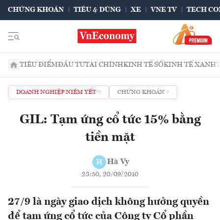
CHỨNG KHOÁN
TIÊU & DÙNG
XE
VNE TV
TECH CO
TIÊU ĐIỂM
ĐẦU TƯ
TÀI CHÍNH
KINH TẾ SỐ
KINH TẾ XANH
DOANH NGHIỆP NIÊM YẾT
CHỨNG KHOÁN
GIL: Tạm ứng cổ tức 15% bằng
tiền mặt
Hà Vy
H
23:50, 20/09/2010
27/9 là ngày giao dịch không hưởng quyền
để tạm ứng cổ tức của Công ty Cổ phần