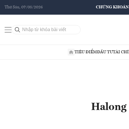
Thứ Sáu, 07/08/2026
CHỨNG KHOÁN
TIÊU ĐIỂM
ĐẦU TƯ
TÀI CH
Halong 