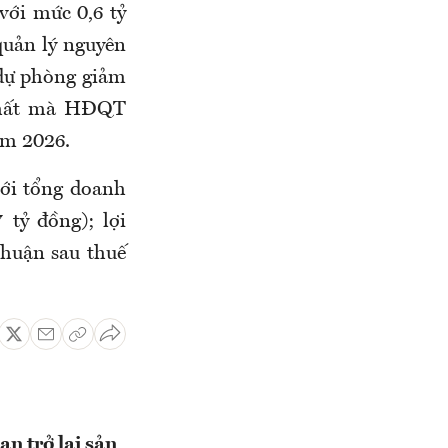
 với mức 0,6 tỷ
quản lý nguyên
 dự phòng giảm
 chất mà HĐQT
ăm 2026.
ới tổng doanh
 tỷ đồng); lợi
nhuận sau thuế
n trở lại sản