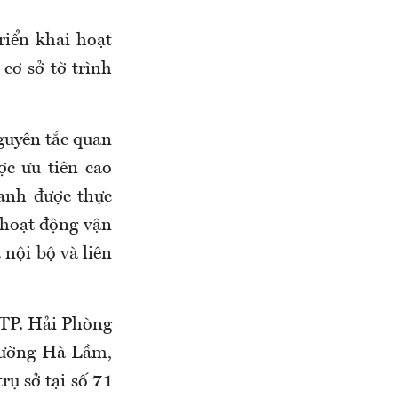
riển khai hoạt
cơ sở tờ trình
guyên tắc quan
c ưu tiên cao
oanh được thực
 hoạt động vận
 nội bộ và liên
 TP. Hải Phòng
phường Hà Lầm,
ụ sở tại số 71