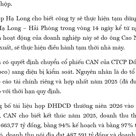
 hộp.
p Hạ Long cho biết công ty sẽ thực hiện tạm dừn
ạ Long – Hải Phòng trong vòng 14 ngày kể từ ng
h hoạt động của doanh nghiệp này sẽ do ông Cao
xuất, sẽ thực hiện điều hành tạm thời nhà máy.
 có quyết định chuyển cổ phiếu CAN của CTCP Đ
co) sang diện bị kiểm soát. Nguyên nhân là do tổ
cáo tài chính riêng và hợp nhất năm 2025 (đã đ
 với thời hạn quy định.
 bố tài liệu họp ĐHĐCĐ thường niên 2026 vào n
h, CAN cho biết kết thúc năm 2025, doanh thu t
 663,77 tỷ đồng, bằng 94% kế hoạch và bằng 97% 
ó, doanh thu nội địa đạt 487,591 tỷ đồng và doanh