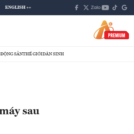
ENGLISH ++
 ĐỘNG SẢN
THẾ GIỚI
DÂN SINH
 máy sau