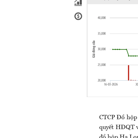
CTCP Đồ hộp 
quyết HĐQT về
đồ hộp Hạ Lon