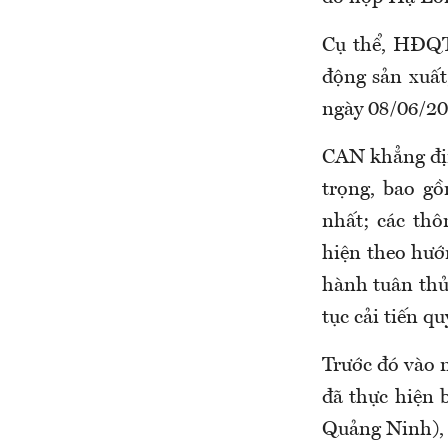
Cụ thể, HĐQT 
động sản xuất
ngày 08/06/20
CAN khẳng địn
trọng, bao g
nhất; các thô
hiện theo hướ
hành tuân thủ 
tục cải tiến qu
Trước đó vào 
đã thực hiện 
Quảng Ninh), 