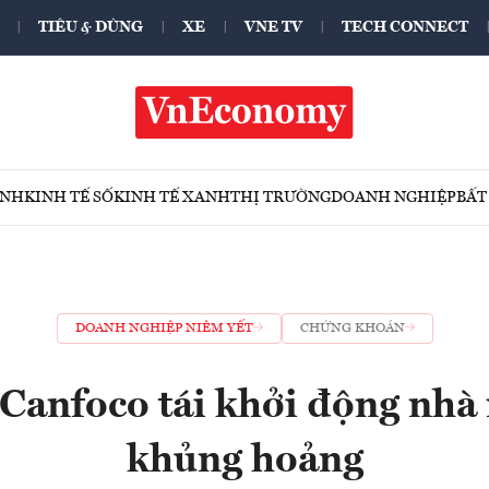
TIÊU & DÙNG
XE
VNE TV
TECH CONNECT
ÍNH
KINH TẾ SỐ
KINH TẾ XANH
THỊ TRƯỜNG
DOANH NGHIỆP
BẤT
DOANH NGHIỆP NIÊM YẾT
CHỨNG KHOÁN
Canfoco tái khởi động nhà
khủng hoảng