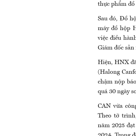
thực phẩm đồ
Sau đó, Đồ hộ
máy đồ hộp H
việc điều hàn
Giám đốc sản 
Hiện, HNX đã
(Halong Canfo
chậm nộp báo 
quá 30 ngày so
CAN vừa công
Theo tờ trìn
năm 2025 đạt
2024. Trong đ