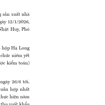
g sản xuất nhà
ày 12/1/2026,
 Nhật Huy, Phó
ồ hộp Hạ Long
 chức niêm yết
ược kiểm toán)
gày 26/6 tới.
huần hợp nhất
thực hiện năm
 thu xuất khẩu