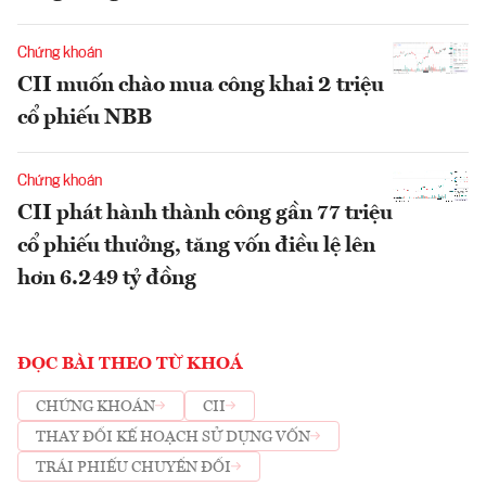
Chứng khoán
CII muốn chào mua công khai 2 triệu
cổ phiếu NBB
Chứng khoán
CII phát hành thành công gần 77 triệu
cổ phiếu thưởng, tăng vốn điều lệ lên
hơn 6.249 tỷ đồng
ĐỌC BÀI THEO TỪ KHOÁ
CHỨNG KHOÁN
CII
THAY ĐỔI KẾ HOẠCH SỬ DỤNG VỐN
TRÁI PHIẾU CHUYỂN ĐỔI