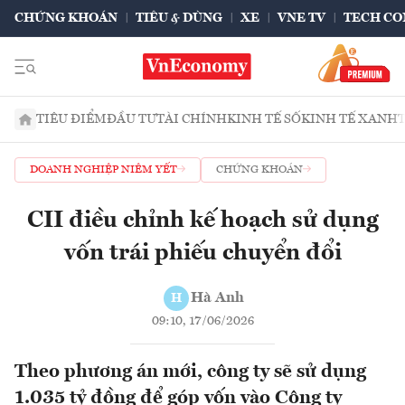
CHỨNG KHOÁN
TIÊU & DÙNG
XE
VNE TV
TECH CO
TIÊU ĐIỂM
ĐẦU TƯ
TÀI CHÍNH
KINH TẾ SỐ
KINH TẾ XANH
DOANH NGHIỆP NIÊM YẾT
CHỨNG KHOÁN
CII điều chỉnh kế hoạch sử dụng
vốn trái phiếu chuyển đổi
Hà Anh
H
09:10, 17/06/2026
Theo phương án mới, công ty sẽ sử dụng
1.035 tỷ đồng để góp vốn vào Công ty