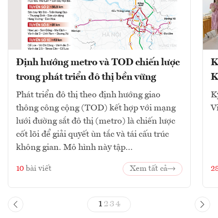
Định hướng metro và TOD chiến lược
K
trong phát triển đô thị bền vững
K
Phát triển đô thị theo định hướng giao
K
thông công cộng (TOD) kết hợp với mạng
V
lưới đường sắt đô thị (metro) là chiến lược
cốt lõi để giải quyết ùn tắc và tái cấu trúc
không gian. Mô hình này tập...
10
bài viết
Xem tất cả
2
1
2
3
4