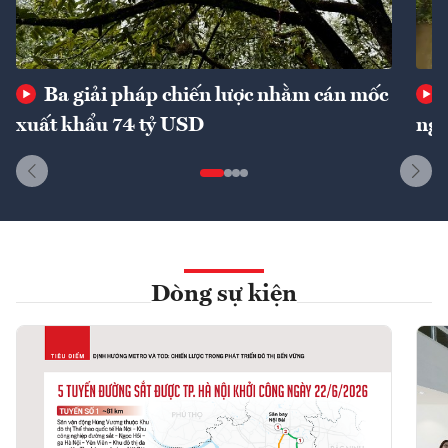
Ba giải pháp chiến lược nhằm cán mốc
xuất khẩu 74 tỷ USD
ngu
Dòng sự kiện