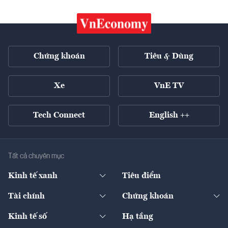
Chứng khoán
Tiêu & Dùng
Xe
VnE TV
Tech Connect
English ++
Tất cả chuyên mục
Kinh tế xanh
Tiêu điểm
Chuyển động xanh
Tài chính
Chứng khoán
Pháp lý
Ngân hàng
Doanh nghiệp niêm yết
Kinh tế số
Hạ tầng
Thương hiệu xanh
Thị trường vốn
Thị trường