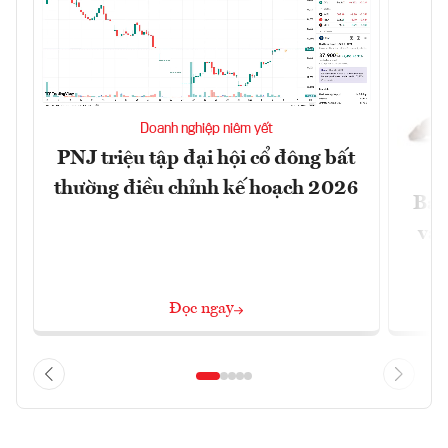
Doanh nghiệp niêm yết
PNJ triệu tập đại hội cổ đông bất
thường điều chỉnh kế hoạch 2026
Báo
và 
Đọc ngay