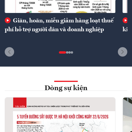
Giãn, hoãn, miễn giảm hàng loạt thuế
phí hỗ trợ người dân và doanh nghiệp
kin
Dòng sự kiện