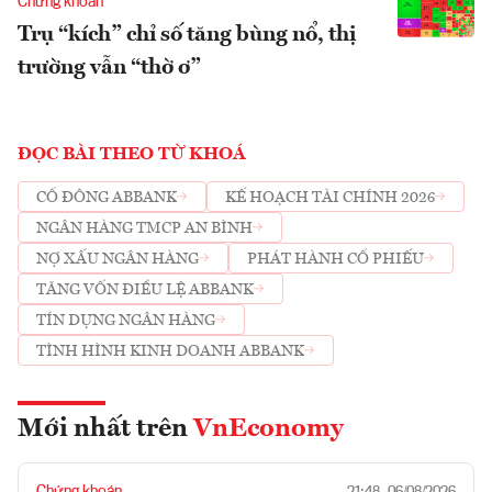
Chứng khoán
Trụ “kích” chỉ số tăng bùng nổ, thị
trường vẫn “thờ ơ”
ĐỌC BÀI THEO TỪ KHOÁ
CỔ ĐÔNG ABBANK
KẾ HOẠCH TÀI CHÍNH 2026
NGÂN HÀNG TMCP AN BÌNH
NỢ XẤU NGÂN HÀNG
PHÁT HÀNH CỔ PHIẾU
TĂNG VỐN ĐIỀU LỆ ABBANK
TÍN DỤNG NGÂN HÀNG
TÌNH HÌNH KINH DOANH ABBANK
Mới nhất trên
VnEconomy