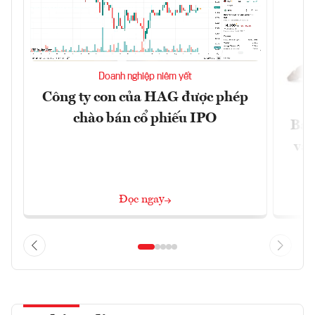
Doanh nghiệp niêm yết
Công ty con của HAG được phép
chào bán cổ phiếu IPO
Báo
và 
Đọc ngay