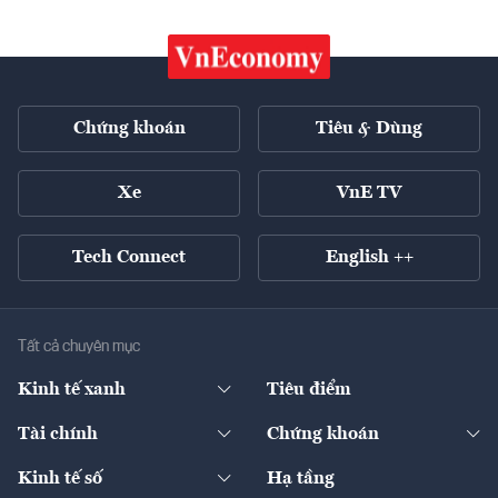
Chứng khoán
Tiêu & Dùng
Xe
VnE TV
Tech Connect
English ++
Tất cả chuyên mục
Kinh tế xanh
Tiêu điểm
Chuyển động xanh
Tài chính
Chứng khoán
Pháp lý
Ngân hàng
Doanh nghiệp niêm yết
Kinh tế số
Hạ tầng
Thương hiệu xanh