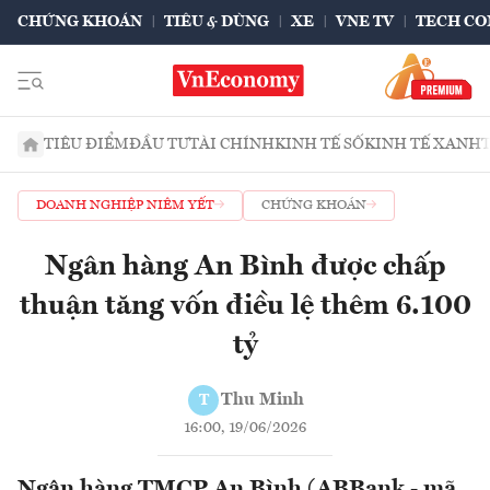
CHỨNG KHOÁN
TIÊU & DÙNG
XE
VNE TV
TECH CO
TIÊU ĐIỂM
ĐẦU TƯ
TÀI CHÍNH
KINH TẾ SỐ
KINH TẾ XANH
DOANH NGHIỆP NIÊM YẾT
CHỨNG KHOÁN
Ngân hàng An Bình được chấp
thuận tăng vốn điều lệ thêm 6.100
tỷ
Thu Minh
T
16:00, 19/06/2026
Ngân hàng TMCP An Bình (ABBank - mã