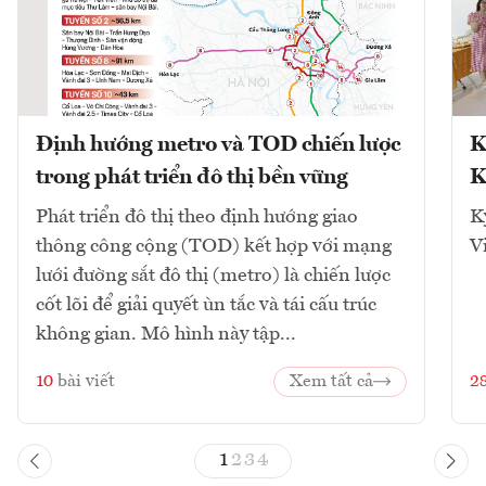
Định hướng metro và TOD chiến lược
K
trong phát triển đô thị bền vững
K
Phát triển đô thị theo định hướng giao
K
thông công cộng (TOD) kết hợp với mạng
V
lưới đường sắt đô thị (metro) là chiến lược
cốt lõi để giải quyết ùn tắc và tái cấu trúc
không gian. Mô hình này tập...
10
bài viết
Xem tất cả
2
1
2
3
4