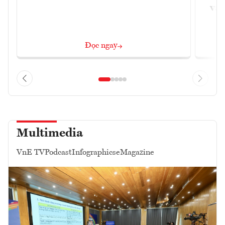
và 
Đọc ngay
Multimedia
VnE TV
Podcast
Infographics
eMagazine