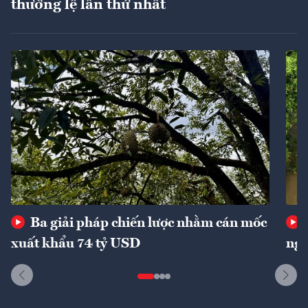
thường lệ lần thứ nhất
Ba giải pháp chiến lược nhằm cán mốc
xuất khẩu 74 tỷ USD
ngu