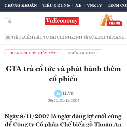
CHỨNG KHOÁN
TIÊU & DÙNG
XE
VNE TV
TECH CO
TIÊU ĐIỂM
ĐẦU TƯ
TÀI CHÍNH
KINH TẾ SỐ
KINH TẾ XANH
DOANH NGHIỆP NIÊM YẾT
CHỨNG KHOÁN
GTA trả cổ tức và phát hành thêm
cổ phiếu
H.Vũ
H
09:22, 01/11/2007
Ngày 8/11/2007 là ngày đăng ký cuối cùng
để Công ty Cổ phần Chế biến gỗ Thuận An