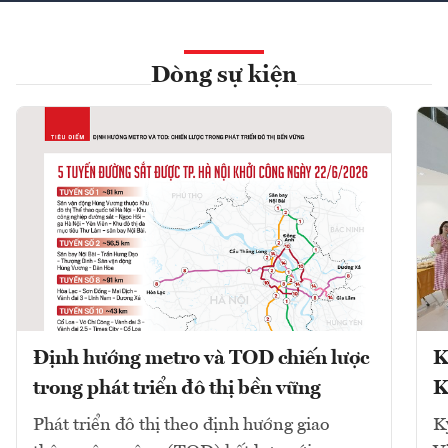
Dòng sự kiện
Định hướng metro và TOD chiến lược
K
trong phát triển đô thị bền vững
K
Phát triển đô thị theo định hướng giao
K