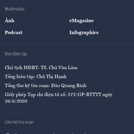
Doanh nghiệp
Địa phương
Thị trường
Bảo hiểm
Multimedia
Sự kiện
Nhân lực
Ảnh
eMagazine
Đẹp +
An sinh
Podcast
Infographics
Giải trí
Y tế
Nhà
Ban Biên tập
Ẩm thực
Chủ tịch HĐBT: TS. Chử Văn Lâm
Tổng biên tập: Chử Thị Hạnh
Tổng thư ký tòa soạn: Đào Quang Bính
Giấy phép Tạp chí điện tử số: 272/GP-BTTTT ngày
26/6/2020
Liên hệ tòa soạn