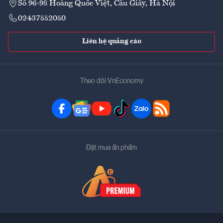
Số 96-98 Hoàng Quốc Việt, Cầu Giấy, Hà Nội
02437552050
Liên hệ quảng cáo
Theo dõi VnEconomy
Đặt mua ấn phẩm