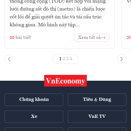
thông công cộng (TOD) kết hợp với mạng
V
lưới đường sắt đô thị (metro) là chiến lược
cốt lõi để giải quyết ùn tắc và tái cấu trúc
không gian. Mô hình này tập...
10
bài viết
Xem tất cả
2
1
2
3
4
Chứng khoán
Tiêu & Dùng
Xe
VnE TV