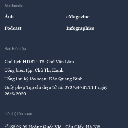
Địa phương
Thị trường
Bảo hiểm
Multimedia
Sự kiện
Nhân lực
Ảnh
eMagazine
Đẹp +
An sinh
Podcast
Infographics
Giải trí
Y tế
Nhà
Ban Biên tập
Ẩm thực
Chủ tịch HĐBT: TS. Chử Văn Lâm
Tổng biên tập: Chử Thị Hạnh
Tổng thư ký tòa soạn: Đào Quang Bính
Giấy phép Tạp chí điện tử số: 272/GP-BTTTT ngày
26/6/2020
Liên hệ tòa soạn
Số 96-98 Hoàng Quốc Việt, Cầu Giấy, Hà Nội