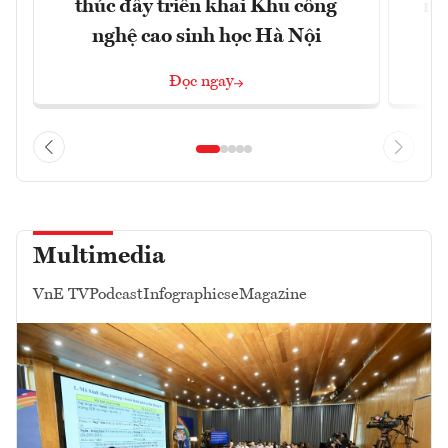
thúc đẩy triển khai Khu công
nâ
nghệ cao sinh học Hà Nội
Đọc ngay
Multimedia
VnE TV
Podcast
Infographics
eMagazine