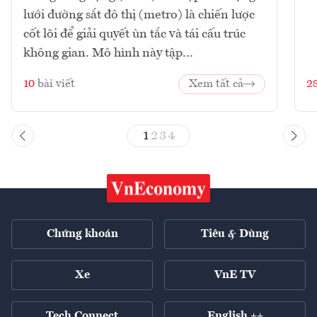
lưới đường sắt đô thị (metro) là chiến lược
cốt lõi để giải quyết ùn tắc và tái cấu trúc
không gian. Mô hình này tập...
10
bài viết
Xem tất cả
2
1
2
3
4
Chứng khoán
Tiêu & Dùng
Xe
VnE TV
Tech Connect
English ++