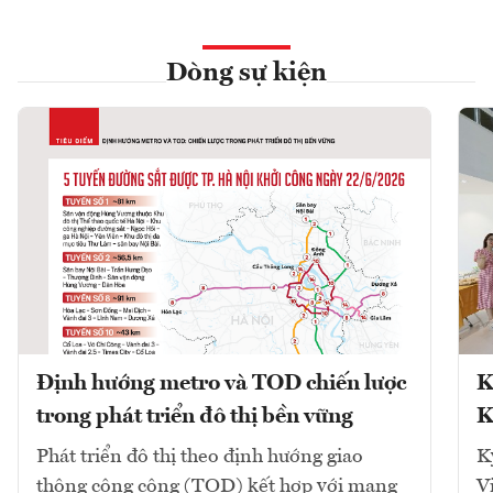
Dòng sự kiện
Định hướng metro và TOD chiến lược
K
trong phát triển đô thị bền vững
K
Phát triển đô thị theo định hướng giao
K
thông công cộng (TOD) kết hợp với mạng
V