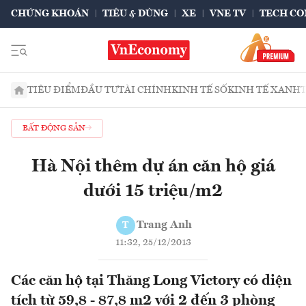
CHỨNG KHOÁN
TIÊU & DÙNG
XE
VNE TV
TECH CO
TIÊU ĐIỂM
ĐẦU TƯ
TÀI CHÍNH
KINH TẾ SỐ
KINH TẾ XANH
BẤT ĐỘNG SẢN
Hà Nội thêm dự án căn hộ giá
dưới 15 triệu/m2
Trang Anh
T
11:32, 25/12/2013
Các căn hộ tại Thăng Long Victory có diện
tích từ 59,8 - 87,8 m2 với 2 đến 3 phòng