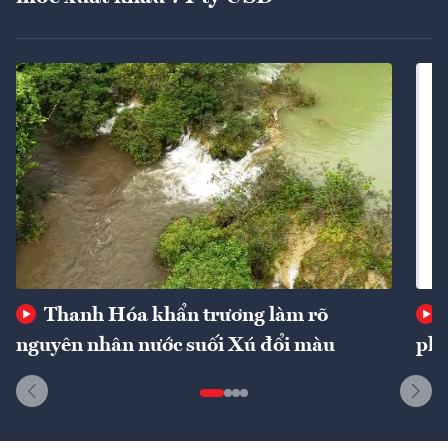
Thanh Hóa khẩn trương làm rõ
nguyên nhân nước suối Xú đổi màu
phí