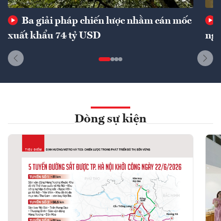
Ba giải pháp chiến lược nhằm cán mốc
xuất khẩu 74 tỷ USD
ngu
Dòng sự kiện