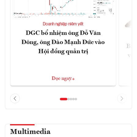
Doanh nghiệp niêm yết
DGC bổ nhiệm ông Đỗ Văn
Đông, ông Đào Mạnh Đức vào
Báo
Hội đồng quản trị
và 
Đọc ngay
Multimedia