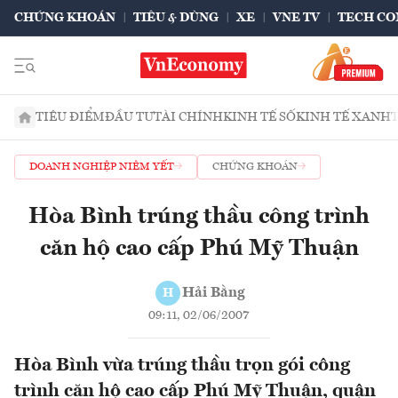
CHỨNG KHOÁN
TIÊU & DÙNG
XE
VNE TV
TECH CO
TIÊU ĐIỂM
ĐẦU TƯ
TÀI CHÍNH
KINH TẾ SỐ
KINH TẾ XANH
DOANH NGHIỆP NIÊM YẾT
CHỨNG KHOÁN
Hòa Bình trúng thầu công trình
căn hộ cao cấp Phú Mỹ Thuận
Hải Bằng
H
09:11, 02/06/2007
Hòa Bình vừa trúng thầu trọn gói công
trình căn hộ cao cấp Phú Mỹ Thuận, quận