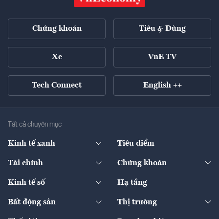
Chứng khoán
Tiêu & Dùng
Xe
VnE TV
Tech Connect
English ++
Tất cả chuyên mục
Kinh tế xanh
Tiêu điểm
Chuyển động xanh
Tài chính
Chứng khoán
Pháp lý
Ngân hàng
Doanh nghiệp niêm yết
Kinh tế số
Hạ tầng
Thương hiệu xanh
Thị trường vốn
Thị trường
Sản phẩm - Thị trường
Bất động sản
Thị trường
Diễn đàn
Thuế
Đầu tư
Tài sản số
Chính sách
Xuất nhập khẩu