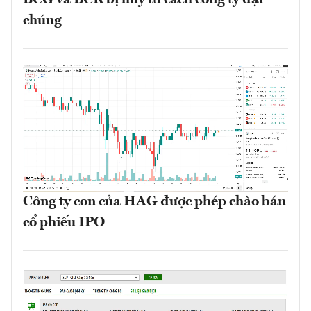
BCG và BCR bị hủy tư cách công ty đại
chúng
Công ty con của HAG được phép chào bán
cổ phiếu IPO