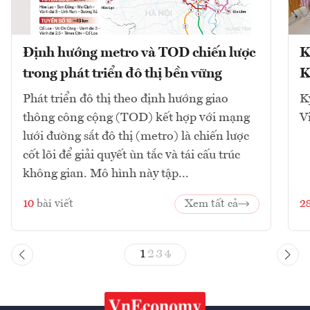
Định hướng metro và TOD chiến lược
K
trong phát triển đô thị bền vững
K
Phát triển đô thị theo định hướng giao
K
thông công cộng (TOD) kết hợp với mạng
V
lưới đường sắt đô thị (metro) là chiến lược
cốt lõi để giải quyết ùn tắc và tái cấu trúc
không gian. Mô hình này tập...
10
bài viết
Xem tất cả
2
1
2
3
4