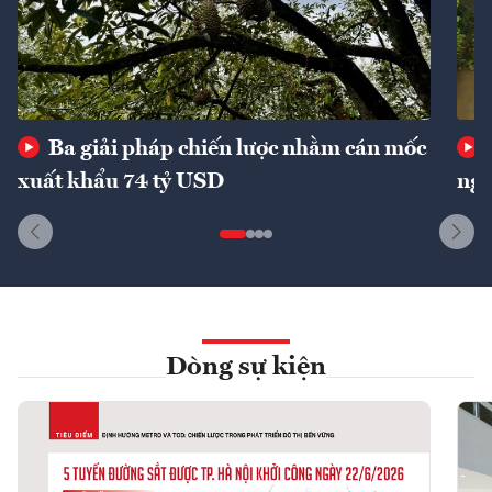
Ba giải pháp chiến lược nhằm cán mốc
xuất khẩu 74 tỷ USD
ngu
Dòng sự kiện