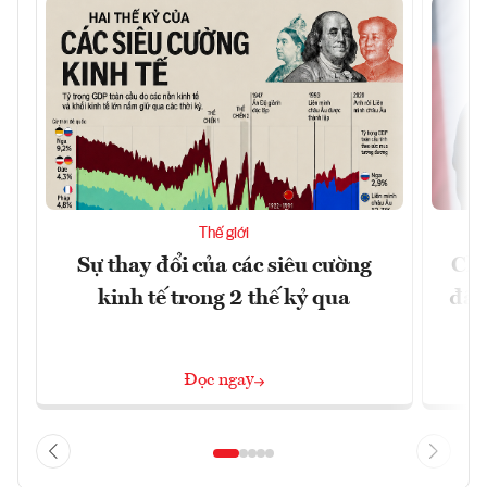
Thế giới
Sự thay đổi của các siêu cường
Chí
kinh tế trong 2 thế kỷ qua
đã 
Đọc ngay