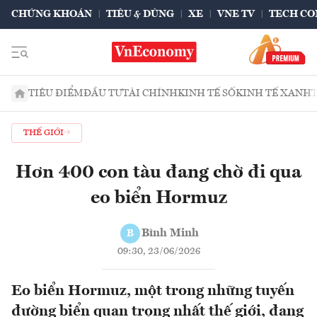
CHỨNG KHOÁN
TIÊU & DÙNG
XE
VNE TV
TECH CO
TIÊU ĐIỂM
ĐẦU TƯ
TÀI CHÍNH
KINH TẾ SỐ
KINH TẾ XANH
THẾ GIỚI
Hơn 400 con tàu đang chờ đi qua
eo biển Hormuz
Bình Minh
B
09:30, 23/06/2026
Eo biển Hormuz, một trong những tuyến
đường biển quan trọng nhất thế giới, đang