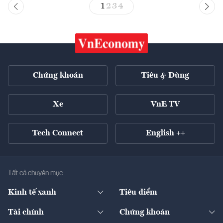
1
2
3
4
Chứng khoán
Tiêu & Dùng
Xe
VnE TV
Tech Connect
English ++
Tất cả chuyên mục
Kinh tế xanh
Tiêu điểm
Chuyển động xanh
Tài chính
Chứng khoán