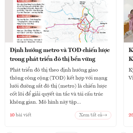
Định hướng metro và TOD chiến lược
K
trong phát triển đô thị bền vững
K
Phát triển đô thị theo định hướng giao
K
thông công cộng (TOD) kết hợp với mạng
V
lưới đường sắt đô thị (metro) là chiến lược
cốt lõi để giải quyết ùn tắc và tái cấu trúc
không gian. Mô hình này tập...
10
bài viết
Xem tất cả
2