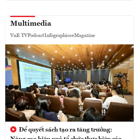
Multimedia
VnE TV
Podcast
Infographics
eMagazine
Để quyết sách tạo ra tăng trưởng: