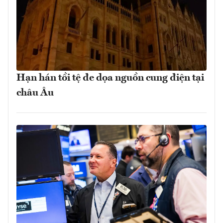
Hạn hán tồi tệ đe dọa nguồn cung điện tại
châu Âu