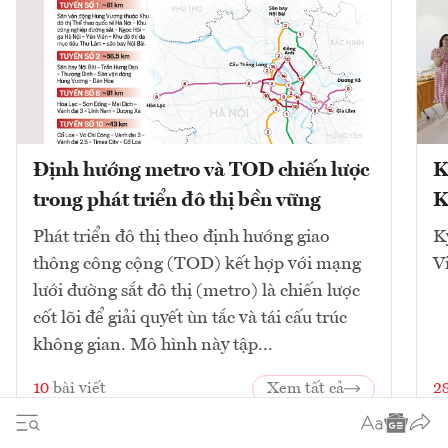
Định hướng metro và TOD chiến lược
K
trong phát triển đô thị bền vững
K
Phát triển đô thị theo định hướng giao
K
thông công cộng (TOD) kết hợp với mạng
V
lưới đường sắt đô thị (metro) là chiến lược
cốt lõi để giải quyết ùn tắc và tái cấu trúc
không gian. Mô hình này tập...
10
bài viết
Xem tất cả
2