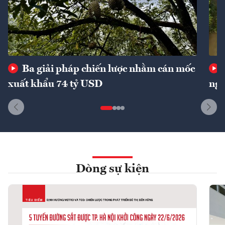
Ba giải pháp chiến lược nhằm cán mốc
xuất khẩu 74 tỷ USD
ngu
Dòng sự kiện