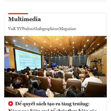
Multimedia
VnE TV
Podcast
Infographics
eMagazine
Để quyết sách tạo ra tăng trưởng: