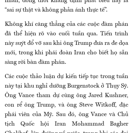
nhân, đồng thời khẳng định phát biểu này là
“sai sự thật và không phản ánh thực tế”.
Không khí căng thẳng của các cuộc đàm phán
đã thể hiện rõ vào cuối tuần qua. Tiến trình
này suýt đổ vỡ sau khi ông Trump đưa ra đe dọa
mới, trong khi phái đoàn Iran cho biết họ sẵn
sàng rời bàn đàm phán.
Các cuộc thảo luận dự kiến tiếp tục trong tuần
này tại khu nghỉ dưỡng Burgenstock ở Thụy Sỹ.
Ông Vance tham dự cùng ông Jared Kushner,
con rể ông Trump, và ông Steve Witkoff, đặc
phái viên của Mỹ. Sau đó, ông Vance và Chủ
tịch Quốc hội Iran Mohammad Bagher