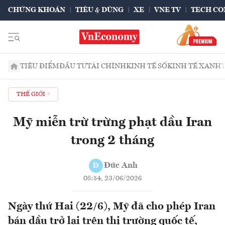
CHỨNG KHOÁN
TIÊU & DÙNG
XE
VNE TV
TECH CO
TIÊU ĐIỂM
ĐẦU TƯ
TÀI CHÍNH
KINH TẾ SỐ
KINH TẾ XANH
THẾ GIỚI
Mỹ miễn trừ trừng phạt dầu Iran
trong 2 tháng
Đức Anh
Đ
08:54, 23/06/2026
Ngày thứ Hai (22/6), Mỹ đã cho phép Iran
bán dầu trở lại trên thị trường quốc tế,