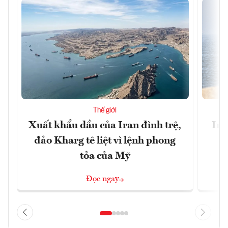
Thế giới
Xuất khẩu dầu của Iran đình trệ,
Ira
đảo Kharg tê liệt vì lệnh phong
tỏa của Mỹ
Đọc ngay