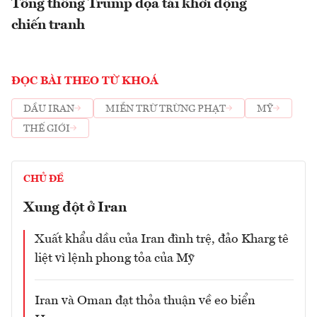
Tổng thống Trump dọa tái khởi động
chiến tranh
ĐỌC BÀI THEO TỪ KHOÁ
DẦU IRAN
MIỄN TRỪ TRỪNG PHẠT
MỸ
THẾ GIỚI
CHỦ ĐỀ
Xung đột ở Iran
Xuất khẩu dầu của Iran đình trệ, đảo Kharg tê
liệt vì lệnh phong tỏa của Mỹ
Iran và Oman đạt thỏa thuận về eo biển