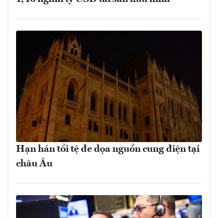
Hạn hán tồi tệ đe dọa nguồn cung điện tại
châu Âu