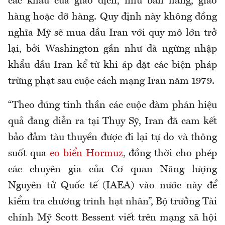
các khâu của giao dịch, như bán hàng, giao
hàng hoặc dỡ hàng. Quy định này không đồng
nghĩa Mỹ sẽ mua dầu Iran với quy mô lớn trở
lại, bởi Washington gần như đã ngừng nhập
khẩu dầu Iran kể từ khi áp đặt các biện pháp
trừng phạt sau cuộc cách mạng Iran năm 1979.
“Theo đúng tinh thần các cuộc đàm phán hiệu
quả đang diễn ra tại Thụy Sỹ, Iran đã cam kết
bảo đảm tàu thuyền được đi lại tự do và thông
suốt qua
eo biển Hormuz
, đồng thời cho phép
các chuyên gia của Cơ quan Năng lượng
Nguyên tử Quốc tế (IAEA) vào nước này để
kiểm tra chương trình hạt nhân”, Bộ trưởng Tài
chính Mỹ Scott Bessent viết trên mạng xã hội