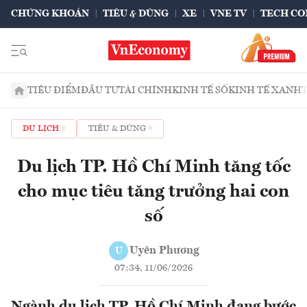
CHỨNG KHOÁN
TIÊU & DÙNG
XE
VNE TV
TECH CO
TIÊU ĐIỂM
ĐẦU TƯ
TÀI CHÍNH
KINH TẾ SỐ
KINH TẾ XANH
DU LỊCH
TIÊU & DÙNG
Du lịch TP. Hồ Chí Minh tăng tốc
cho mục tiêu tăng trưởng hai con
số
Uyên Phương
U
07:34, 11/06/2026
Ngành du lịch TP. Hồ Chí Minh đang bước