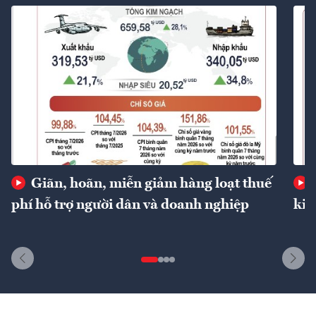
Giãn, hoãn, miễn giảm hàng loạt thuế
phí hỗ trợ người dân và doanh nghiệp
kin