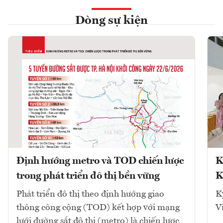
Dòng sự kiện
Định hướng metro và TOD chiến lược
K
trong phát triển đô thị bền vững
K
Phát triển đô thị theo định hướng giao
K
thông công cộng (TOD) kết hợp với mạng
V
lưới đường sắt đô thị (metro) là chiến lược