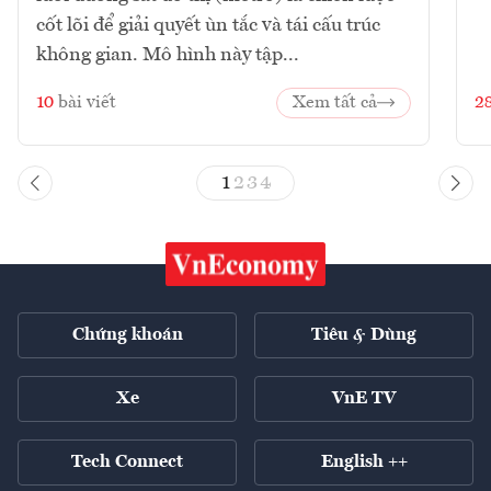
cốt lõi để giải quyết ùn tắc và tái cấu trúc
không gian. Mô hình này tập...
10
bài viết
Xem tất cả
2
1
2
3
4
Chứng khoán
Tiêu & Dùng
Xe
VnE TV
Tech Connect
English ++