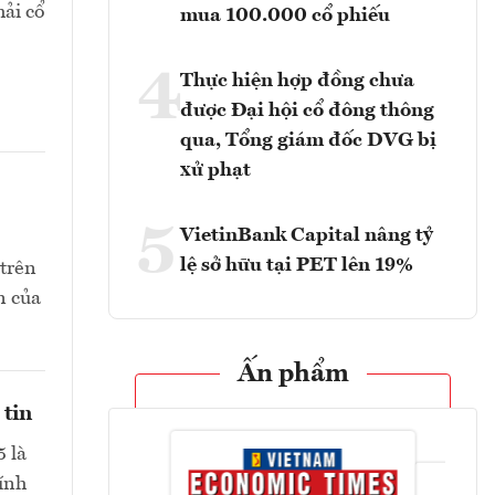
hải cổ
mua 100.000 cổ phiếu
4
Thực hiện hợp đồng chưa
được Đại hội cổ đông thông
qua, Tổng giám đốc DVG bị
xử phạt
5
VietinBank Capital nâng tỷ
lệ sở hữu tại PET lên 19%
 trên
n của
Ấn phẩm
 tin
 là
hính