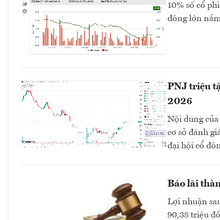
10% số cổ phi
đông lớn nắm
PNJ triệu t
2026
Nội dung của 
cơ sở đánh gi
đại hội cổ đô
Báo lãi thàn
Lợi nhuận sau
90,38 triệu đ