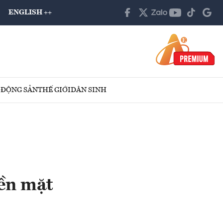
ENGLISH ++
 ĐỘNG SẢN
THẾ GIỚI
DÂN SINH
iền mặt