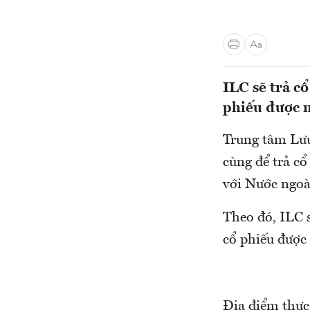
ILC sẽ trả cổ
phiếu được 
Trung tâm Lưu
cùng để trả c
với Nước ngoà
Theo đó, ILC s
cổ phiếu được
Địa điểm thực