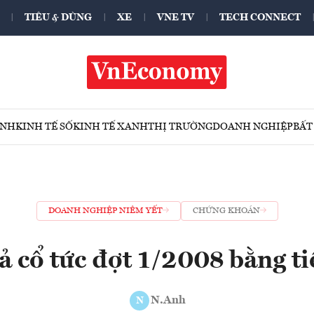
TIÊU & DÙNG
XE
VNE TV
TECH CONNECT
ÍNH
KINH TẾ SỐ
KINH TẾ XANH
THỊ TRƯỜNG
DOANH NGHIỆP
BẤT
DOANH NGHIỆP NIÊM YẾT
CHỨNG KHOÁN
ả cổ tức đợt 1/2008 bằng t
N.Anh
N