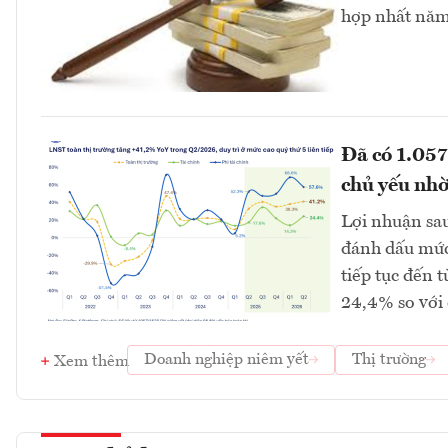
hợp nhất năm 
Đã có 1.057
chủ yếu nhờ
Lợi nhuận sau
đánh dấu mức 
tiếp tục đến t
24,4% so với 
Doanh nghiệp niêm yết
Thị trường
Xem thêm