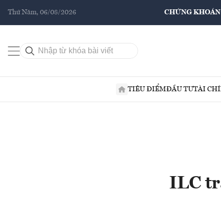
Thứ Năm, 06/08/2026
CHỨNG KHOÁN
TIÊU ĐIỂM
ĐẦU TƯ
TÀI CH
ILC tr