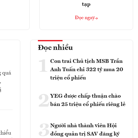
tạp
Đọc ngay
Đọc nhiều
1
Con trai Chủ tịch MSB Trần
Anh Tuấn chi 322 tỷ mua 20
g quá
triệu cổ phiếu
,
ị
2
YEG được chấp thuận chào
bán 25 triệu cổ phiếu riêng lẻ
3
Người nhà thành viên Hội
thiểu
đồng quản trị SAV đăng ký