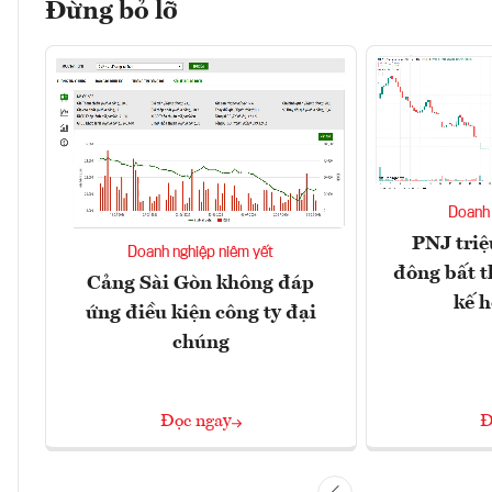
Đừng bỏ lỡ
Doanh 
PNJ triệ
Doanh nghiệp niêm yết
đông bất t
Cảng Sài Gòn không đáp
kế 
ứng điều kiện công ty đại
chúng
Đọc ngay
Đ