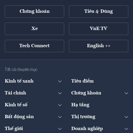
Chứng khoán
Tiêu & Dùng
Xe
VnE TV
Tech Connect
English ++
Tất cả chuyên mục
Kinh tế xanh
Tiêu điểm
Chuyển động xanh
Tài chính
Chứng khoán
Pháp lý
Ngân hàng
Doanh nghiệp niêm yết
Kinh tế số
Hạ tầng
Thương hiệu xanh
Thị trường vốn
Thị trường
Sản phẩm - Thị trường
Bất động sản
Thị trường
Diễn đàn
Thuế
Đầu tư
Tài sản số
Chính sách
Xuất nhập khẩu
Thế giới
Doanh nghiệp
Bảo hiểm
Quốc tế