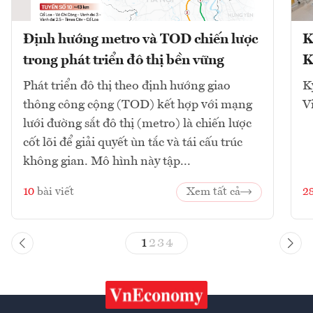
Định hướng metro và TOD chiến lược
K
trong phát triển đô thị bền vững
K
Phát triển đô thị theo định hướng giao
K
thông công cộng (TOD) kết hợp với mạng
V
lưới đường sắt đô thị (metro) là chiến lược
cốt lõi để giải quyết ùn tắc và tái cấu trúc
không gian. Mô hình này tập...
10
bài viết
Xem tất cả
2
1
2
3
4