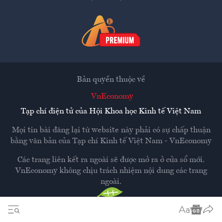
Bản quyền thuộc về
VnEconomy
Tạp chí điện tử của Hội Khoa học Kinh tế Việt Nam
Mọi tin bài đăng lại từ website này phải có sự chấp thuận
bằng văn bản của
Tạp chí Kinh tế Việt Nam - VnEconomy
Các trang liên kết ra ngoài sẽ được mở ra ở cửa sổ mới.
VnEconomy không chịu trách nhiệm nội dung các trang
ngoài.
Thiết kế và phát triển bởi
Hemera Media