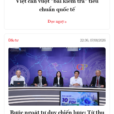
Việt cần vượt "bài kiểm tra" tiêu
chuẩn quốc tế
Đọc ngay
Đầu tư
22:36, 07/08/2026
Bước ngoặt tư duy chiến lược: Từ thu