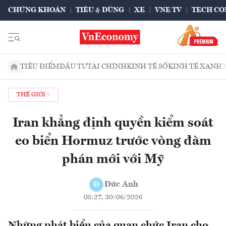
CHỨNG KHOÁN
TIÊU & DÙNG
XE
VNE TV
TECH CO
TIÊU ĐIỂM
ĐẦU TƯ
TÀI CHÍNH
KINH TẾ SỐ
KINH TẾ XANH
THẾ GIỚI
Iran khẳng định quyền kiểm soát
eo biển Hormuz trước vòng đàm
phán mới với Mỹ
Đức Anh
Đ
08:27, 30/06/2026
Những phát biểu của quan chức Iran cho