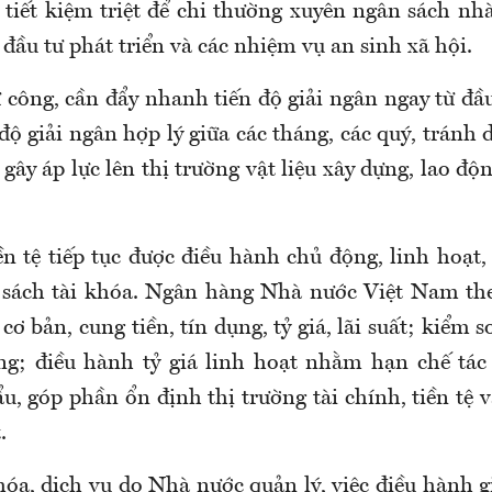
 tiết kiệm triệt để chi thường xuyên ngân sách nh
đầu tư phát triển và các nhiệm vụ an sinh xã hội.
 công, cần đẩy nhanh tiến độ giải ngân ngay từ đầ
 độ giải ngân hợp lý giữa các tháng, các quý, tránh
gây áp lực lên thị trường vật liệu xây dựng, lao đ
ền tệ tiếp tục được điều hành chủ động, linh hoạt,
 sách tài khóa. Ngân hàng Nhà nước Việt Nam the
cơ bản, cung tiền, tín dụng, tỷ giá, lãi suất; kiểm s
ng; điều hành tỷ giá linh hoạt nhằm hạn chế tá
, góp phần ổn định thị trường tài chính, tiền tệ 
.
óa, dịch vụ do Nhà nước quản lý, việc điều hành g