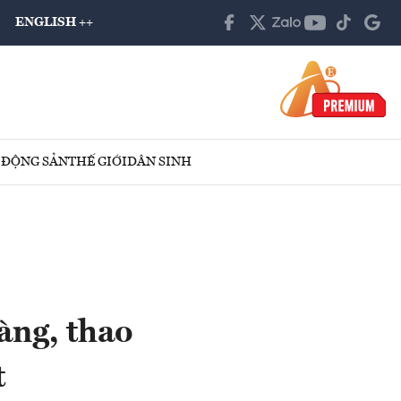
ENGLISH ++
 ĐỘNG SẢN
THẾ GIỚI
DÂN SINH
àng, thao
t