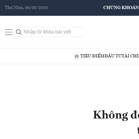
Thứ Năm, 06/08/2026
CHỨNG KHOÁN
TIÊU ĐIỂM
ĐẦU TƯ
TÀI CH
Không để