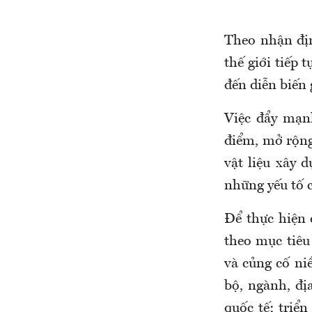
Theo nhận địn
thế giới tiếp 
đến diễn biến 
Việc đẩy mạnh
điểm, mở rộng
vật liệu xây d
những yếu tố c
Để thực hiện 
theo mục tiêu
và củng cố ni
bộ, ngành, đị
quốc tế; triển