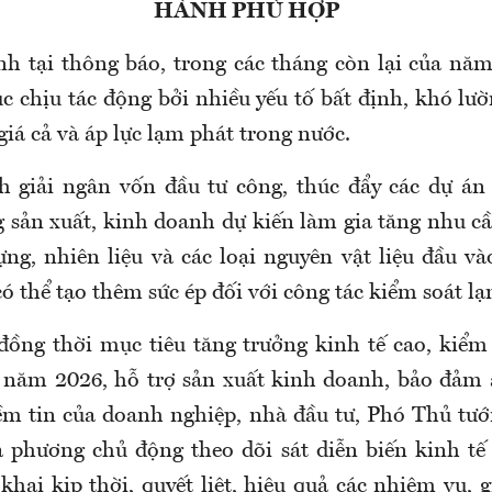
HÀNH PHÙ HỢP
h tại thông báo, trong các tháng còn lại của năm
tục chịu tác động bởi nhiều yếu tố bất định, khó l
giá cả và áp lực lạm phát trong nước.
 giải ngân vốn đầu tư công, thúc đẩy các dự án
 sản xuất, kinh doanh dự kiến làm gia tăng nhu cầu
ựng, nhiên liệu và các loại nguyên vật liệu đầu v
ó thể tạo thêm sức ép đối với công tác kiểm soát l
đồng thời mục tiêu tăng trưởng kinh tế cao, kiểm
 năm 2026, hỗ trợ sản xuất kinh doanh, bảo đảm 
ềm tin của doanh nghiệp, nhà đầu tư, Phó Thủ tướ
a phương chủ động theo dõi sát diễn biến kinh tế
 khai kịp thời, quyết liệt, hiệu quả các nhiệm vụ, 