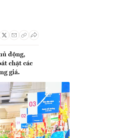
hủ động,
oát chặt các
ng giá.