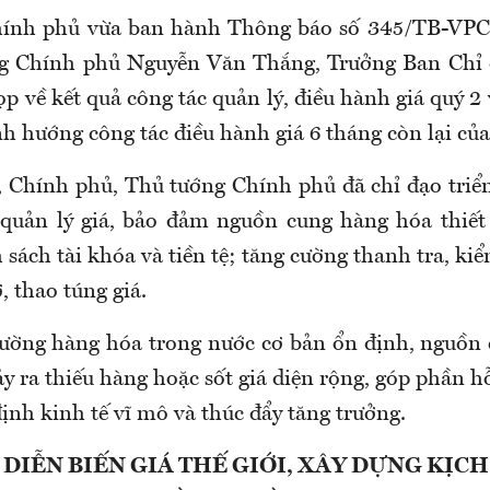
ính phủ vừa ban hành Thông báo số 345/TB-VPCP
g Chính phủ Nguyễn Văn Thắng, Trưởng Ban Chỉ 
họp về kết quả công tác quản lý, điều hành giá quý 2
h hướng công tác điều hành giá 6 tháng còn lại củ
, Chính phủ, Thủ tướng Chính phủ đã chỉ đạo triể
 quản lý giá, bảo đảm nguồn cung hàng hóa thiết
 sách tài khóa và tiền tệ; tăng cường thanh tra, kiểm
, thao túng giá.
rường hàng hóa trong nước cơ bản ổn định, nguồn
 ra thiếu hàng hoặc sốt giá diện rộng, góp phần h
ịnh kinh tế vĩ mô và thúc đẩy tăng trưởng.
 DIỄN BIẾN GIÁ THẾ GIỚI, XÂY DỰNG KỊCH