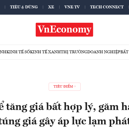
TIÊU & DÙNG
XE
VNE TV
TECH CONNECT
ÍNH
KINH TẾ SỐ
KINH TẾ XANH
THỊ TRƯỜNG
DOANH NGHIỆP
BẤT
TIÊU ĐIỂM
 tăng giá bất hợp lý, găm h
túng giá gây áp lực lạm phá