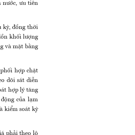
à nước, ưu tiên
u kỳ, đồng thời
 dồn khối lượng
ộng và mặt bằng
 phối hợp chặt
o dõi sát diễn
oát hợp lý tăng
c động của lạm
và kiểm soát kỳ
iá phải theo lộ