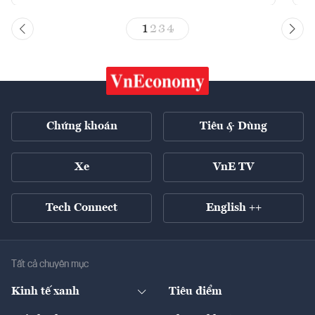
1
2
3
4
Chứng khoán
Tiêu & Dùng
Xe
VnE TV
Tech Connect
English ++
Tất cả chuyên mục
Kinh tế xanh
Tiêu điểm
Chuyển động xanh