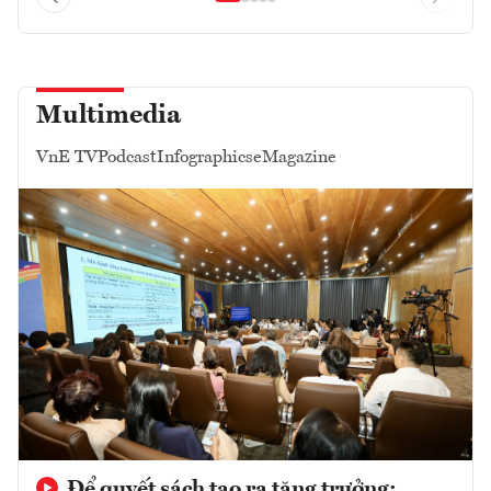
Multimedia
VnE TV
Podcast
Infographics
eMagazine
Để quyết sách tạo ra tăng trưởng: