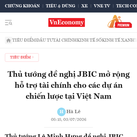
CHỨNG KHOÁN
TIÊU & DÙNG
XE
VNE TV
TECH CO
TIÊU ĐIỂM
ĐẦU TƯ
TÀI CHÍNH
KINH TẾ SỐ
KINH TẾ XANH
TIÊU ĐIỂM
Thủ tướng đề nghị JBIC mở rộng
hỗ trợ tài chính cho các dự án
chiến lược tại Việt Nam
Hà Lê
H
08:18, 03/07/2026
Thủ tướng Lê Minh Hưng đề nghị JBIC