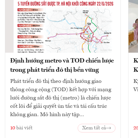
Định hướng metro và TOD chiến lược
K
trong phát triển đô thị bền vững
K
Phát triển đô thị theo định hướng giao
K
thông công cộng (TOD) kết hợp với mạng
V
lưới đường sắt đô thị (metro) là chiến lược
cốt lõi để giải quyết ùn tắc và tái cấu trúc
không gian. Mô hình này tập...
10
bài viết
Xem tất cả
2