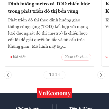
Định hướng metro và TOD chiến lược
K
trong phát triển đô thị bền vững
K
Phát triển đô thị theo định hướng giao
K
thông công cộng (TOD) kết hợp với mạng
V
lưới đường sắt đô thị (metro) là chiến lược
cốt lõi để giải quyết ùn tắc và tái cấu trúc
không gian. Mô hình này tập...
10
bài viết
Xem tất cả
2
1
2
3
4
Chứng khoán
Tiêu & Dùng