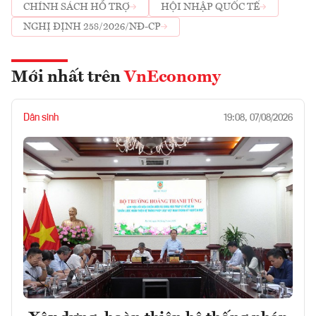
CHÍNH SÁCH HỖ TRỢ
HỘI NHẬP QUỐC TẾ
NGHỊ ĐỊNH 258/2026/NĐ-CP
Mới nhất trên
VnEconomy
Dân sinh
19:08, 07/08/2026