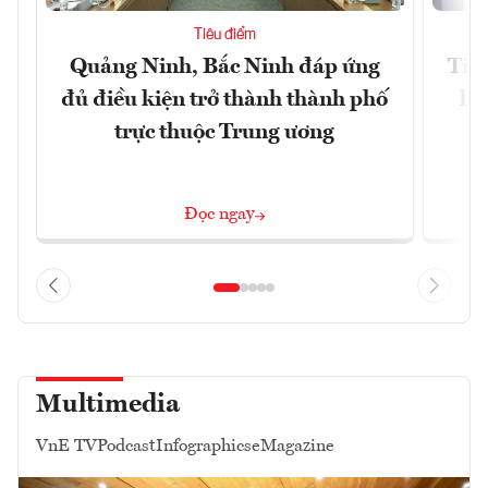
Tiêu điểm
Quảng Ninh, Bắc Ninh đáp ứng
Tiế
đủ điều kiện trở thành thành phố
hệ
trực thuộc Trung ương
Đọc ngay
Multimedia
VnE TV
Podcast
Infographics
eMagazine