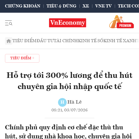
CHỨNG KHOÁN
TIÊU & DÙNG
XE
VNE TV
TECH CO
TIÊU ĐIỂM
ĐẦU TƯ
TÀI CHÍNH
KINH TẾ SỐ
KINH TẾ XANH
TIÊU ĐIỂM
Hỗ trợ tới 300% lương để thu hút
chuyên gia hội nhập quốc tế
Hà Lê
H
08:21, 03/07/2026
Chính phủ quy định cơ chế đặc thù thu
hút, sử dụng nhà khoa học, chuyên gia hội