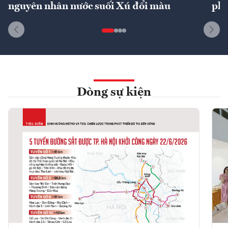
nguyên nhân nước suối Xú đổi màu
phí
Dòng sự kiện