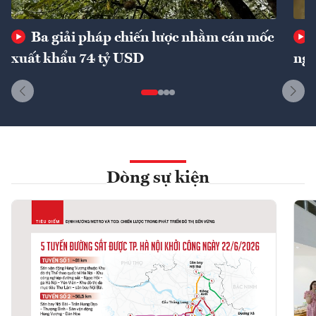
Ba giải pháp chiến lược nhằm cán mốc
xuất khẩu 74 tỷ USD
ngu
Dòng sự kiện