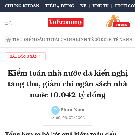
CHỨNG KHOÁN
TIÊU & DÙNG
XE
VNE TV
TECH CO
TIÊU ĐIỂM
ĐẦU TƯ
TÀI CHÍNH
KINH TẾ SỐ
KINH TẾ XANH
BẤT ĐỘNG SẢN
Kiểm toán nhà nước đã kiến nghị
tăng thu, giảm chi ngân sách nhà
nước 10.042 tỷ đồng
Phan Nam
P
15:58, 08/07/2026
Tổng hợp sơ bộ kết quả kiểm toán đến