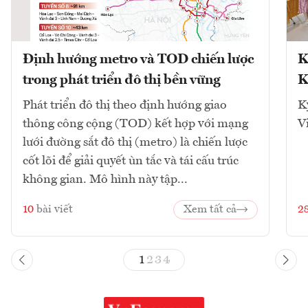
Định hướng metro và TOD chiến lược
K
trong phát triển đô thị bền vững
K
Phát triển đô thị theo định hướng giao
K
thông công cộng (TOD) kết hợp với mạng
V
lưới đường sắt đô thị (metro) là chiến lược
cốt lõi để giải quyết ùn tắc và tái cấu trúc
không gian. Mô hình này tập...
10
bài viết
Xem tất cả
2
1
2
3
4