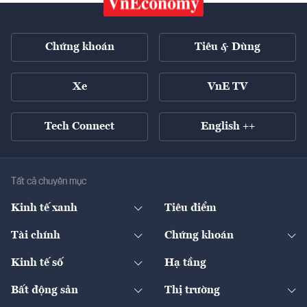
Chứng khoán
Tiêu & Dùng
Xe
VnE TV
Tech Connect
English ++
Tất cả chuyên mục
Kinh tế xanh
Tiêu điểm
Chuyển động xanh
Tài chính
Chứng khoán
Pháp lý
Ngân hàng
Doanh nghiệp niêm yết
Kinh tế số
Hạ tầng
Thương hiệu xanh
Thị trường vốn
Thị trường
Sản phẩm - Thị trường
Bất động sản
Thị trường
Diễn đàn
Thuế
Đầu tư
Tài sản số