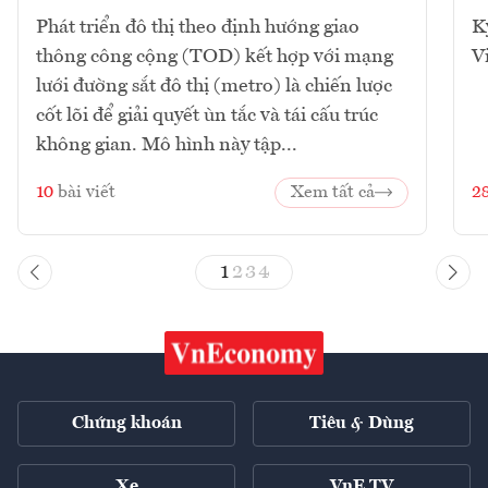
Phát triển đô thị theo định hướng giao
K
thông công cộng (TOD) kết hợp với mạng
V
lưới đường sắt đô thị (metro) là chiến lược
cốt lõi để giải quyết ùn tắc và tái cấu trúc
không gian. Mô hình này tập...
10
bài viết
Xem tất cả
2
1
2
3
4
Chứng khoán
Tiêu & Dùng
Xe
VnE TV