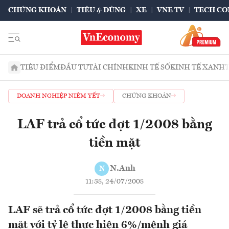
CHỨNG KHOÁN
TIÊU & DÙNG
XE
VNE TV
TECH CO
TIÊU ĐIỂM
ĐẦU TƯ
TÀI CHÍNH
KINH TẾ SỐ
KINH TẾ XANH
DOANH NGHIỆP NIÊM YẾT
CHỨNG KHOÁN
LAF trả cổ tức đợt 1/2008 bằng
tiền mặt
N.Anh
N
11:38, 24/07/2008
LAF sẽ trả cổ tức đợt 1/2008 bằng tiền
mặt với tỷ lệ thực hiện 6%/mệnh giá