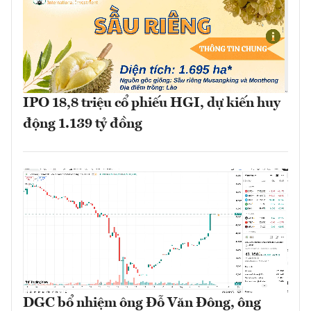
IPO 18,8 triệu cổ phiếu HGI, dự kiến huy
động 1.139 tỷ đồng
DGC bổ nhiệm ông Đỗ Văn Đông, ông