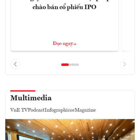
k
chào bán cổ phiếu IPO
Đọc ngay
Multimedia
VnE TV
Podcast
Infographics
eMagazine