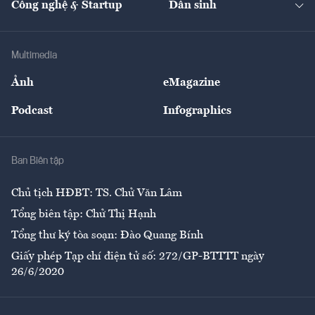
Công nghệ & Startup
Dân sinh
Tư vấn
Nông sản
Doanh nhân
Tư vấn Tiêu & Dùng
Infographics
Hạ tầng
Sức khỏe
Khung pháp lý
Doanh nghiệp
Địa phương
Thị trường
Bảo hiểm
Multimedia
Sự kiện
Nhân lực
Ảnh
eMagazine
Đẹp +
An sinh
Podcast
Infographics
Giải trí
Y tế
Nhà
Ban Biên tập
Ẩm thực
Chủ tịch HĐBT: TS. Chử Văn Lâm
Tổng biên tập: Chử Thị Hạnh
Tổng thư ký tòa soạn: Đào Quang Bính
Giấy phép Tạp chí điện tử số: 272/GP-BTTTT ngày
26/6/2020