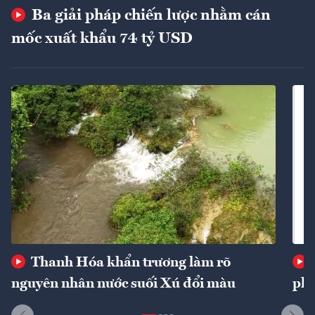
Ba giải pháp chiến lược nhằm cán
mốc xuất khẩu 74 tỷ USD
Thanh Hóa khẩn trương làm rõ
nguyên nhân nước suối Xú đổi màu
phí