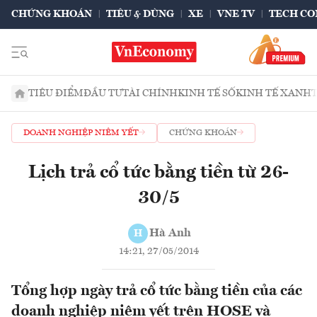
CHỨNG KHOÁN
TIÊU & DÙNG
XE
VNE TV
TECH CO
TIÊU ĐIỂM
ĐẦU TƯ
TÀI CHÍNH
KINH TẾ SỐ
KINH TẾ XANH
DOANH NGHIỆP NIÊM YẾT
CHỨNG KHOÁN
Lịch trả cổ tức bằng tiền từ 26-
30/5
Hà Anh
H
14:21, 27/05/2014
Tổng hợp ngày trả cổ tức bằng tiền của các
doanh nghiệp niêm yết trên HOSE và