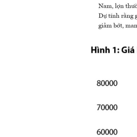
Nam, lợn thườ
Dự tính rằng 
giảm bớt, man