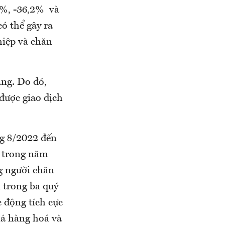
8%, -36,2% và
có thể gây ra
hiệp và chăn
áng. Do đó,
được giao dịch
ng 8/2022 đến
a trong năm
ng người chăn
 trong ba quý
 động tích cực
iá hàng hoá và