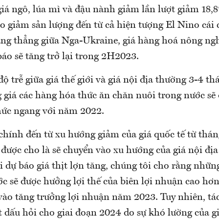
giá ngô, lúa mì và đậu nành giảm lần lượt giảm 18,
ro giảm sản lượng đến từ cả hiện tượng El Nino cái 
ăng thẳng giữa Nga-Ukraine, giá hàng hoá nông ng
áo sẽ tăng trở lại trong 2H2023.
độ trễ giữa giá thế giới và giá nội địa thường 3-4 th
 giá các hàng hóa thức ăn chăn nuôi trong nước sẽ 
ức ngang với năm 2022.
hính đến từ xu hướng giảm của giá quốc tế từ thá
 được cho là sẽ chuyển vào xu hướng của giá nội đị
 dự báo giá thịt lợn tăng, chúng tôi cho rằng nhữ
c sẽ được hưởng lợi thế của biên lợi nhuận cao hơn
vào tăng trưởng lợi nhuận năm 2023. Tuy nhiên, tác
t dấu hỏi cho giai đoạn 2024 do sự khó lường của g