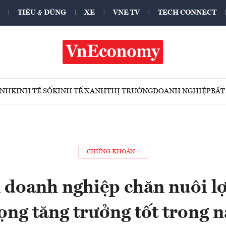
TIÊU & DÙNG
XE
VNE TV
TECH CONNECT
ÍNH
KINH TẾ SỐ
KINH TẾ XANH
THỊ TRƯỜNG
DOANH NGHIỆP
BẤT
CHỨNG KHOÁN
 doanh nghiệp chăn nuôi lợ
vọng tăng trưởng tốt trong