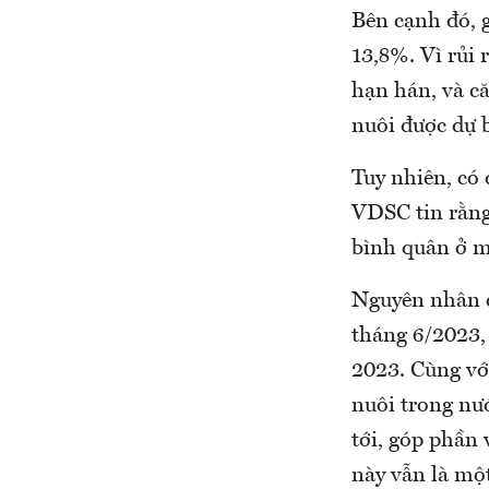
Bên cạnh đó, 
13,8%. Vì rủi 
hạn hán, và c
nuôi được dự b
Tuy nhiên, có 
VDSC tin rằng
bình quân ở m
Nguyên nhân c
tháng 6/2023,
2023. Cùng với
nuôi trong nướ
tới, góp phần 
này vẫn là mộ