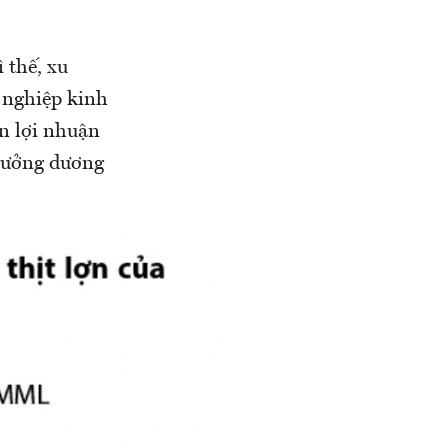
 thế, xu
h nghiệp kinh
ên lợi nhuận
trưởng dương