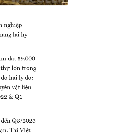
h nghiệp
ang lại hy
am đạt 59.000
thịt lợn trong
do hai lý do:
uyên vật liệu
022 & Q1
ho đến Q3/2023
ạn. Tại Việt