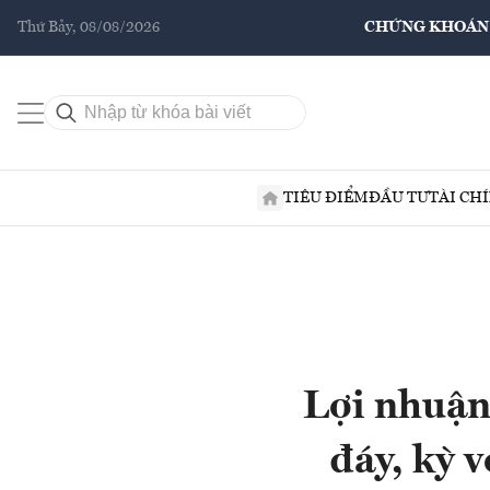
Thứ Bảy, 08/08/2026
CHỨNG KHOÁN
TIÊU ĐIỂM
ĐẦU TƯ
TÀI CH
Lợi nhuận
đáy, kỳ 