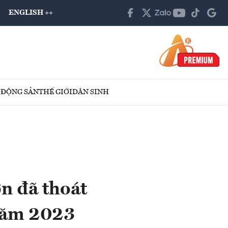
ENGLISH ++
 ĐỘNG SẢN
THẾ GIỚI
DÂN SINH
n đã thoát
 năm 2023