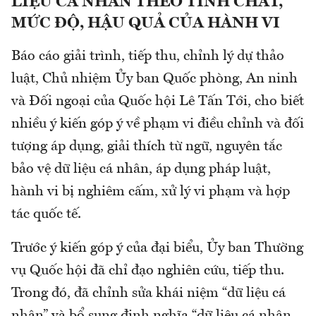
LIỆU CÁ NHÂN THEO TÍNH CHẤT,
MỨC ĐỘ, HẬU QUẢ CỦA HÀNH VI
Báo cáo giải trình, tiếp thu, chỉnh lý dự thảo
luật, Chủ nhiệm Ủy ban Quốc phòng, An ninh
và Đối ngoại của Quốc hội Lê Tấn Tới, cho biết
nhiều ý kiến góp ý về phạm vi điều chỉnh và đối
tượng áp dụng, giải thích từ ngữ, nguyên tắc
bảo vệ dữ liệu cá nhân, áp dụng pháp luật,
hành vi bị nghiêm cấm, xử lý vi phạm và hợp
tác quốc tế.
Trước ý kiến góp ý của đại biểu, Ủy ban Thường
vụ Quốc hội đã chỉ đạo nghiên cứu, tiếp thu.
Trong đó, đã chỉnh sửa khái niệm “dữ liệu cá
nhân” và bổ sung định nghĩa “dữ liệu cá nhân