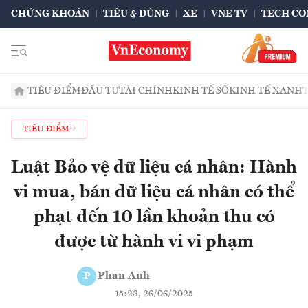
CHỨNG KHOÁN
TIÊU & DÙNG
XE
VNE TV
TECH CO
TIÊU ĐIỂM
ĐẦU TƯ
TÀI CHÍNH
KINH TẾ SỐ
KINH TẾ XANH
TIÊU ĐIỂM
Luật Bảo vệ dữ liệu cá nhân: Hành
vi mua, bán dữ liệu cá nhân có thể
phạt đến 10 lần khoản thu có
được từ hành vi vi phạm
Phan Anh
P
15:23, 26/06/2025