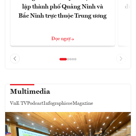
lập thành phố Quảng Ninh và
đủ 
Bắc Ninh trực thuộc Trung ương
Đọc ngay
Multimedia
VnE TV
Podcast
Infographics
eMagazine