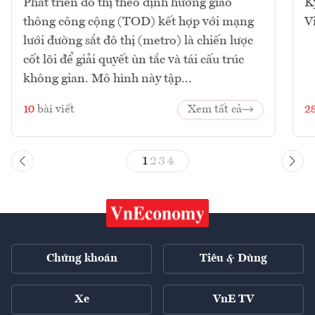
Phát triển đô thị theo định hướng giao
K
thông công cộng (TOD) kết hợp với mạng
V
lưới đường sắt đô thị (metro) là chiến lược
cốt lõi để giải quyết ùn tắc và tái cấu trúc
không gian. Mô hình này tập...
10
bài viết
Xem tất cả
2
1
2
3
4
Chứng khoán
Tiêu & Dùng
Xe
VnE TV