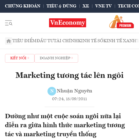
CHỨNG KHOÁN
TIÊU & DÙNG
XE
VNE TV
TECH CO
TIÊU ĐIỂM
ĐẦU TƯ
TÀI CHÍNH
KINH TẾ SỐ
KINH TẾ XANH
KẾT NỐI
DOANH NGHIỆP
Marketing tương tác lên ngôi
Nhuận Nguyên
N
07:24, 15/09/2011
Dường như một cuộc soán ngôi nữa lại
diễn ra giữa hình thức marketing tương
tác và marketing truyền thống