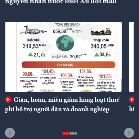
nguyên nhân nước suối Xú đổi màu
Giãn, hoãn, miễn giảm hàng loạt thuế
phí hỗ trợ người dân và doanh nghiệp
kin