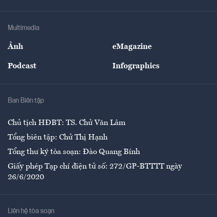
Tư vấn Tiêu & Dùng
Infographics
Hạ tầng
Sức khỏe
Khung pháp lý
Doanh nghiệp
Địa phương
Thị trường
Bảo hiểm
Multimedia
Sự kiện
Nhân lực
Ảnh
eMagazine
Đẹp +
An sinh
Podcast
Infographics
Giải trí
Y tế
Nhà
Ban Biên tập
Ẩm thực
Chủ tịch HĐBT: TS. Chử Văn Lâm
Tổng biên tập: Chử Thị Hạnh
Tổng thư ký tòa soạn: Đào Quang Bính
Giấy phép Tạp chí điện tử số: 272/GP-BTTTT ngày
26/6/2020
Liên hệ tòa soạn