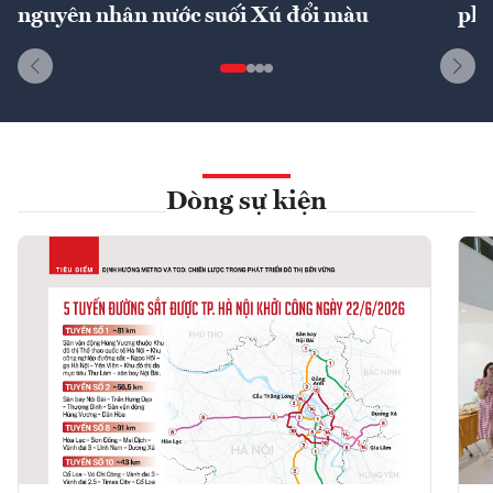
nguyên nhân nước suối Xú đổi màu
phí
Dòng sự kiện