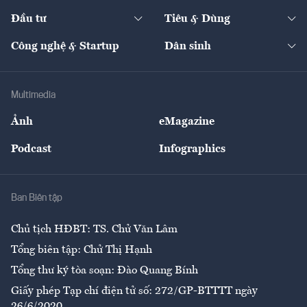
Dự án
Công nghiệp
Chuyển động 24h
Đối thoại
The Guide
Video
Đầu tư
Tiêu & Dùng
Quản trị số
Cafe BĐS
Thị trường
Kinh doanh
Kết nối
Tạp chí kinh tế Việt Nam
eMagazine
Nhà đầu tư
Du lịch
Công nghệ & Startup
Dân sinh
Tư vấn
Nông sản
Doanh nhân
Tư vấn Tiêu & Dùng
Infographics
Hạ tầng
Sức khỏe
Khung pháp lý
Doanh nghiệp
Địa phương
Thị trường
Bảo hiểm
Multimedia
Sự kiện
Nhân lực
Ảnh
eMagazine
Đẹp +
An sinh
Podcast
Infographics
Giải trí
Y tế
Nhà
Ban Biên tập
Ẩm thực
Chủ tịch HĐBT: TS. Chử Văn Lâm
Tổng biên tập: Chử Thị Hạnh
Tổng thư ký tòa soạn: Đào Quang Bính
Giấy phép Tạp chí điện tử số: 272/GP-BTTTT ngày
26/6/2020