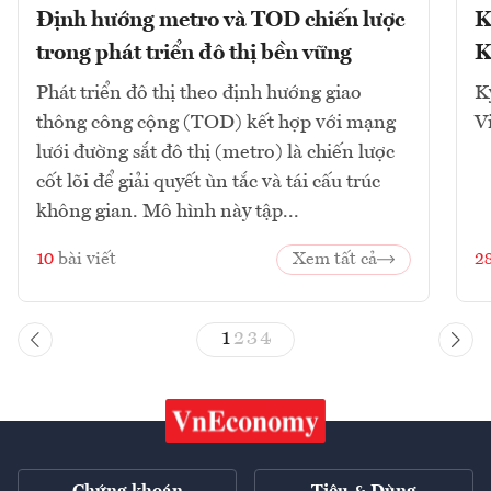
Định hướng metro và TOD chiến lược
K
trong phát triển đô thị bền vững
K
Phát triển đô thị theo định hướng giao
K
thông công cộng (TOD) kết hợp với mạng
V
lưới đường sắt đô thị (metro) là chiến lược
cốt lõi để giải quyết ùn tắc và tái cấu trúc
không gian. Mô hình này tập...
10
bài viết
Xem tất cả
2
1
2
3
4