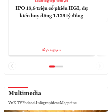
Doanh nghiệp niêm yết
IPO 18,8 triệu cổ phiếu HGI, dự
kiến huy động 1.139 tỷ đồng
Đô
Đọc ngay
Multimedia
VnE TV
Podcast
Infographics
eMagazine