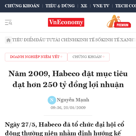
CHỨNG KHOÁN
TIÊU & DÙNG
XE
VNE TV
TECH CO
TIÊU ĐIỂM
ĐẦU TƯ
TÀI CHÍNH
KINH TẾ SỐ
KINH TẾ XANH
DOANH NGHIỆP NIÊM YẾT
CHỨNG KHOÁN
Năm 2009, Habeco đặt mục tiêu
đạt hơn 250 tỷ đồng lợi nhuận
Nguyễn Mạnh
N
09:36, 28/05/2009
Ngày 27/5, Habeco đã tổ chức đại hội cổ
đông thường niên nhằm định hướng kế