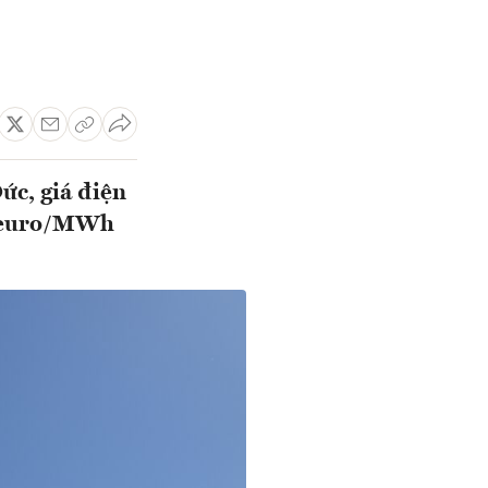
ức, giá điện
6 euro/MWh