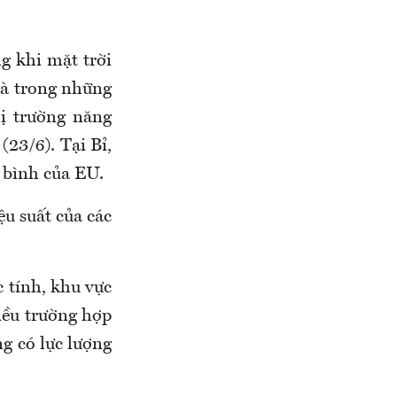
g khi mặt trời
là trong những
hị trường năng
(23/6). Tại Bỉ,
g bình của EU.
u suất của các
 tính, khu vực
iều trường hợp
ng có lực lượng