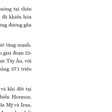
 nóng tại châu
, đã khiến hóa
ương đương gần
mát tăng mạnh.
h giai đoạn 21-
ực Tây Âu, với
oảng 371 triệu
và khí đốt tại
 biển Hormuz.
ữa Mỹ và Iran,