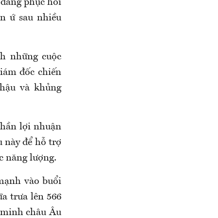
 đang phục hồi
ùn ứ sau nhiều
ính những cuộc
Giám đốc chiến
 hậu và khủng
phần lợi nhuận
 này để hỗ trợ
c năng lượng.
 mạnh vào buổi
ữa trưa lên 566
n minh châu Âu