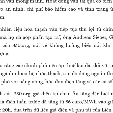
nh vẫn mong manh. Hoạt động vận tải qua eo biển
o an ninh, chi phí bảo hiểm cao và tình trạng 
ạn.
nhiên liệu hóa thạch vẫn tiếp tục thu lợi từ ch
à họ đã góp phần tạo ra”, ông Andreas Sieber, 
rị của 350.org, nói về khủng hoảng biến đổi khí
ợng.
o rằng các chính phủ nên áp thuế lâu dài đối với 
ngành nhiên liệu hóa thạch, sau đó dùng nguồn thu
 phó với nắng nóng, hóa đơn điện tăng và các cú số
h của 350.org, giá điện tại châu Âu tăng đặc biệt
giá điện tuần trước đã tăng từ 86 euro/MWh vào gi
20h, dựa trên dữ liệu giá điện và phụ tải của Liê