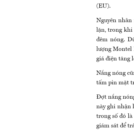
(EU).
Nguyên nhân m
lặn, trong kh
đêm nóng. Dữ 
lượng Montel N
giá điện tăng 
Nắng nóng cũn
tấm pin mặt t
Đợt nắng nóng
này ghi nhận 
trong số đó là
giám sát để t