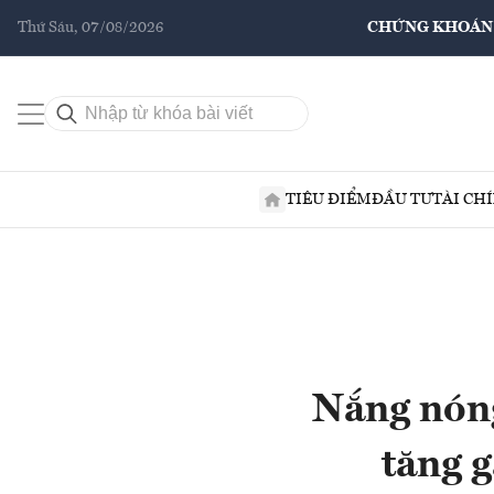
Thứ Sáu, 07/08/2026
CHỨNG KHOÁN
TIÊU ĐIỂM
ĐẦU TƯ
TÀI CH
Nắng nóng
tăng 