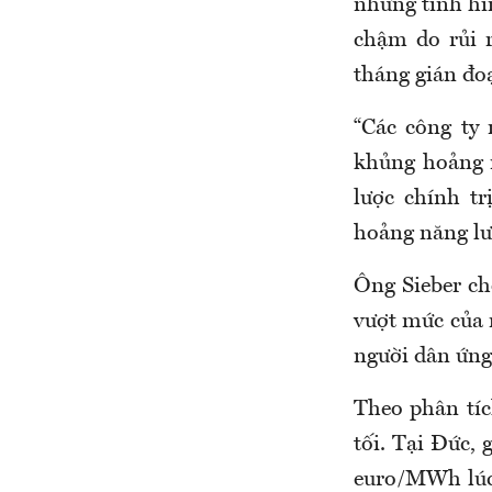
nhưng tình hì
chậm do rủi r
tháng gián đo
“Các công ty 
khủng hoảng m
lược chính t
hoảng năng lư
Ông Sieber ch
vượt mức của 
người dân ứng
Theo phân tíc
tối. Tại Đức, 
euro/MWh lúc 