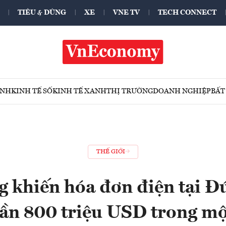
TIÊU & DÙNG
XE
VNE TV
TECH CONNECT
ÍNH
KINH TẾ SỐ
KINH TẾ XANH
THỊ TRƯỜNG
DOANH NGHIỆP
BẤT
THẾ GIỚI
 khiến hóa đơn điện tại Đ
gần 800 triệu USD trong mộ