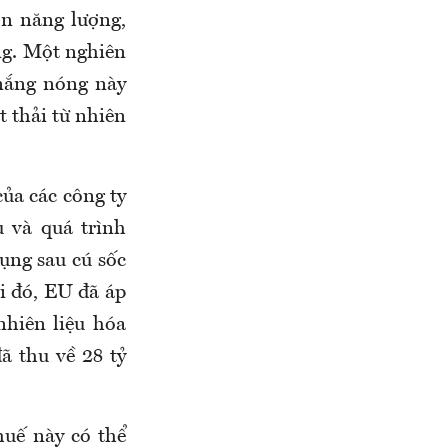
ơn năng lượng,
ng. Một nghiên
 nắng nóng này
t thải từ nhiên
của các công ty
u và quá trình
ụng sau cú sốc
i đó, EU đã áp
nhiên liệu hóa
ã thu về 28 tỷ
huế này có thể