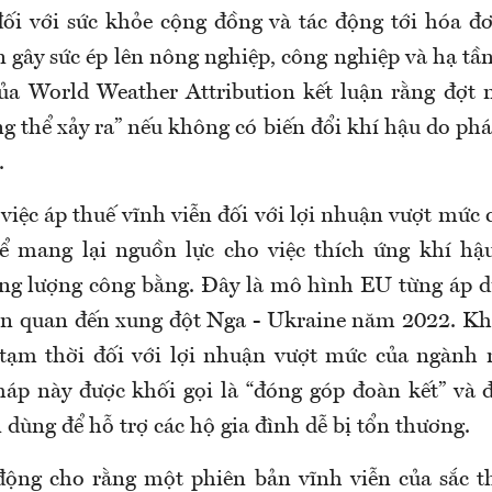
đối với sức khỏe cộng đồng và tác động tới hóa đ
 gây sức ép lên nông nghiệp, công nghiệp và hạ tầ
ủa World Weather Attribution kết luận rằng đợt
 thể xảy ra” nếu không có biến đổi khí hậu do phá
.
việc áp thuế vĩnh viễn đối với lợi nhuận vượt mức 
ể mang lại nguồn lực cho việc thích ứng khí hậ
ng lượng công bằng. Đây là mô hình EU từng áp d
ên quan đến xung đột Nga - Ukraine năm 2022. Kh
tạm thời đối với lợi nhuận vượt mức của ngành 
háp này được khối gọi là “đóng góp đoàn kết” và đ
 dùng để hỗ trợ các hộ gia đình dễ bị tổn thương.
ộng cho rằng một phiên bản vĩnh viễn của sắc t