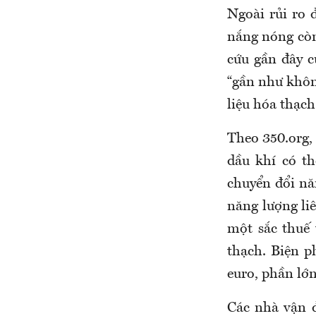
Ngoài rủi ro 
nắng nóng còn
cứu gần đây c
“gần như không
liệu hóa thạch
Theo 350.org, 
dầu khí có th
chuyển đổi nă
năng lượng li
một sắc thuế 
thạch. Biện p
euro, phần lớn
Các nhà vận đ