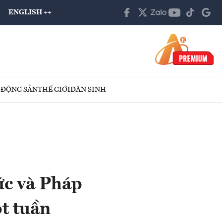
ENGLISH ++
 ĐỘNG SẢN
THẾ GIỚI
DÂN SINH
ức và Pháp
t tuần