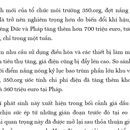
h mới của tổ chức môi trường 350.org, đợt nắng
là trở nên nghiêm trọng hơn do biến đổi khí hậu
riêng Đức và Pháp tăng thêm hơn 700 triệu euro, t
, chỉ trong một tuần.
 nhu cầu sử dụng điều hòa và các thiết bị làm 
 tiêu thụ tăng, giá điện cũng bị đẩy lên cao. So sán
ời điểm nắng nóng kỷ lục bao trùm phần lớn khu v
, 350.org ước tính chi phí điện đã tăng thêm kh
à 360 triệu euro tại Pháp.
 phát sinh này xuất hiện trong bối cảnh giá dầu 
chịu sức ép từ những gián đoạn trước đó tại eo
i quan trọng này đã được mở lại sau thỏa thuận gi