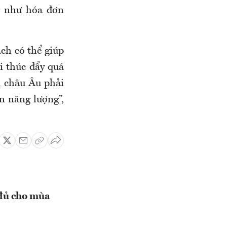
g như hóa đơn
ch có thể giúp
ời thúc đẩy quá
ủ châu Âu phải
n năng lượng”,
 đủ cho mùa