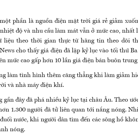
ột phần là nguồn điện mặt trời giá rẻ giảm xuốn
i nhiệt độ và nhu cầu làm mát vẫn ở mức cao, nhất 
liệu theo thời gian thực từ hãng tin theo dõi t
ews cho thấy giá điện đã lập kỷ lục vào tối thứ Ba 
lên mức cao gấp hơn 10 lần giá điện bán buôn trun
g làm tình hình thêm căng thẳng khi làm giảm hiệ
rời và nhà máy điện khí.
 gần đây đã phá nhiều kỷ lục tại châu Âu. Theo ước
hơn 1.300 người đã tử liên quan tới nắng nóng. Nh
 đuối nước, khi người dân tìm đến các sông hồ khô
ránh nóng.