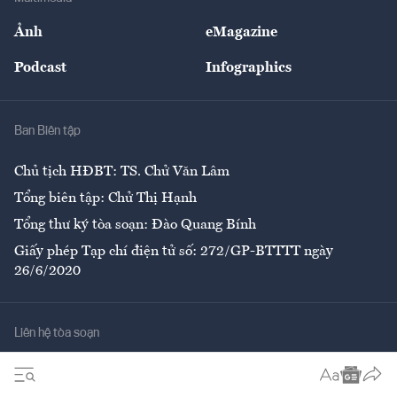
Sự kiện
Nhân lực
Ảnh
eMagazine
Đẹp +
An sinh
Podcast
Infographics
Giải trí
Y tế
Nhà
Ban Biên tập
Ẩm thực
Chủ tịch HĐBT: TS. Chử Văn Lâm
Tổng biên tập: Chử Thị Hạnh
Tổng thư ký tòa soạn: Đào Quang Bính
Giấy phép Tạp chí điện tử số: 272/GP-BTTTT ngày
26/6/2020
Liên hệ tòa soạn
Số 96-98 Hoàng Quốc Việt, Cầu Giấy, Hà Nội