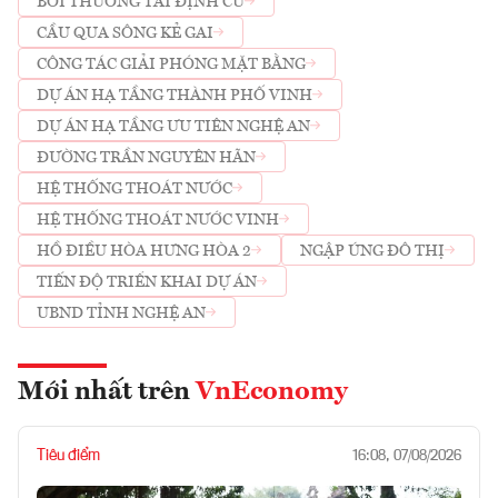
BỒI THƯỜNG TÁI ĐỊNH CƯ
CẦU QUA SÔNG KẺ GAI
CÔNG TÁC GIẢI PHÓNG MẶT BẰNG
DỰ ÁN HẠ TẦNG THÀNH PHỐ VINH
DỰ ÁN HẠ TẦNG ƯU TIÊN NGHỆ AN
ĐƯỜNG TRẦN NGUYÊN HÃN
HỆ THỐNG THOÁT NƯỚC
HỆ THỐNG THOÁT NƯỚC VINH
HỒ ĐIỀU HÒA HƯNG HÒA 2
NGẬP ÚNG ĐÔ THỊ
TIẾN ĐỘ TRIỂN KHAI DỰ ÁN
UBND TỈNH NGHỆ AN
Mới nhất trên
VnEconomy
Tiêu điểm
16:08, 07/08/2026