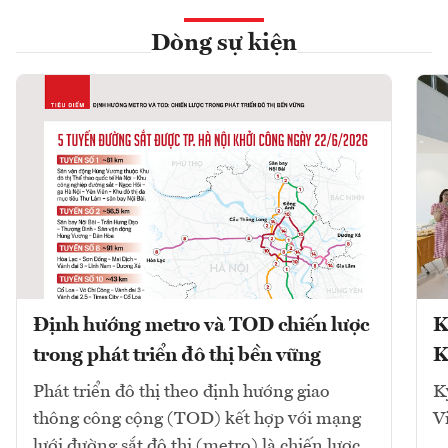
Dòng sự kiện
Định hướng metro và TOD chiến lược
K
trong phát triển đô thị bền vững
K
Phát triển đô thị theo định hướng giao
K
thông công cộng (TOD) kết hợp với mạng
V
lưới đường sắt đô thị (metro) là chiến lược