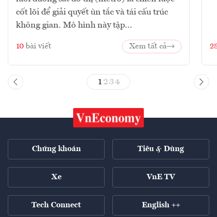
cốt lõi để giải quyết ùn tắc và tái cấu trúc
không gian. Mô hình này tập...
10
bài viết
Xem tất cả
2
1
2
3
4
Chứng khoán
Tiêu & Dùng
Xe
VnE TV
Tech Connect
English ++