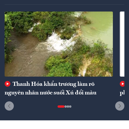
Thanh Hóa khẩn trương làm rõ
nguyên nhân nước suối Xú đổi màu
phí