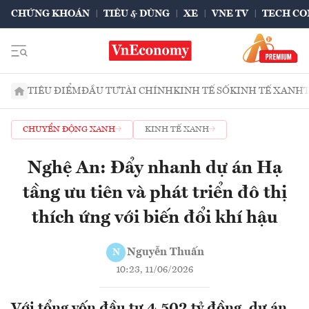
CHỨNG KHOÁN
TIÊU & DÙNG
XE
VNE TV
TECH CO
TIÊU ĐIỂM
ĐẦU TƯ
TÀI CHÍNH
KINH TẾ SỐ
KINH TẾ XANH
CHUYỂN ĐỘNG XANH
KINH TẾ XANH
Nghệ An: Đẩy nhanh dự án Hạ
tầng ưu tiên và phát triển đô thị
thích ứng với biến đổi khí hậu
Nguyễn Thuấn
N
10:23, 11/06/2026
Với tổng vốn đầu tư 4.502 tỷ đồng, dự án