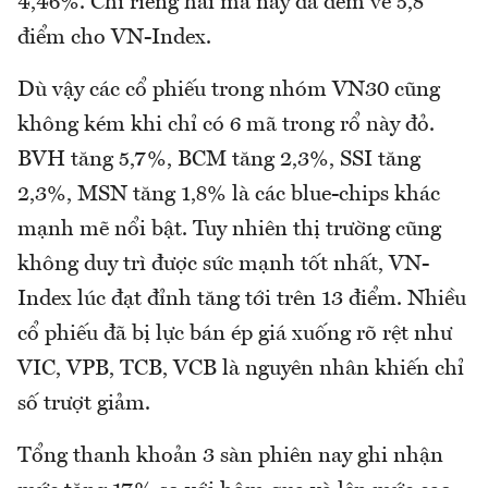
4,46%. Chỉ riêng hai mã này đã đem về 5,8
điểm cho VN-Index.
Dù vậy các cổ phiếu trong nhóm VN30 cũng
không kém khi chỉ có 6 mã trong rổ này đỏ.
BVH tăng 5,7%, BCM tăng 2,3%, SSI tăng
2,3%, MSN tăng 1,8% là các blue-chips khác
mạnh mẽ nổi bật. Tuy nhiên thị trường cũng
không duy trì được sức mạnh tốt nhất, VN-
Index lúc đạt đỉnh tăng tới trên 13 điểm. Nhiều
cổ phiếu đã bị lực bán ép giá xuống rõ rệt như
VIC, VPB, TCB, VCB là nguyên nhân khiến chỉ
số trượt giảm.
Tổng thanh khoản 3 sàn phiên nay ghi nhận