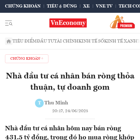
CHỨNG KHOÁN
TIÊU & DÙNG
XE
VNE TV
TECH CO
TIÊU ĐIỂM
ĐẦU TƯ
TÀI CHÍNH
KINH TẾ SỐ
KINH TẾ XANH
CHỨNG KHOÁN
Nhà đầu tư cá nhân bán ròng thỏa
thuận, tự doanh gom
Thu Minh
T
20:17, 24/06/2025
Nhà đầu tư cá nhân hôm nay bán ròng
431.5 tỷ đồng, trong đó họ mua ròng khớp