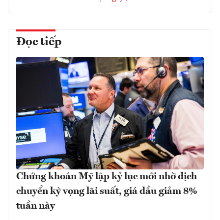
Đọc tiếp
Chứng khoán Mỹ lập kỷ lục mới nhờ dịch
chuyển kỳ vọng lãi suất, giá dầu giảm 8%
tuần này