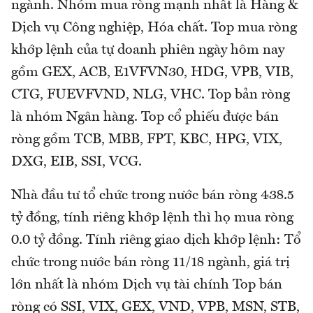
ngành. Nhóm mua ròng mạnh nhất là Hàng &
Dịch vụ Công nghiệp, Hóa chất. Top mua ròng
khớp lệnh của tự doanh phiên ngày hôm nay
gồm GEX, ACB, E1VFVN30, HDG, VPB, VIB,
CTG, FUEVFVND, NLG, VHC. Top bản ròng
là nhóm Ngân hàng. Top cổ phiếu được bán
ròng gồm TCB, MBB, FPT, KBC, HPG, VIX,
DXG, EIB, SSI, VCG.
Nhà đầu tư tổ chức trong nước bán ròng 438.5
tỷ đồng, tính riêng khớp lệnh thì họ mua ròng
0.0 tỷ đồng. Tính riêng giao dịch khớp lệnh: Tổ
chức trong nước bán ròng 11/18 ngành, giá trị
lớn nhất là nhóm Dịch vụ tài chính Top bán
ròng có SSI, VIX, GEX, VND, VPB, MSN, STB,