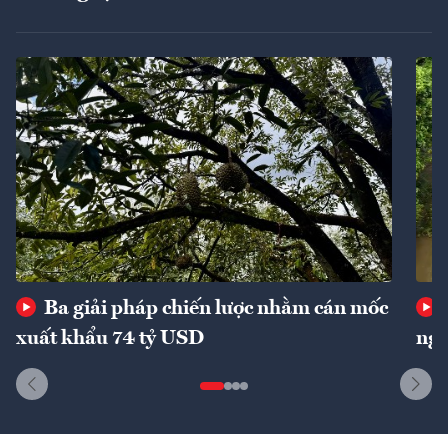
Ba giải pháp chiến lược nhằm cán mốc
xuất khẩu 74 tỷ USD
ngu