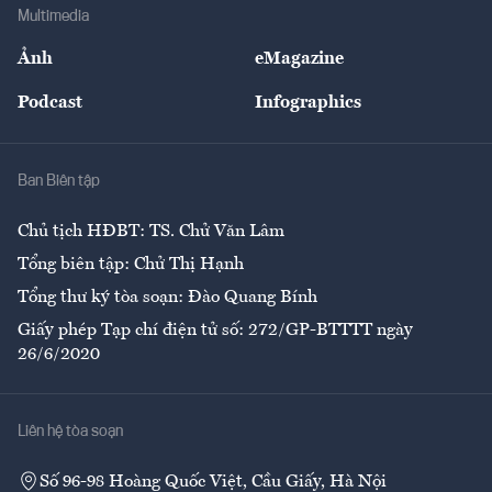
Bảo hiểm
Multimedia
Sự kiện
Nhân lực
Ảnh
eMagazine
Đẹp +
An sinh
Podcast
Infographics
Giải trí
Y tế
Nhà
Ban Biên tập
Ẩm thực
Chủ tịch HĐBT: TS. Chử Văn Lâm
Tổng biên tập: Chử Thị Hạnh
Tổng thư ký tòa soạn: Đào Quang Bính
Giấy phép Tạp chí điện tử số: 272/GP-BTTTT ngày
26/6/2020
Liên hệ tòa soạn
Số 96-98 Hoàng Quốc Việt, Cầu Giấy, Hà Nội