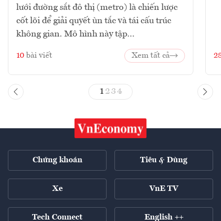
lưới đường sắt đô thị (metro) là chiến lược
cốt lõi để giải quyết ùn tắc và tái cấu trúc
không gian. Mô hình này tập...
10
bài viết
Xem tất cả
2
1
2
3
4
Chứng khoán
Tiêu & Dùng
Xe
VnE TV
Tech Connect
English ++