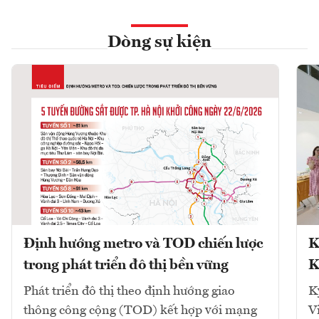
Dòng sự kiện
Định hướng metro và TOD chiến lược
K
trong phát triển đô thị bền vững
K
Phát triển đô thị theo định hướng giao
K
thông công cộng (TOD) kết hợp với mạng
V