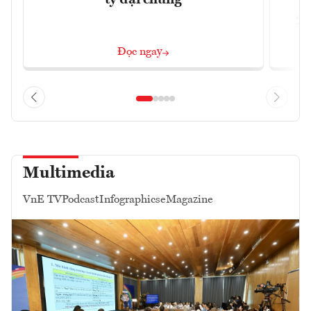
ty đại chúng
2/
Đọc ngay
Multimedia
VnE TV
Podcast
Infographics
eMagazine