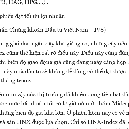
VCB, HAG, HPG,…)”.
phiếu đạt tối ưu lợi nhuận
hần Chứng khoán Đầu tư Việt Nam – IVS)
rong giai đoạn gần đây khá giằng co, những cây nến
ex cũng thể hiện rất rõ điều này. Điều này cũng đú
hi biên độ giao động giá cũng đang ngày càng hẹp l
ạn này nhà đầu tư sẽ không dễ dàng có thể đạt được
 tháng trước.
ến như vậy của thị trường đã khiến dòng tiền bắt đ
ược mức lợi nhuận tốt có lẽ giờ nằm ở nhóm Midca
những biên độ giá khá lớn. Ở phiên hôm nay có vẻ
và sàn HNX được lựa chọn. Chỉ số HNX-Index đã 