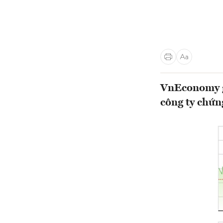
VnEconomy gi
công ty chứn