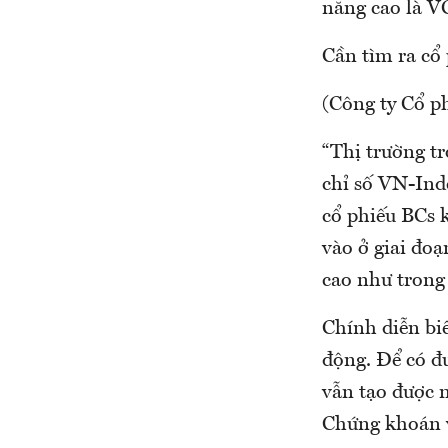
năng cao là 
Cần tìm ra cổ 
(Công ty Cổ p
“Thị trường t
chỉ số VN-Ind
cổ phiếu BCs k
vào ở giai đo
cao như trong
Chính diễn bi
động. Để có đ
vẫn tạo được 
Chứng khoán 