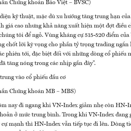
hần Chứng khoán Bảo Việt – BVSC)
diện kỹ thuật, mặc dù xu hướng tăng trung hạn của
h giá cao nhưng khả năng xuất hiện một đợt điều 
chúng tôi để ngỏ. Vùng kháng cự 515-520 điểm củ
ng chốt lời kỳ vọng cho phần tỷ trọng trading ngắn
ác phiên tới, đặc biệt đối với những dòng cổ phiếu 
đã tăng nóng trong các nhịp gần đây”.
trung vào cổ phiếu đầu cơ
phần Chứng khoán MB – MBS)
ôm nay đi ngang khi VN-Index giảm nhẹ còn HN-I
hoản ở mức trung bình. Trong khi VN-Index đang g
cự mạnh thì HN-Index vẫn tiếp tục đi lên. Dòng tiề