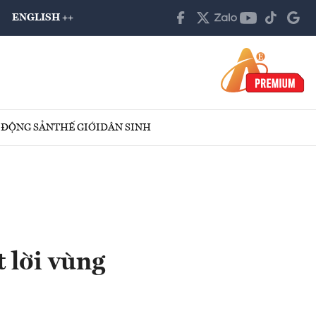
ENGLISH ++
 ĐỘNG SẢN
THẾ GIỚI
DÂN SINH
 lời vùng