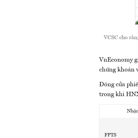
VCSC cho rằng
VnEconomy giớ
chứng khoán về
Đóng cửa phiê
trong khi HNX
Nhận
FPTS