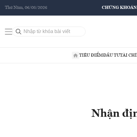
Thứ Năm, 06/08/2026
CHỨNG KHOÁN
TIÊU ĐIỂM
ĐẦU TƯ
TÀI CH
Nhận địn