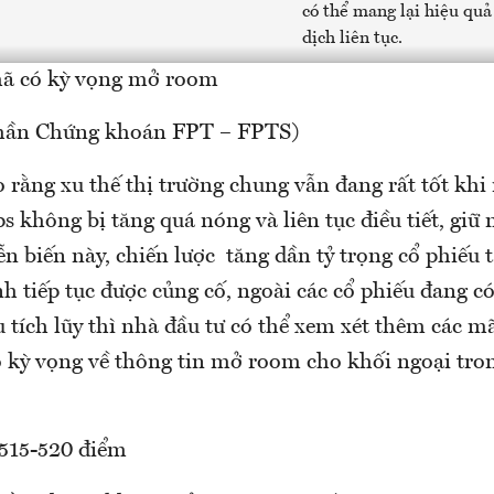
có thể mang lại hiệu quả
dịch liên tục.
mã có kỳ vọng mở room
phần Chứng khoán FPT – FPTS)
 rằng xu thế thị trường chung vẫn đang rất tốt khi
s không bị tăng quá nóng và liên tục điều tiết, giữ 
ễn biến này, chiến lược tăng dần tỷ trọng cổ phiếu 
h tiếp tục được củng cố, ngoài các cổ phiếu đang c
au tích lũy thì nhà đầu tư có thể xem xét thêm các 
o kỳ vọng về thông tin mở room cho khối ngoại tron
 515-520 điểm