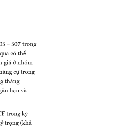
05 – 507 trong
qua có thể
ảm giá ở nhóm
háng cự trong
ng tháng
ngắn hạn và
TF trong kỳ
ỷ trọng (khả