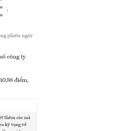
ong phiên ngày
số công ty
10,88 điểm,
ét thêm các mã
eo kỳ vọng về