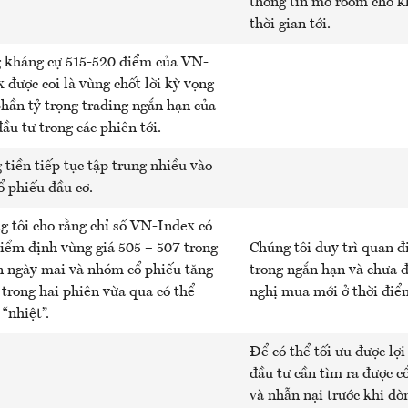
thông tin mở room cho k
thời gian tới.
 kháng cự 515-520 điểm của VN-
 được coi là vùng chốt lời kỳ vọng
hần tỷ trọng trading ngắn hạn của
ầu tư trong các phiên tới.
tiền tiếp tục tập trung nhiều vào
ổ phiếu đầu cơ.
g tôi cho rằng chỉ số VN-Index có
kiểm định vùng giá 505 – 507 trong
Chúng tôi duy trì quan đ
n ngày mai và nhóm cổ phiếu tăng
trong ngắn hạn và chưa 
trong hai phiên vừa qua có thể
nghị mua mới ở thời điểm
“nhiệt”.
Để có thể tối ưu được lợ
đầu tư cần tìm ra được cổ
và nhẫn nại trước khi dò