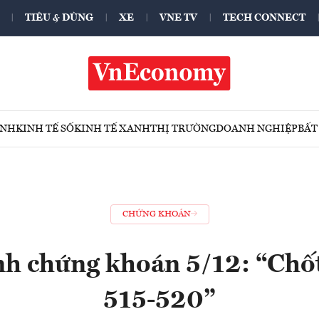
TIÊU & DÙNG
XE
VNE TV
TECH CONNECT
ÍNH
KINH TẾ SỐ
KINH TẾ XANH
THỊ TRƯỜNG
DOANH NGHIỆP
BẤT
CHỨNG KHOÁN
h chứng khoán 5/12: “Chốt
515-520”