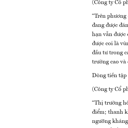
(Công ty Cổ p
“Trên phương 
đang được đán
hạn vẫn được 
được coi là vù
đầu tư trong c
trường cao và 
Dòng tiền tập 
(Công ty Cổ 
“Thị trường h
điểm; thanh k
ngưỡng kháng 