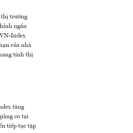
 thị trường
chỉnh ngắn
a VN-Index
 hạn của nhà
mang tính thị
ndex tăng
iằng co tại
n tiếp tục tập