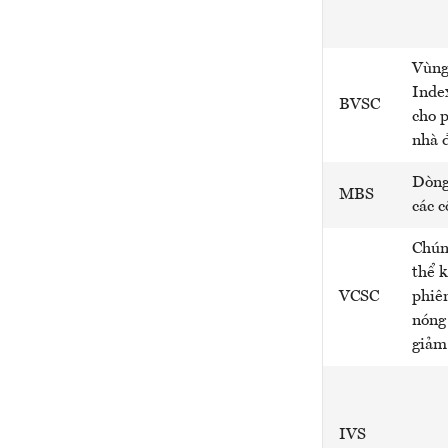
Vùng
Index
BVSC
cho p
nhà đ
Dòng 
MBS
các c
Chún
thể 
VCSC
phiê
nóng 
giảm 
IVS