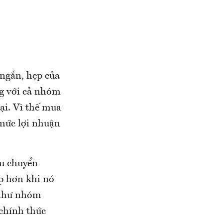
 ngắn, hẹp của
ng với cả nhóm
ại. Vì thế mua
 mức lợi nhuận
ầu chuyển
p hơn khi nó
 như nhóm
chính thức