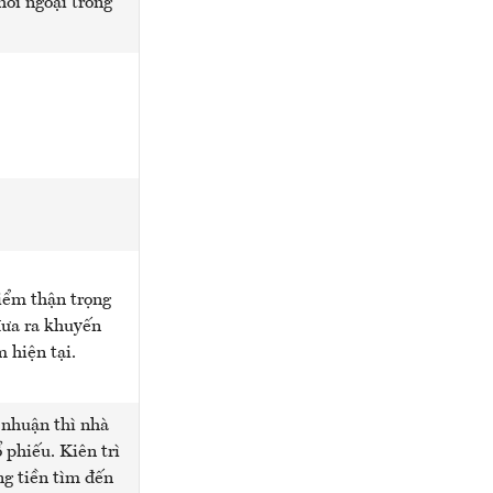
hối ngoại trong
iểm thận trọng
đưa ra khuyến
 hiện tại.
i nhuận thì nhà
 phiếu. Kiên trì
ng tiền tìm đến