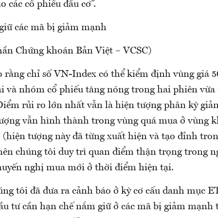
o các cổ phiếu đầu cơ”.
giữ các mã bị giảm mạnh
phần Chứng khoán Bản Việt – VCSC)
o rằng chỉ số VN-Index có thể kiểm định vùng giá 5
i và nhóm cổ phiếu tăng nóng trong hai phiên vừa 
 Điểm rủi ro lớn nhất vẫn là hiện tượng phân kỳ gi
lượng vẫn hình thành trong vùng quá mua ở vùng k
 (hiện tượng này đã từng xuất hiện và tạo đỉnh tro
nên chúng tôi duy trì quan điểm thận trọng trong 
huyến nghị mua mới ở thời điểm hiện tại.
úng tôi đã đưa ra cảnh báo ở kỳ cơ cấu danh mục E
đầu tư cần hạn chế nắm giữ ở các mã bị giảm mạnh t