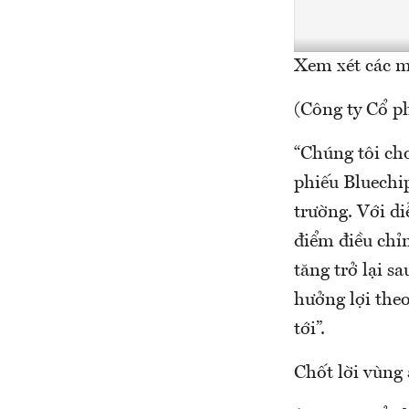
Xem xét các 
(Công ty Cổ 
“Chúng tôi cho
phiếu Bluechip
trường. Với di
điểm điều chỉn
tăng trở lại s
hưởng lợi the
tới”.
Chốt lời vùng