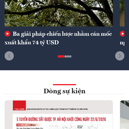
Ba giải pháp chiến lược nhằm cán mốc
xuất khẩu 74 tỷ USD
ngu
Dòng sự kiện