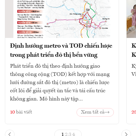
Định hướng metro và TOD chiến lược
K
trong phát triển đô thị bền vững
K
Phát triển đô thị theo định hướng giao
K
thông công cộng (TOD) kết hợp với mạng
V
lưới đường sắt đô thị (metro) là chiến lược
cốt lõi để giải quyết ùn tắc và tái cấu trúc
không gian. Mô hình này tập...
10
bài viết
Xem tất cả
2
1
2
3
4