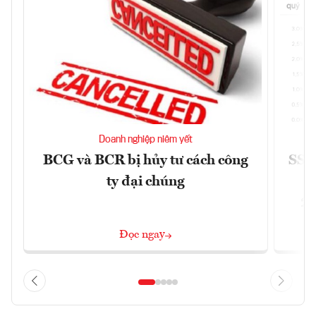
Doanh nghiệp niêm yết
BCG và BCR bị hủy tư cách công
SSI 
ty đại chúng
2/
Đọc ngay