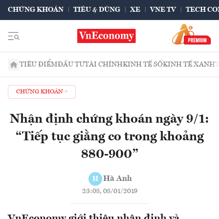
CHỨNG KHOÁN
TIÊU & DÙNG
XE
VNE TV
TECH CO
TIÊU ĐIỂM
ĐẦU TƯ
TÀI CHÍNH
KINH TẾ SỐ
KINH TẾ XANH
CHỨNG KHOÁN
Nhận định chứng khoán ngày 9/1:
“Tiếp tục giằng co trong khoảng
880-900”
Hà Anh
H
23:08, 08/01/2019
VnEconomy giới thiệu nhận định và