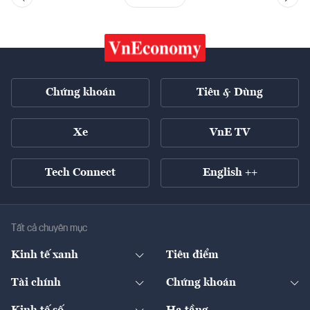
Chứng khoán
Tiêu & Dùng
Xe
VnE TV
Tech Connect
English ++
Tất cả chuyên mục
Kinh tế xanh
Tiêu điểm
Chuyển động xanh
Tài chính
Chứng khoán
Pháp lý
Ngân hàng
Doanh nghiệp niêm yết