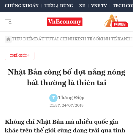
CHỨNG KHOÁN
TIÊU & DÙNG
XE
VNE TV
TECH CO
TIÊU ĐIỂM
ĐẦU TƯ
TÀI CHÍNH
KINH TẾ SỐ
KINH TẾ XANH
THẾ GIỚI
Nhật Bản công bố đợt nắng nóng
bất thường là thiên tai
Thăng Điệp
T
21:37, 24/07/2018
Không chỉ Nhật Bản mà nhiều quốc gia
khác trên thế giới cũng đang trải qua tình