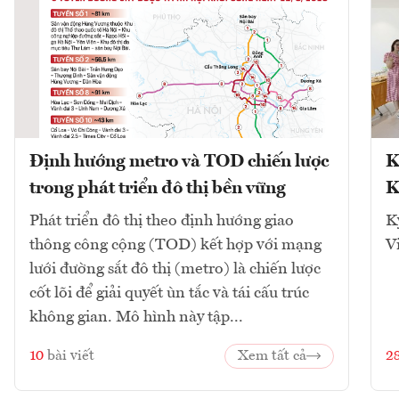
Định hướng metro và TOD chiến lược
K
trong phát triển đô thị bền vững
K
Phát triển đô thị theo định hướng giao
K
thông công cộng (TOD) kết hợp với mạng
V
lưới đường sắt đô thị (metro) là chiến lược
cốt lõi để giải quyết ùn tắc và tái cấu trúc
không gian. Mô hình này tập...
10
bài viết
Xem tất cả
2