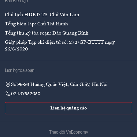
Ban Biên tập
Ẩm thực
Chủ tịch HĐBT: TS. Chử Văn Lâm
Tổng biên tập: Chử Thị Hạnh
Tổng thư ký tòa soạn: Đào Quang Bính
Giấy phép Tạp chí điện tử số: 272/GP-BTTTT ngày
26/6/2020
Liên hệ tòa soạn
Số 96-98 Hoàng Quốc Việt, Cầu Giấy, Hà Nội
02437552050
Liên hệ quảng cáo
Theo dõi VnEconomy