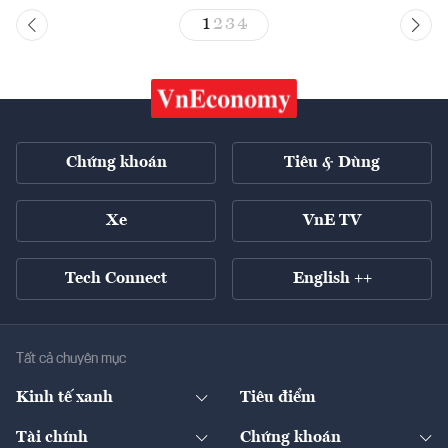
1
2
3
4
Chứng khoán
Tiêu & Dùng
Xe
VnE TV
Tech Connect
English ++
Tất cả chuyên mục
Kinh tế xanh
Tiêu điểm
Chuyển động xanh
Tài chính
Chứng khoán