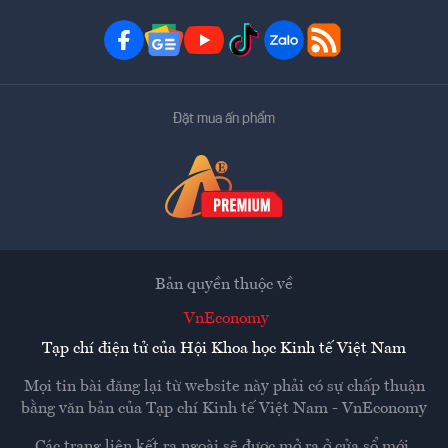
Đặt mua ấn phẩm
Bản quyền thuộc về
VnEconomy
Tạp chí điện tử của Hội Khoa học Kinh tế Việt Nam
Mọi tin bài đăng lại từ website này phải có sự chấp thuận
bằng văn bản của
Tạp chí Kinh tế Việt Nam - VnEconomy
Các trang liên kết ra ngoài sẽ được mở ra ở cửa sổ mới.