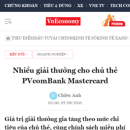
CHỨNG KHOÁN
TIÊU & DÙNG
XE
VNE TV
TECH CO
TIÊU ĐIỂM
ĐẦU TƯ
TÀI CHÍNH
KINH TẾ SỐ
KINH TẾ XANH
KẾT NỐI
DOANH NGHIỆP
Nhiều giải thưởng cho chủ thẻ
PVcomBank Mastercard
Chiêu Anh
C
02:00, 07/09/2018
Giá trị giải thưởng gia tăng theo mức chi
tiêu của chủ thẻ, cùng chính sách miễn phí