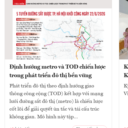
Định hướng metro và TOD chiến lược
K
trong phát triển đô thị bền vững
K
Phát triển đô thị theo định hướng giao
K
thông công cộng (TOD) kết hợp với mạng
V
lưới đường sắt đô thị (metro) là chiến lược
cốt lõi để giải quyết ùn tắc và tái cấu trúc
không gian. Mô hình này tập...