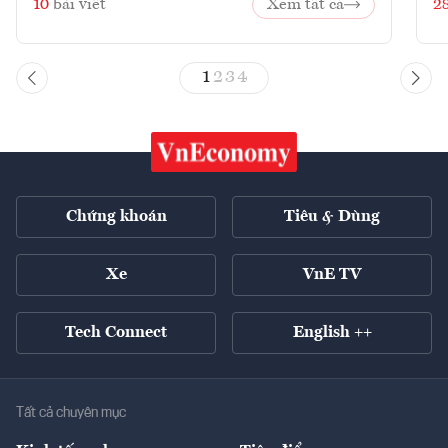
10
bài viết
Xem tất cả
2
1
2
3
4
Chứng khoán
Tiêu & Dùng
Xe
VnE TV
Tech Connect
English ++
Tất cả chuyên mục