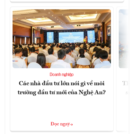
Doanh nghiệp
Các nhà đầu tư lớn nói gì về môi
TP.
trường đầu tư mới của Nghệ An?
soá
Đọc ngay