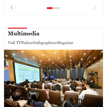
Multimedia
VnE TV
Podcast
Infographics
eMagazine