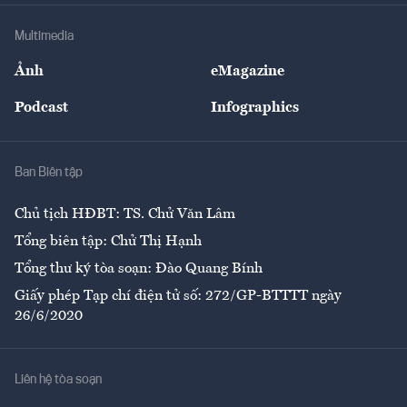
Doanh nghiệp
Địa phương
Thị trường
Bảo hiểm
Multimedia
Sự kiện
Nhân lực
Ảnh
eMagazine
Đẹp +
An sinh
Podcast
Infographics
Giải trí
Y tế
Nhà
Ban Biên tập
Ẩm thực
Chủ tịch HĐBT: TS. Chử Văn Lâm
Tổng biên tập: Chử Thị Hạnh
Tổng thư ký tòa soạn: Đào Quang Bính
Giấy phép Tạp chí điện tử số: 272/GP-BTTTT ngày
26/6/2020
Liên hệ tòa soạn