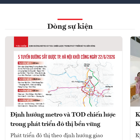
Dòng sự kiện
Định hướng metro và TOD chiến lược
K
trong phát triển đô thị bền vững
K
Phát triển đô thị theo định hướng giao
K