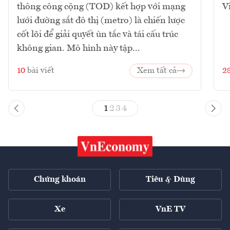
thông công cộng (TOD) kết hợp với mạng
V
lưới đường sắt đô thị (metro) là chiến lược
cốt lõi để giải quyết ùn tắc và tái cấu trúc
không gian. Mô hình này tập...
10
bài viết
Xem tất cả
2
1
2
3
4
Chứng khoán
Tiêu & Dùng
Xe
VnE TV