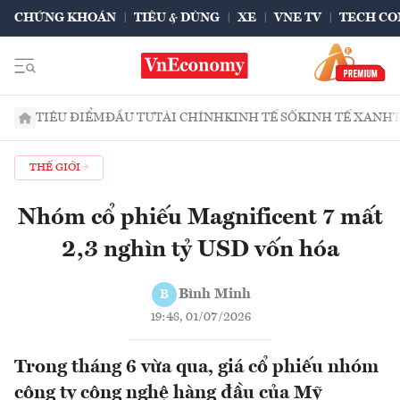
CHỨNG KHOÁN
TIÊU & DÙNG
XE
VNE TV
TECH CO
TIÊU ĐIỂM
ĐẦU TƯ
TÀI CHÍNH
KINH TẾ SỐ
KINH TẾ XANH
THẾ GIỚI
Nhóm cổ phiếu Magnificent 7 mất
2,3 nghìn tỷ USD vốn hóa
Bình Minh
B
19:48, 01/07/2026
Trong tháng 6 vừa qua, giá cổ phiếu nhóm
công ty công nghệ hàng đầu của Mỹ