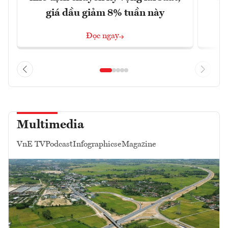
giá dầu giảm 8% tuần này
Đọc ngay
Multimedia
VnE TV
Podcast
Infographics
eMagazine