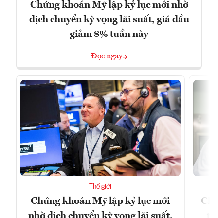
Chứng khoán Mỹ lập kỷ lục mới nhờ
dịch chuyển kỳ vọng lãi suất, giá dầu
giảm 8% tuần này
Đọc ngay
Thế giới
Chứng khoán Mỹ lập kỷ lục mới
Chí
nhờ dịch chuyển kỳ vọng lãi suất,
tr