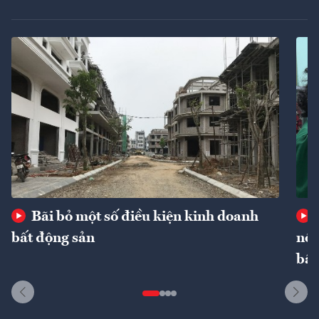
Bãi bỏ một số điều kiện kinh doanh
bất động sản
nôn
bất