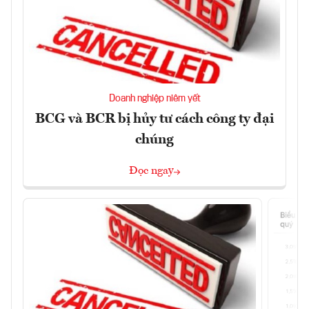
Doanh nghiệp niêm yết
BCG và BCR bị hủy tư cách công ty đại
chúng
Đọc ngay