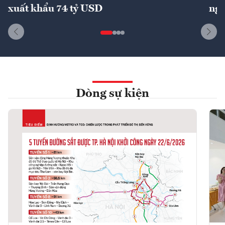
xuất khẩu 74 tỷ USD
ngu
Dòng sự kiện