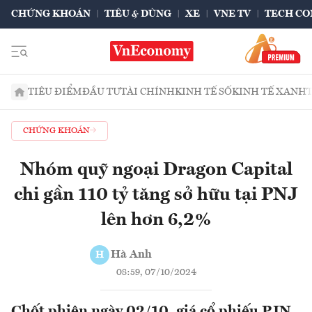
CHỨNG KHOÁN
TIÊU & DÙNG
XE
VNE TV
TECH CO
TIÊU ĐIỂM
ĐẦU TƯ
TÀI CHÍNH
KINH TẾ SỐ
KINH TẾ XANH
CHỨNG KHOÁN
Nhóm quỹ ngoại Dragon Capital
chi gần 110 tỷ tăng sở hữu tại PNJ
lên hơn 6,2%
Hà Anh
H
08:59, 07/10/2024
Chốt phiên ngày 02/10, giá cổ phiếu PJN