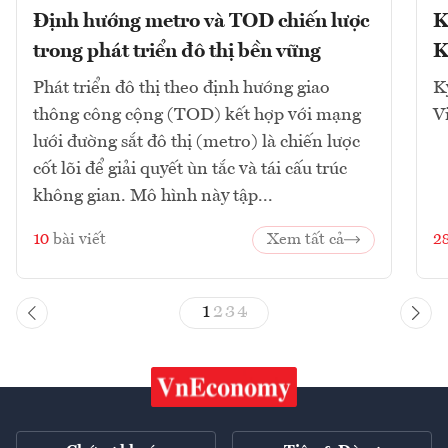
Định hướng metro và TOD chiến lược
K
trong phát triển đô thị bền vững
K
Phát triển đô thị theo định hướng giao
K
thông công cộng (TOD) kết hợp với mạng
V
lưới đường sắt đô thị (metro) là chiến lược
cốt lõi để giải quyết ùn tắc và tái cấu trúc
không gian. Mô hình này tập...
10
bài viết
Xem tất cả
2
1
2
3
4