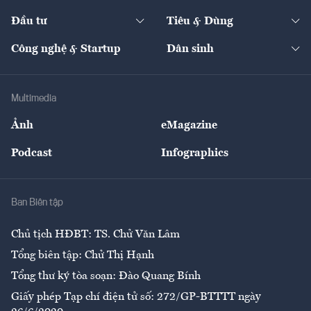
Start-up
Dự án
Công nghiệp
Chuyển động 24h
Đối thoại
The Guide
Video
Đầu tư
Tiêu & Dùng
Quản trị số
Cafe BĐS
Thị trường
Kinh doanh
Kết nối
Tạp chí kinh tế Việt Nam
eMagazine
Nhà đầu tư
Du lịch
Công nghệ & Startup
Dân sinh
Tư vấn
Nông sản
Doanh nhân
Tư vấn Tiêu & Dùng
Infographics
Hạ tầng
Sức khỏe
Khung pháp lý
Doanh nghiệp
Địa phương
Thị trường
Bảo hiểm
Multimedia
Sự kiện
Nhân lực
Ảnh
eMagazine
Đẹp +
An sinh
Podcast
Infographics
Giải trí
Y tế
Nhà
Ban Biên tập
Ẩm thực
Chủ tịch HĐBT: TS. Chử Văn Lâm
Tổng biên tập: Chử Thị Hạnh
Tổng thư ký tòa soạn: Đào Quang Bính
Giấy phép Tạp chí điện tử số: 272/GP-BTTTT ngày