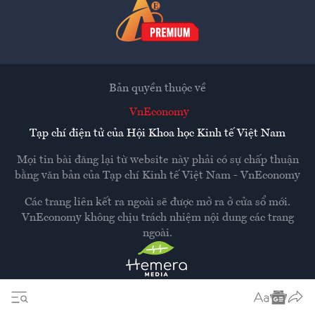
Bản quyền thuộc về
VnEconomy
Tạp chí điện tử của Hội Khoa học Kinh tế Việt Nam
Mọi tin bài đăng lại từ website này phải có sự chấp thuận
bằng văn bản của
Tạp chí Kinh tế Việt Nam - VnEconomy
Các trang liên kết ra ngoài sẽ được mở ra ở cửa sổ mới.
VnEconomy không chịu trách nhiệm nội dung các trang
ngoài.
Thiết kế và phát triển bởi
Hemera Media
Dựa trên nền tảng
Hemera AI CMS