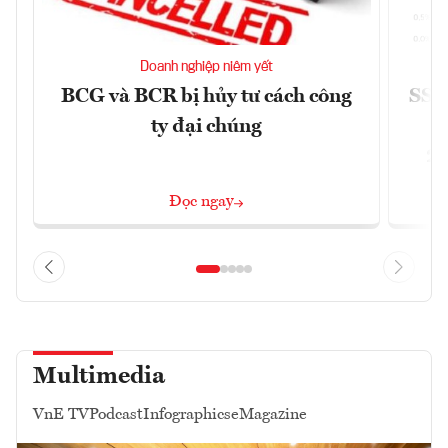
Doanh nghiệp niêm yết
BCG và BCR bị hủy tư cách công
SSI 
ty đại chúng
2/
Đọc ngay
Multimedia
VnE TV
Podcast
Infographics
eMagazine