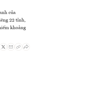
oanh của
iêng 22 tỉnh,
chiếm khoảng