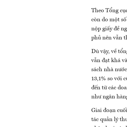
Theo Tổng cục
còn do một số
nộp giấy đề n
phủ nên vẫn th
Dù vậy, về tổ
vẫn đạt khá v
sách nhà nước 
13,1% so với c
đến từ các doa
như ngân hàng,
Giai đoạn cuối
tác quản lý th