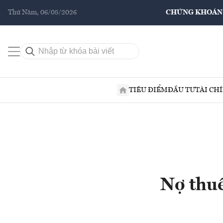
Thứ Năm, 06/08/2026
CHỨNG KHOÁN
TIÊU ĐIỂM
ĐẦU TƯ
TÀI CH
Nợ thuế