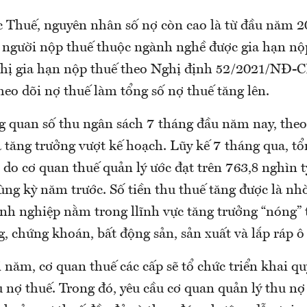
 Thuế, nguyên nhân số nợ còn cao là từ đầu năm 2
 người nộp thuế thuộc ngành nghề được gia hạn nộ
ghị gia hạn nộp thuế theo Nghị định 52/2021/NĐ-
eo dõi nợ thuế làm tổng số nợ thuế tăng lên.
ng quan số thu ngân sách 7 tháng đầu năm nay, the
à tăng trưởng vượt kế hoạch. Lũy kế 7 tháng qua, t
do cơ quan thuế quản lý ước đạt trên 763,8 nghìn t
ùng kỳ năm trước. Số tiền thu thuế tăng được là n
nh nghiệp nằm trong llĩnh vực tăng trưởng “nóng” 
 chứng khoán, bất động sản, sản xuất và lắp ráp ô t
 năm, cơ quan thuế các cấp sẽ tổ chức triển khai quy
u nợ thuế. Trong đó, yêu cầu cơ quan quản lý thu nợ