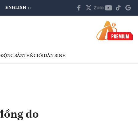
ENGLISH ++
 ĐỘNG SẢN
THẾ GIỚI
DÂN SINH
 đồng do