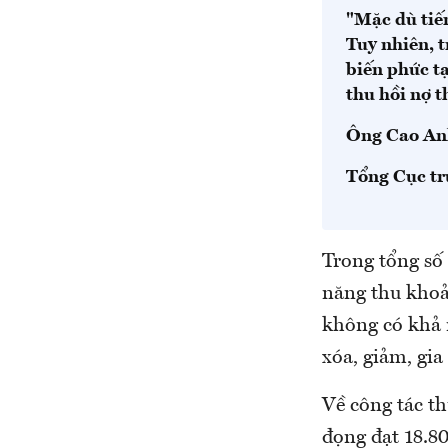
"Mặc dù tiến
Tuy nhiên, t
biến phức t
thu hồi nợ t
Ông Cao An
Tổng Cục tr
Trong tổng số 
năng thu khoản
không có khả n
xóa, giảm, gia 
Về công tác t
đọng đạt 18.80