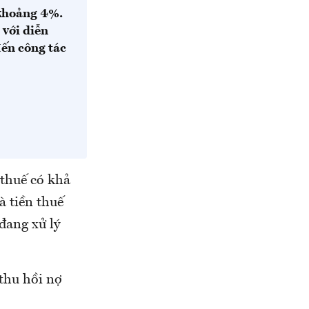
 khoảng 4%.
 với diễn
ến công tác
 thuế có khả
à tiền thuế
đang xử lý
thu hồi nợ