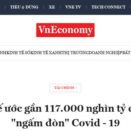
TIÊU & DÙNG
XE
VNE TV
TECH CONNECT
ÍNH
KINH TẾ SỐ
KINH TẾ XANH
THỊ TRƯỜNG
DOANH NGHIỆP
BẤT
TÀI CHÍNH
 ước gần 117.000 nghìn tỷ
"ngấm đòn" Covid - 19