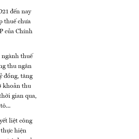
021 đến nay
p thuế chưa
CP của Chính
o ngành thuế
ổng thu ngân
ỷ đồng, tăng
hờ khoản thu
thời gian qua,
ô...
ết liệt công
 thực hiện