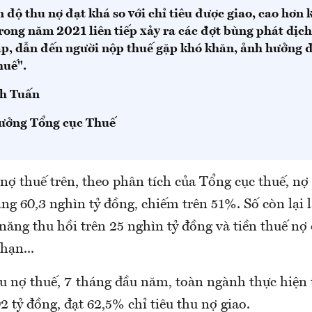
 độ thu nợ đạt khá so với chỉ tiêu được giao, cao hơn
rong năm 2021 liên tiếp xảy ra các đợt bùng phát dịch
ạp, dẫn đến người nộp thuế gặp khó khăn, ảnh hưởng đ
huế".
h Tuấn
ưởng Tổng cục Thuế
nợ thuế trên, theo phân tích của Tổng cục thuế, nợ
g 60,3 nghìn tỷ đồng, chiếm trên 51%. Số còn lại l
ăng thu hồi trên 25 nghìn tỷ đồng và tiền thuế nợ 
hạn...
hu nợ thuế, 7 tháng đầu năm, toàn ngành thực hiện 
2 tỷ đồng, đạt 62,5% chỉ tiêu thu nợ giao.