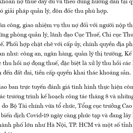
 khoản nợ thuế đầy đủ và theo đúng hướng dẫn tại q
có giải pháp quản lý, đôn đốc thu phù hợp.
ân công, giao nhiệm vụ thu nợ đối với người nộp th
từng phòng quản lý, lãnh đạo Cục Thuế, Chi cục Thu
ế. Phối hợp chặt chẽ với cấp ủy, chính quyền địa ph
an như: công an, ngân hàng, quản lý thị trường, Kế
ệc thu hồi nợ đọng thuế, đặc biệt là xử lý thu hồi cá
 đến đất đai, tiền cấp quyền khai thác khoáng sản.
iao ban trực tuyến đánh giá tình hình thực hiện cô
các trương trình kế hoạch công tác tháng 8 và nhữn
 do Bộ Tài chính vừa tổ chức, Tổng cục trưởng Ca
 biến dịch Covid-19 ngày càng phức tạp và đang lây
thành phố lớn như Hà Nội, TP. HCM và một số tỉn