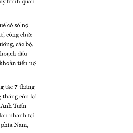
uy trình quản
uế có số nợ
ế, công chức
ương, các bộ,
 hoạch đầu
c khoản tiền nợ
ng tác 7 tháng
g tháng còn lại
o Anh Tuấn
 lan nhanh tại
h phía Nam,