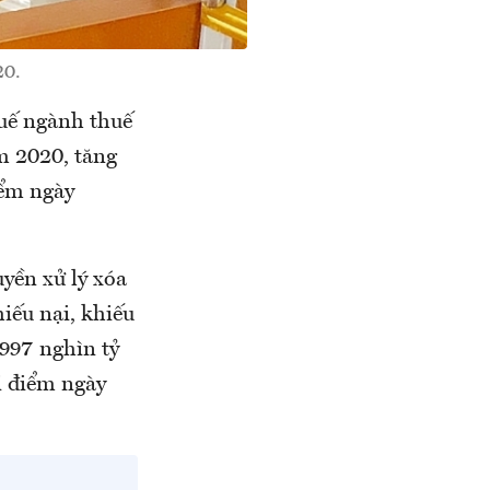
20.
huế ngành thuế
m 2020, tăng
iểm ngày
uyền xử lý xóa
iếu nại, khiếu
,997 nghìn tỷ
i điểm ngày