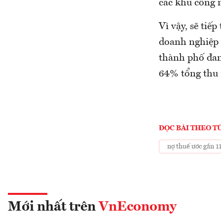
các khu công 
Vì vậy, sẽ tiế
doanh nghiệp v
thành phố đan
64% tổng thu 
ĐỌC BÀI THEO T
nợ thuế ước gần 1
Mới nhất trên
VnEconomy