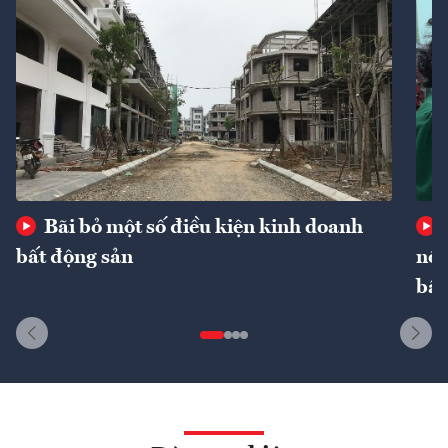
Bãi bỏ một số điều kiện kinh doanh
bất động sản
nôn
bất