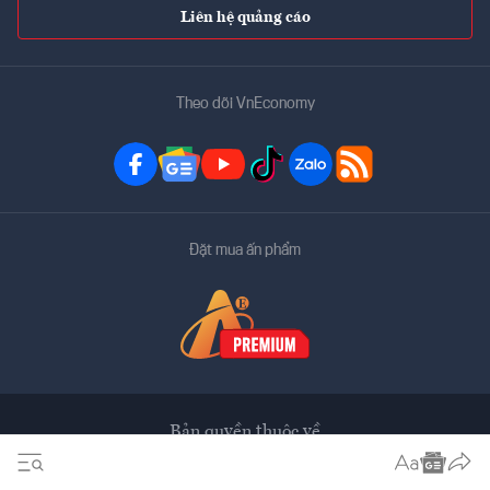
Liên hệ quảng cáo
Theo dõi VnEconomy
Đặt mua ấn phẩm
Bản quyền thuộc về
VnEconomy