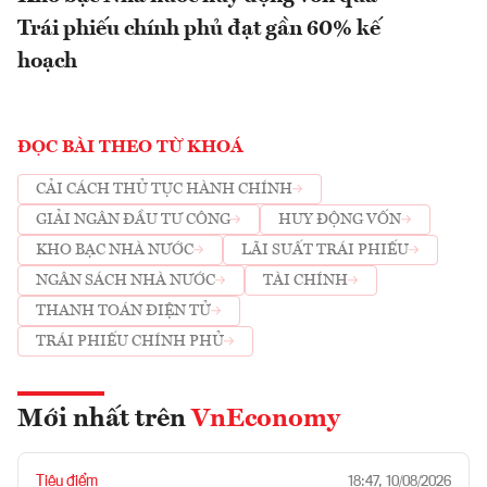
Trái phiếu chính phủ đạt gần 60% kế
hoạch
ĐỌC BÀI THEO TỪ KHOÁ
CẢI CÁCH THỦ TỤC HÀNH CHÍNH
GIẢI NGÂN ĐẦU TƯ CÔNG
HUY ĐỘNG VỐN
KHO BẠC NHÀ NƯỚC
LÃI SUẤT TRÁI PHIẾU
NGÂN SÁCH NHÀ NƯỚC
TÀI CHÍNH
THANH TOÁN ĐIỆN TỬ
TRÁI PHIẾU CHÍNH PHỦ
Mới nhất trên
VnEconomy
Tiêu điểm
18:47, 10/08/2026