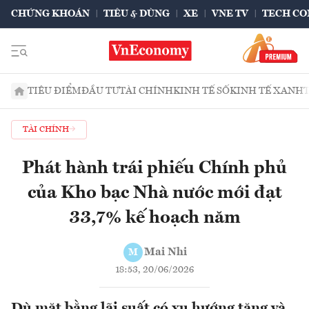
CHỨNG KHOÁN
TIÊU & DÙNG
XE
VNE TV
TECH CO
TIÊU ĐIỂM
ĐẦU TƯ
TÀI CHÍNH
KINH TẾ SỐ
KINH TẾ XANH
TÀI CHÍNH
Phát hành trái phiếu Chính phủ
của Kho bạc Nhà nước mới đạt
33,7% kế hoạch năm
Mai Nhi
M
18:53, 20/06/2026
Dù mặt bằng lãi suất có xu hướng tăng và