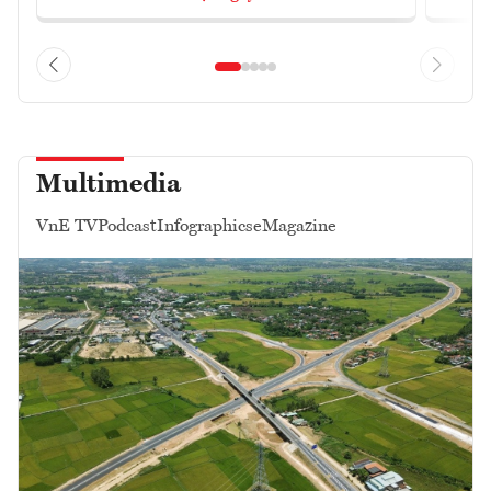
Multimedia
VnE TV
Podcast
Infographics
eMagazine