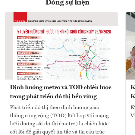
Dòng sự kiện
Định hướng metro và TOD chiến lược
K
trong phát triển đô thị bền vững
K
Phát triển đô thị theo định hướng giao
K
thông công cộng (TOD) kết hợp với mạng
V
lưới đường sắt đô thị (metro) là chiến lược
cốt lõi để giải quyết ùn tắc và tái cấu trúc