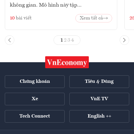
không gian. Mô hình này tập...
10
bài viết
Xem tất cả
2
1
2
3
4
Chứng khoán
Tiêu & Dùng
Xe
VnE TV
Tech Connect
English ++