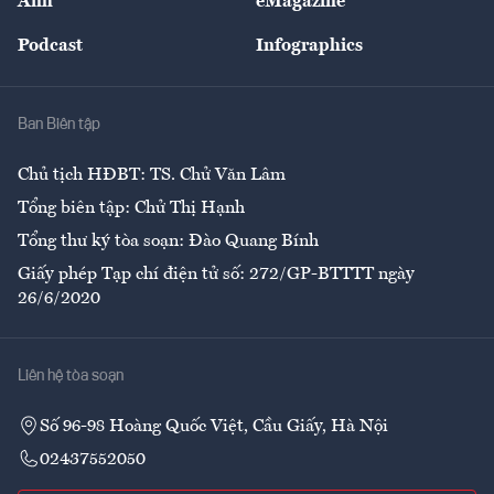
Ảnh
eMagazine
Đẹp +
An sinh
Podcast
Infographics
Giải trí
Y tế
Nhà
Ban Biên tập
Ẩm thực
Chủ tịch HĐBT: TS. Chử Văn Lâm
Tổng biên tập: Chử Thị Hạnh
Tổng thư ký tòa soạn: Đào Quang Bính
Giấy phép Tạp chí điện tử số: 272/GP-BTTTT ngày
26/6/2020
Liên hệ tòa soạn
Số 96-98 Hoàng Quốc Việt, Cầu Giấy, Hà Nội
02437552050