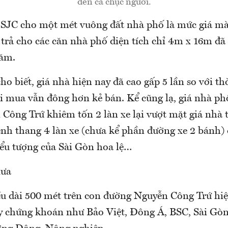
đến cả chục người.
 SJC cho một mét vuông đất nhà phố là mức giá mà
trả cho các căn nhà phố diện tích chỉ 4m x 16m đã 
năm.
ho biết, giá nhà hiện nay đã cao gấp 5 lần so với t
 mua vẫn đông hơn kẻ bán. Kể cũng lạ, giá nhà ph
Công Trứ khiêm tốn 2 làn xe lại vượt mặt giá nhà t
h thang 4 làn xe (chưa kể phần đường xe 2 bánh) 
ểu tượng của Sài Gòn hoa lệ…
xưa
u dài 500 mét trên con đường Nguyễn Công Trứ hiệ
ty chứng khoán như Bảo Việt, Đông Á, BSC, Sài Gò