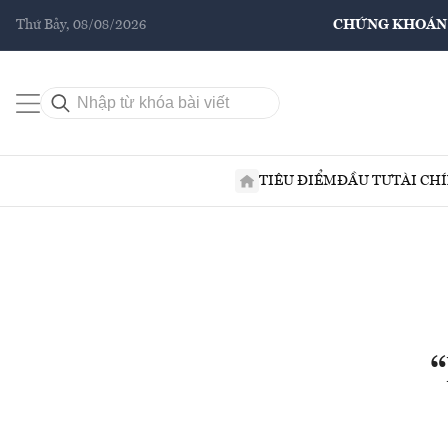
Thứ Bảy, 08/08/2026
CHỨNG KHOÁN
TIÊU ĐIỂM
ĐẦU TƯ
TÀI CH
“