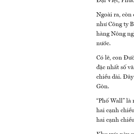
Đại Việt, Ph
Ngoài ra, còn 
như Công ty B
hàng Nông ng
nước.
Có lẽ, con Đư
đặc nhất số vă
chiều dài. Đây
Gòn.
“Phố Wall” là
hai cạnh chiề
hai cạnh chiề