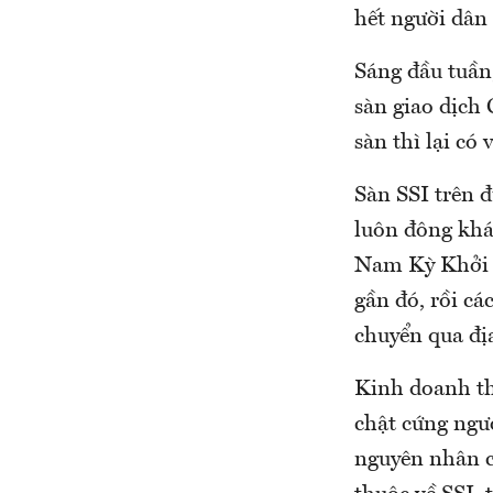
hết người dân 
Sáng đầu tuần,
sàn giao dịch
sàn thì lại có
Sàn SSI trên 
luôn đông khác
Nam Kỳ Khởi N
gần đó, rồi cá
chuyển qua đị
Kinh doanh thu
chật cứng ngư
nguyên nhân c