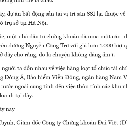
tưởng như thế là chắc.
, dự án bất động sản tại vị trí sàn SSI lại thuộc về
ó trụ sở tại Hà Nội.
ớc, một nhà đầu tư chứng khoán đã mua một căn n
rên đường Nguyễn Công Trứ với giá hơn 1.000 lượn
ở đây cho rằng, đó là chuyện không đáng ầm ĩ.
người ta đồn nhau về việc hàng loạt tổ chức tài ch
 Đông Á, Bảo hiểm Viễn Đông, ngân hàng Nam Việt
 nước ngoài cũng tính đến việc thôn tính các khu n
oanh tại đây.
ày nay
Tuynh, Giám đốc Công ty Chứng khoán Đại Việt (