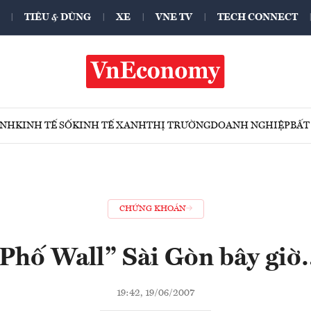
TIÊU & DÙNG
XE
VNE TV
TECH CONNECT
ÍNH
KINH TẾ SỐ
KINH TẾ XANH
THỊ TRƯỜNG
DOANH NGHIỆP
BẤT
CHỨNG KHOÁN
Phố Wall” Sài Gòn bây gi
19:42, 19/06/2007