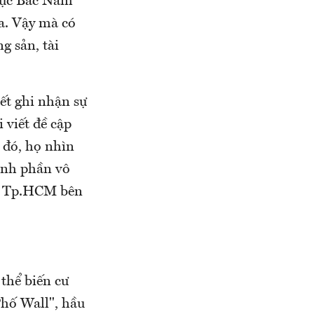
trục Bắc Nam
a. Vậy mà có
g sản, tài
ết ghi nhận sự
 viết đề cập
i đó, họ nhìn
ành phần vô
án Tp.HCM bên
thể biến cư
Phố Wall", hầu