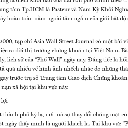
ũng là điểm khởi đầu của hai con phố chính theo 
rung tâm Tp.HCM là Pasteur và Nam Kỳ Khởi Nghĩ
này hoàn toàn nằm ngoài tầm ngắm của giới bất độn
00, tạp chí Asia Wall Street Journal có một bài vi
iệc ra đời thị trường chứng khoán tại Việt Nam. Bài
 lý, lịch sử của “Phố Wall” ngày nay. Đáng tiếc là hồ
tả quá nhiều về hình ảnh nhếch nhác do những th
 ngay trước trụ sở Trung tâm Giao dịch Chứng kho
nạn xã hội tại khu vực này.
 lợi
 thành phố kỳ lạ, nơi mà sự thay đổi chóng mặt có 
ột ngày thấy mình là người khách lạ. Tại khu vực "