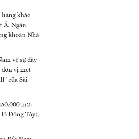
n hàng khác
t Á, Ngân
ứng khoán Nhà
Nam về sự dày
n đơn vị mét
l" của Sài
 150.000 m2:
 lộ Đông Tây),