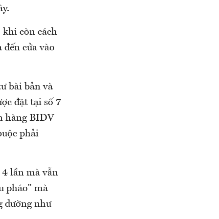
ây.
" khi còn cách
 đến cửa vào
ư bài bản và
ợc đặt tại số 7
ân hàng BIDV
buộc phải
p 4 lần mà vẫn
ấu pháo" mà
ng dường như