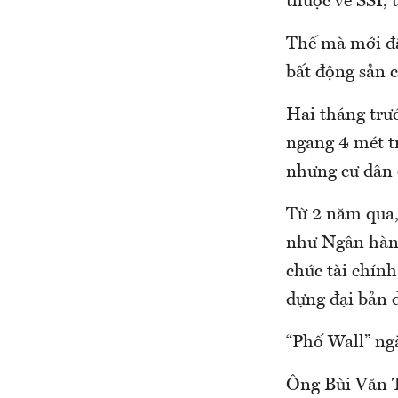
thuộc về SSI, 
Thế mà mới đây
bất động sản c
Hai tháng trư
ngang 4 mét t
nhưng cư dân 
Từ 2 năm qua, 
như Ngân hàng
chức tài chính
dựng đại bản d
“Phố Wall” ng
Ông Bùi Văn 