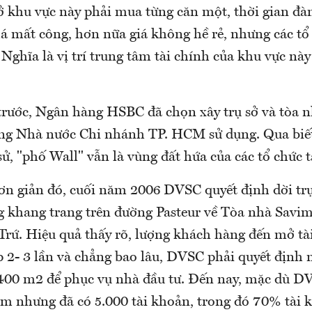
ở khu vực này phải mua từng căn một, thời gian đ
há mất công, hơn nữa giá không hề rẻ, nhưng các tổ
Nghĩa là vị trí trung tâm tài chính của khu vực này
rước, Ngân hàng HSBC đã chọn xây trụ sở và tòa n
ng Nhà nước Chi nhánh TP. HCM sử dụng. Qua biế
sử, "phố Wall" vẫn là vùng đất hứa của các tổ chức t
đơn giản đó, cuối năm 2006 DVSC quyết định dời trụ
 khang trang trên đường Pasteur về Tòa nhà Savim
rứ. Hiệu quả thấy rõ, lượng khách hàng đến mở t
p 2- 3 lần và chẳng bao lâu, DVSC phải quyết địn
 400 m2 để phục vụ nhà đầu tư. Đến nay, mặc dù D
ăm nhưng đã có 5.000 tài khoản, trong đó 70% tài 