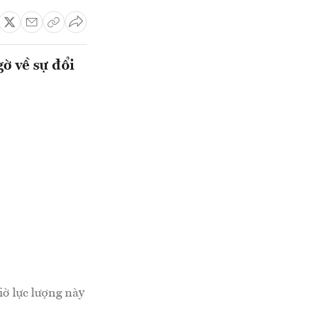
ờ về sự đổi
iờ lực lượng này