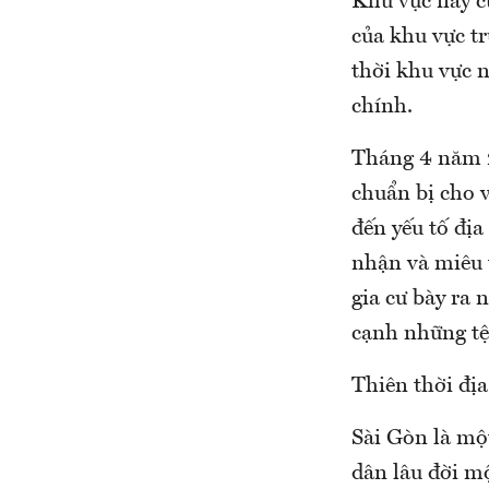
Khu vực này c
của khu vực t
thời khu vực 
chính.
Tháng 4 năm 20
chuẩn bị cho v
đến yếu tố địa
nhận và miêu 
gia cư bày ra
cạnh những tệ 
Thiên thời địa
Sài Gòn là một
dân lâu đời m