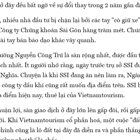
ở đây đều bất ngờ về sự đổi thay trong 2 năm gần đ
 nhiều nhà đầu tư bị chặn lại bởi các tay "cò giữ xe
 Công ty Chứng khoán Sài Gòn hàng trăm mét. Chưa
 vài tay bán báo dạo khác vây quanh.
đường Nguyễn Công Trứ là sàn rộng nhất, được đầu t
h nhất. Ít người nhớ rằng, ngày trước trụ sở SSI đư
ghĩa. Chuyện là khi SSI đang ăn nên làm ra, Ng
c công ty dầu khí cũng rất muốn địa điểm trên. SSI 
a điểm hiện nay, thuê lại của Vietnamtourism.
ận lợi, sàn giao dịch ở đây lớn lên gấp đôi, rồi gấ
ời. Khi Vietnamtourism cổ phần hoá, một cuộc "đ
hính cũng là lô đất tại đây đã diễn ra và phần thắ