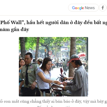
"Phố Wall", hầu hết người dân ở đây đều bất ng
 năm gần đây
đỏ con mắt cũng chẳng thấy ai bán báo ở đây, vậy mà bây g