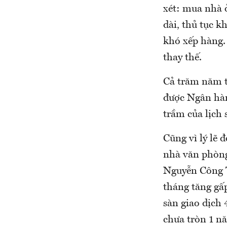
xét: mua nhà 
dài, thủ tục k
khó xếp hàng. 
thay thế.
Cả trăm năm t
được Ngân hà
trầm của lịch 
Cũng vì lý lẽ 
nhà văn phòng
Nguyễn Công T
tháng tăng gấ
sàn giao dịch
chưa tròn 1 n