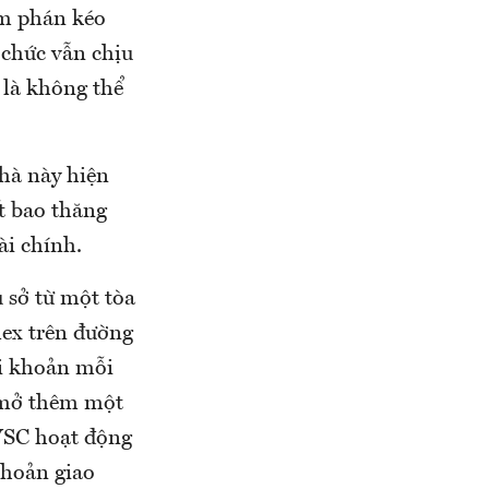
àm phán kéo
 chức vẫn chịu
 là không thể
hà này hiện
t bao thăng
ài chính.
 sở từ một tòa
ex trên đường
ài khoản mỗi
h mở thêm một
VSC hoạt động
khoản giao