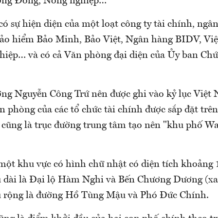
ương Đông, Nông nghiệp…
có sự hiện diện của một loạt công ty tài chính, ngâ
ảo hiểm Bảo Minh, Bảo Việt, Ngân hàng BIDV, Việ
hiệp… và có cả Văn phòng đại diện của Ủy ban Ch
ờng Nguyễn Công Trứ nên được ghi vào kỷ lục Việt 
n phòng của các tổ chức tài chính được sắp đặt trê
 cũng là trục đường trung tâm tạo nên "khu phố Wal
 một khu vực có hình chữ nhật có diện tích khoảng
u dài là Đại lộ Hàm Nghi và Bến Chương Dương (xa
u rộng là đường Hồ Tùng Mậu và Phó Đức Chính.