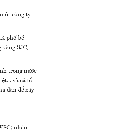
 một công ty
hà phố bề
g vàng SJC,
ính trong nước
... và cả tổ
hà dân để xây
DVSC) nhận