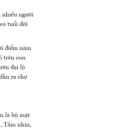
 nhiều người
có tuổi đời
hời điểm năm
ố trên con
rên đại lộ
dẫn ra chợ
n là bộ mặt
n, Tầm nhìn,