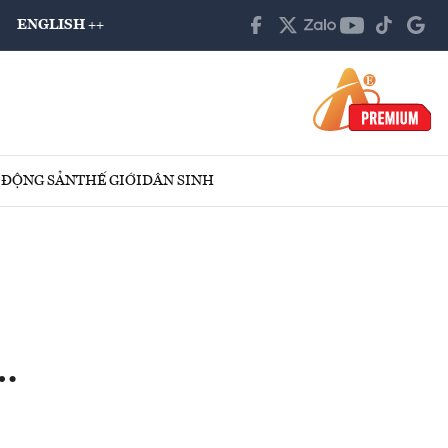
ENGLISH ++
 ĐỘNG SẢN
THẾ GIỚI
DÂN SINH
ờ…