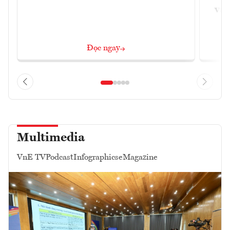
và 
Đọc ngay
Multimedia
VnE TV
Podcast
Infographics
eMagazine