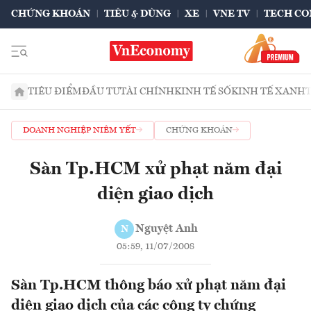
CHỨNG KHOÁN
TIÊU & DÙNG
XE
VNE TV
TECH CO
TIÊU ĐIỂM
ĐẦU TƯ
TÀI CHÍNH
KINH TẾ SỐ
KINH TẾ XANH
DOANH NGHIỆP NIÊM YẾT
CHỨNG KHOÁN
Sàn Tp.HCM xử phạt năm đại
diện giao dịch
Nguyệt Anh
N
05:59, 11/07/2008
Sàn Tp.HCM thông báo xử phạt năm đại
diện giao dịch của các công ty chứng