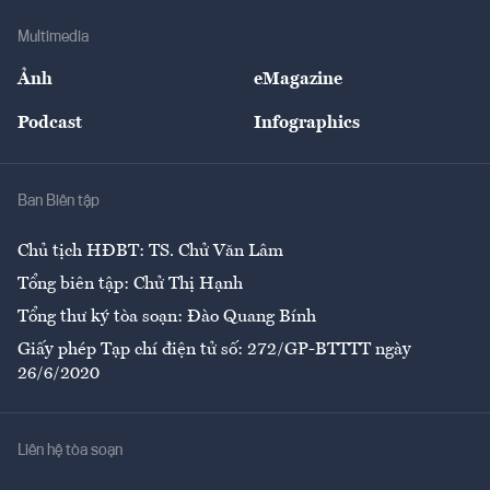
Doanh nghiệp
Địa phương
Thị trường
Bảo hiểm
Multimedia
Sự kiện
Nhân lực
Ảnh
eMagazine
Đẹp +
An sinh
Podcast
Infographics
Giải trí
Y tế
Nhà
Ban Biên tập
Ẩm thực
Chủ tịch HĐBT: TS. Chử Văn Lâm
Tổng biên tập: Chử Thị Hạnh
Tổng thư ký tòa soạn: Đào Quang Bính
Giấy phép Tạp chí điện tử số: 272/GP-BTTTT ngày
26/6/2020
Liên hệ tòa soạn