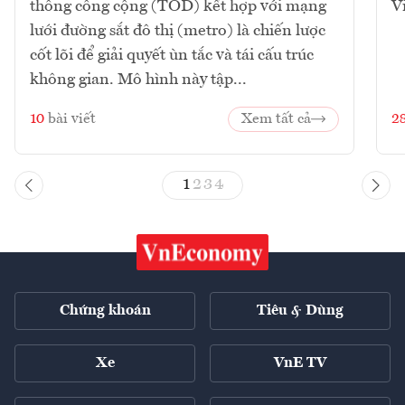
thông công cộng (TOD) kết hợp với mạng
V
lưới đường sắt đô thị (metro) là chiến lược
cốt lõi để giải quyết ùn tắc và tái cấu trúc
không gian. Mô hình này tập...
10
bài viết
Xem tất cả
2
1
2
3
4
Chứng khoán
Tiêu & Dùng
Xe
VnE TV