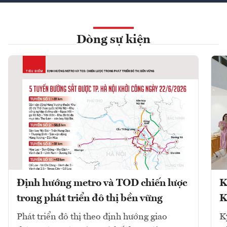
Dòng sự kiện
Định hướng metro và TOD chiến lược
K
trong phát triển đô thị bền vững
K
Phát triển đô thị theo định hướng giao
K