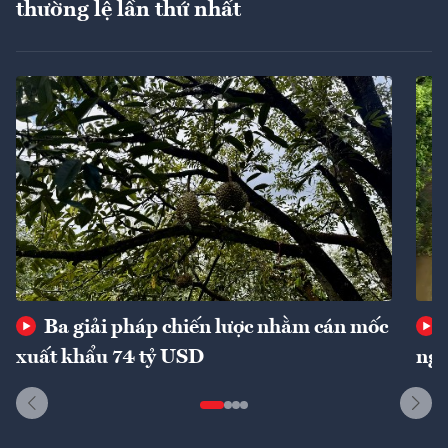
thường lệ lần thứ nhất
Ba giải pháp chiến lược nhằm cán mốc
xuất khẩu 74 tỷ USD
ngu