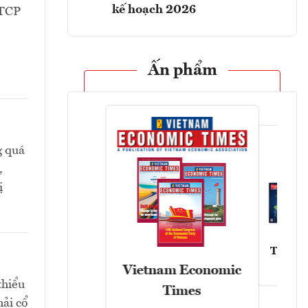
kế hoạch 2026
CTCP
Ấn phẩm
g quá
,
ị
Tạp chí
Vietnam Economic
thiểu
Times
hải cổ