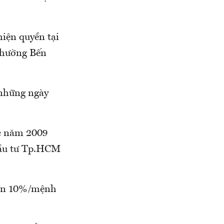
hiện quyền tại
phường Bến
những ngày
ức năm 2009
đầu tư Tp.HCM
hiện 10%/mệnh