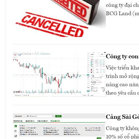
công ty đại 
BCG Land (mã
Công ty co
Việc triển kh
trình mở rộng
nâng cao năng
theo yêu cầu 
Cảng Sài Gò
Công ty không
10% số cổ phi