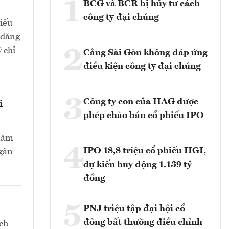
1
BCG và BCR bị hủy tư cách
công ty đại chúng
hiếu
 đăng
2
 chỉ
Cảng Sài Gòn không đáp ứng
điều kiện công ty đại chúng
3
Công ty con của HAG được
i
phép chào bán cổ phiếu IPO
 năm
4
IPO 18,8 triệu cổ phiếu HGI,
Ngân
dự kiến huy động 1.139 tỷ
đồng
5
PNJ triệu tập đại hội cổ
đông bất thường điều chỉnh
ch