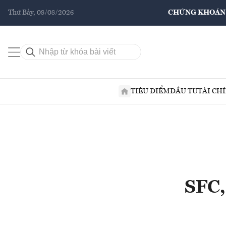
Thứ Bảy, 08/08/2026
CHỨNG KHOÁN
TIÊU ĐIỂM
ĐẦU TƯ
TÀI CH
SFC,