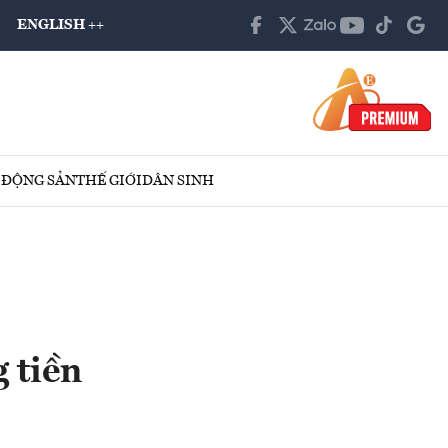
ENGLISH ++
 ĐỘNG SẢN
THẾ GIỚI
DÂN SINH
 tiền