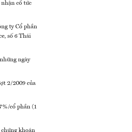
 nhận cổ tức
ông ty Cổ phần
e, số 6 Thái
 những ngày
đợt 2/2009 của
n 7%/cổ phần (1
u chứng khoán