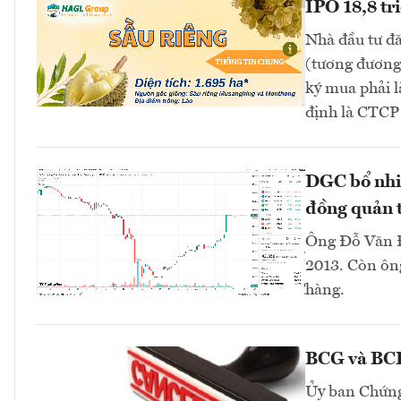
IPO 18,8 tr
Nhà đầu tư đă
(tương đương 
ký mua phải l
định là CTC
DGC bổ nhi
đồng quản t
Ông Đỗ Văn Đ
2013. Còn ông
hàng.
BCG và BCR 
Ủy ban Chứng