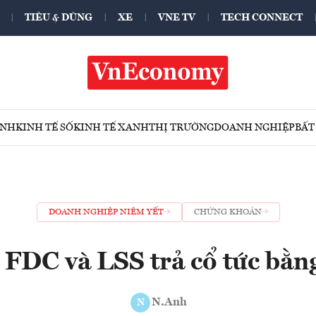
TIÊU & DÙNG
XE
VNE TV
TECH CONNECT
ÍNH
KINH TẾ SỐ
KINH TẾ XANH
THỊ TRƯỜNG
DOANH NGHIỆP
BẤT
DOANH NGHIỆP NIÊM YẾT
CHỨNG KHOÁN
 FDC và LSS trả cổ tức bằng
N.Anh
N