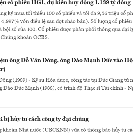
iệu cổ phiếu HGI, dự kiến huy động 1.139 tỷ đồng
ng ký mua tối thiểu 100 cổ phiếu và tối đa 9,36 triệu cổ p
4,997% vốn điều lệ sau đợt chào bán). Số lượng cổ phiếu
à bội số của 100. Cổ phiếu được phân phối thông qua đại lý
P Chứng khoán OCBS.
ệm ông Đỗ Văn Đông, ông Đào Mạnh Đức vào Hộ
rị
ông (1989) - Kỹ sư Hóa dược, công tác tại Đức Giang từ
 Đào Đức Mạnh (1988), có trình độ Thạc sĩ Tài chính - 
bị hủy tư cách công ty đại chúng
 khoán Nhà nước (UBCKNN) vừa có thông báo hủy tư cá