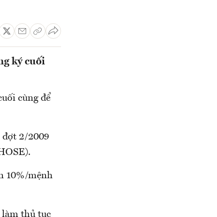
g ký cuối
cuối cùng để
c đợt 2/2009
-HOSE).
iện 10%/mệnh
 làm thủ tục