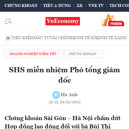
CHỨNG KHOÁN
TIÊU & DÙNG
XE
VNE TV
TECH CO
TIÊU ĐIỂM
ĐẦU TƯ
TÀI CHÍNH
KINH TẾ SỐ
KINH TẾ XANH
DOANH NGHIỆP NIÊM YẾT
CHỨNG KHOÁN
SHS miễn nhiệm Phó tổng giám
đốc
Hà Anh
H
13:18, 03/01/2013
Chứng khoán Sài Gòn – Hà Nội chấm dứt
Hợp đồng lao động đối với bà Bùi Thị