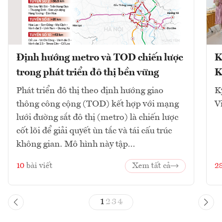
Định hướng metro và TOD chiến lược
K
trong phát triển đô thị bền vững
K
Phát triển đô thị theo định hướng giao
K
thông công cộng (TOD) kết hợp với mạng
V
lưới đường sắt đô thị (metro) là chiến lược
cốt lõi để giải quyết ùn tắc và tái cấu trúc
không gian. Mô hình này tập...
10
bài viết
Xem tất cả
2
1
2
3
4