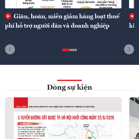
Giãn, hoãn, miễn giảm hàng loạt thuế
phí hỗ trợ người dân và doanh nghiệp
kin
Dòng sự kiện