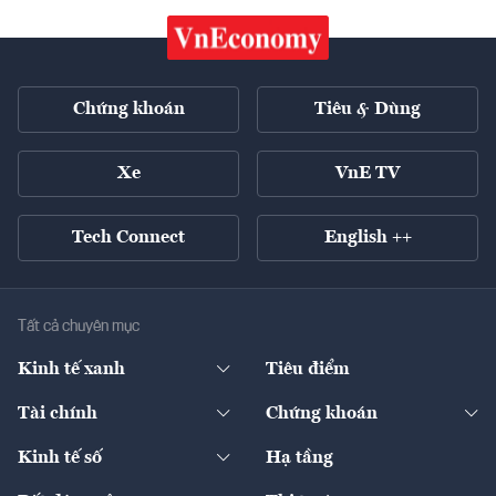
Chứng khoán
Tiêu & Dùng
Xe
VnE TV
Tech Connect
English ++
Tất cả chuyên mục
Kinh tế xanh
Tiêu điểm
Chuyển động xanh
Tài chính
Chứng khoán
Pháp lý
Ngân hàng
Doanh nghiệp niêm yết
Kinh tế số
Hạ tầng
Thương hiệu xanh
Thị trường vốn
Thị trường
Sản phẩm - Thị trường