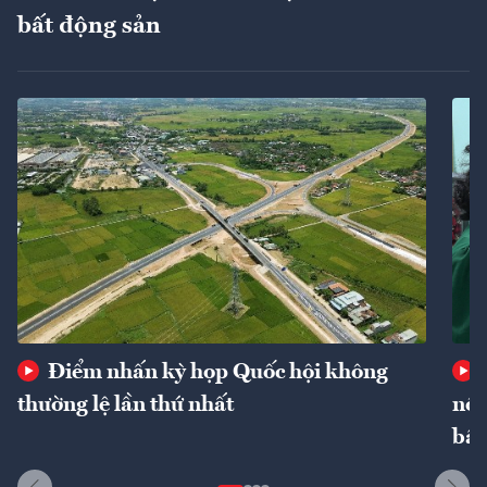
bất động sản
Điểm nhấn kỳ họp Quốc hội không
thường lệ lần thứ nhất
nôn
bất