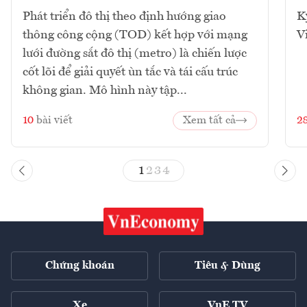
Phát triển đô thị theo định hướng giao
K
thông công cộng (TOD) kết hợp với mạng
V
lưới đường sắt đô thị (metro) là chiến lược
cốt lõi để giải quyết ùn tắc và tái cấu trúc
không gian. Mô hình này tập...
10
bài viết
Xem tất cả
2
1
2
3
4
Chứng khoán
Tiêu & Dùng
Xe
VnE TV