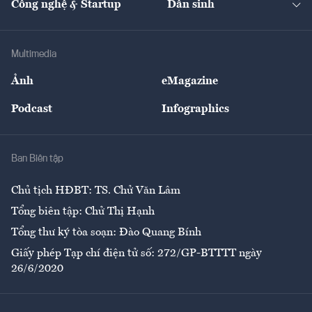
Công nghệ & Startup
Dân sinh
Tư vấn
Nông sản
Doanh nhân
Tư vấn Tiêu & Dùng
Infographics
Hạ tầng
Sức khỏe
Khung pháp lý
Doanh nghiệp
Địa phương
Thị trường
Bảo hiểm
Multimedia
Sự kiện
Nhân lực
Ảnh
eMagazine
Đẹp +
An sinh
Podcast
Infographics
Giải trí
Y tế
Nhà
Ban Biên tập
Ẩm thực
Chủ tịch HĐBT: TS. Chử Văn Lâm
Tổng biên tập: Chử Thị Hạnh
Tổng thư ký tòa soạn: Đào Quang Bính
Giấy phép Tạp chí điện tử số: 272/GP-BTTTT ngày
26/6/2020