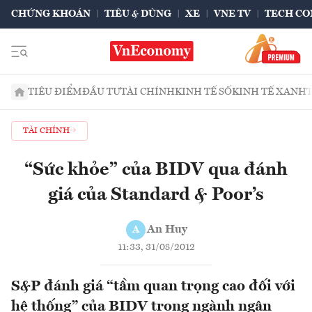
CHỨNG KHOÁN
TIÊU & DÙNG
XE
VNE TV
TECH CO
TIÊU ĐIỂM
ĐẦU TƯ
TÀI CHÍNH
KINH TẾ SỐ
KINH TẾ XANH
TÀI CHÍNH
“Sức khỏe” của BIDV qua đánh
giá của Standard & Poor’s
An Huy
A
11:33, 31/08/2012
S&P đánh giá “tầm quan trọng cao đối với
hệ thống” của BIDV trong ngành ngân