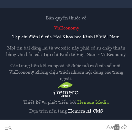
Bản quyền thuộc về
VnEconomy
Tạp chí điện tử của Hội Khoa học Kinh tế Việt Nam
Mọi tin bài đăng lại từ website này phải có sự chấp thuận
bằng văn bản của
Tạp chí Kinh tế Việt Nam - VnEconomy
Các trang liên kết ra ngoài sẽ được mở ra ở cửa sổ mới.
VnEconomy không chịu trách nhiệm nội dung các trang
ngoài.
Thiết kế và phát triển bởi
Hemera Media
Dựa trên nền tảng
Hemera AI CMS