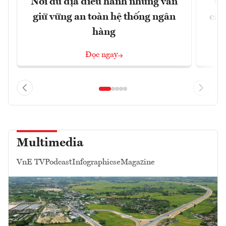
Nới dư địa điều hành nhưng vẫn
Ch
giữ vững an toàn hệ thống ngân
cấu
hàng
Đọc ngay
Multimedia
VnE TV
Podcast
Infographics
eMagazine