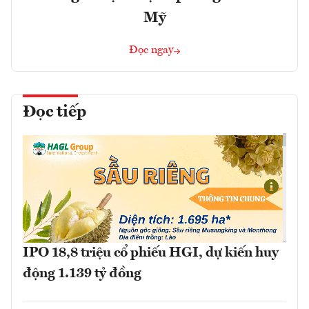
Mỹ
Đọc ngay
Đọc tiếp
IPO 18,8 triệu cổ phiếu HGI, dự kiến huy
động 1.139 tỷ đồng