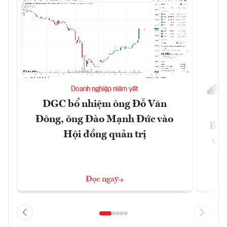
Doanh nghiệp niêm yết
DGC bổ nhiệm ông Đỗ Văn
Đông, ông Đào Mạnh Đức vào
Báo
Hội đồng quản trị
và 
Đọc ngay