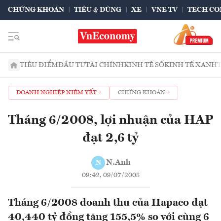
CHỨNG KHOÁN
TIÊU & DÙNG
XE
VNE TV
TECH CO
TIÊU ĐIỂM
ĐẦU TƯ
TÀI CHÍNH
KINH TẾ SỐ
KINH TẾ XANH
DOANH NGHIỆP NIÊM YẾT
CHỨNG KHOÁN
Tháng 6/2008, lợi nhuận của HAP
đạt 2,6 tỷ
N.Anh
N
09:42, 09/07/2008
Tháng 6/2008 doanh thu của Hapaco đạt
40,440 tỷ đồng tăng 155,5% so với cùng 6