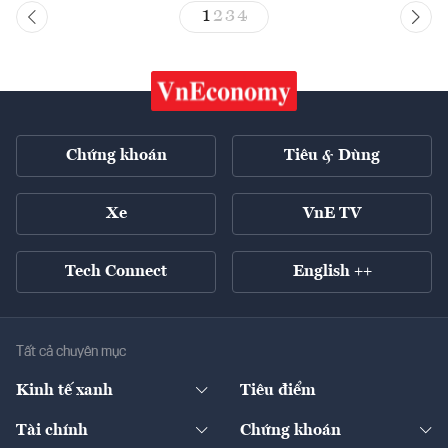
1
2
3
4
Chứng khoán
Tiêu & Dùng
Xe
VnE TV
Tech Connect
English ++
Tất cả chuyên mục
Kinh tế xanh
Tiêu điểm
Chuyển động xanh
Tài chính
Chứng khoán