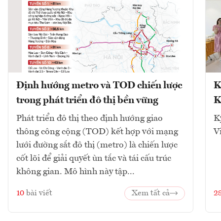
Định hướng metro và TOD chiến lược
K
trong phát triển đô thị bền vững
K
Phát triển đô thị theo định hướng giao
K
thông công cộng (TOD) kết hợp với mạng
V
lưới đường sắt đô thị (metro) là chiến lược
cốt lõi để giải quyết ùn tắc và tái cấu trúc
không gian. Mô hình này tập...
10
bài viết
Xem tất cả
2