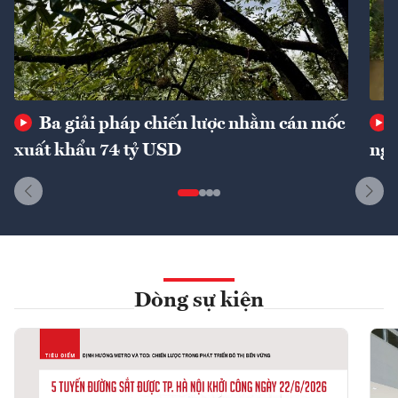
Ba giải pháp chiến lược nhằm cán mốc
xuất khẩu 74 tỷ USD
ngu
Dòng sự kiện