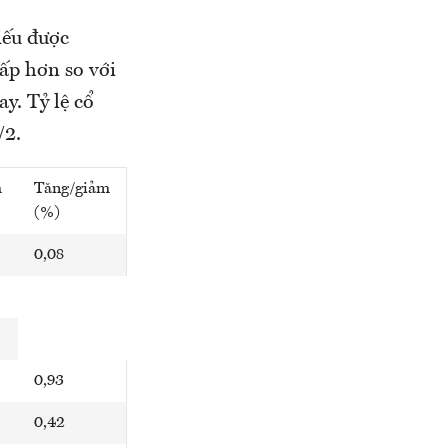
iếu được
ấp hơn so với
y. Tỷ lệ cổ
/2.
m
Tăng/giảm
(%)
0,08
0,93
0,42