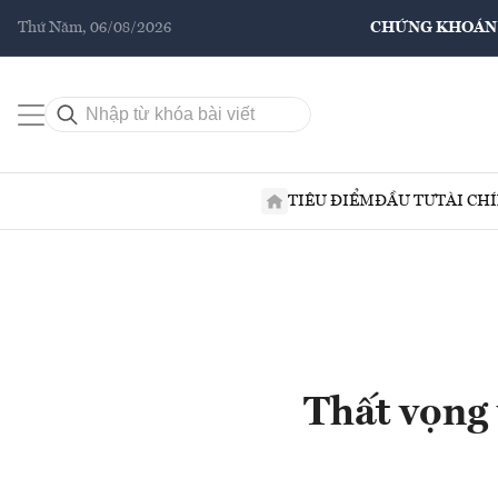
Thứ Năm, 06/08/2026
CHỨNG KHOÁN
TIÊU ĐIỂM
ĐẦU TƯ
TÀI CH
Thất vọng 