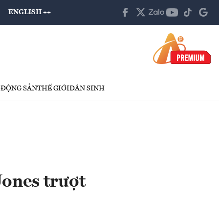
ENGLISH ++
 ĐỘNG SẢN
THẾ GIỚI
DÂN SINH
Jones trượt