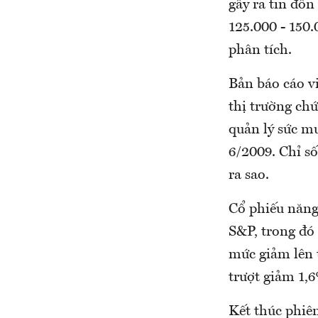
gây ra tin đồn
125.000 - 150.
phân tích.
Bản báo cáo v
thị trường ch
quản lý sức m
6/2009. Chỉ số
ra sao.
Cổ phiếu năng
S&P, trong đó
mức giảm lên 
trượt giảm 1,
Kết thúc phiê