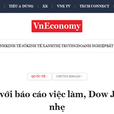
TIÊU & DÙNG
XE
VNE TV
TECH CONNECT
ÍNH
KINH TẾ SỐ
KINH TẾ XANH
THỊ TRƯỜNG
DOANH NGHIỆP
BẤT
QUỐC TẾ
CHỨNG KHOÁN
với báo cáo việc làm, Dow 
nhẹ