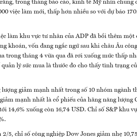
 rằng, trong tháng báo cáo, kinh tế Mỹ nhìn chung 
000 việc làm mới, thấp hơn nhiều so với dự báo 170
iệc làm khu vực tư nhân của ADP đã bồi thêm một 
ứng khoán, vốn đang ngắc ngứ sau khi châu Âu công
ua trong tháng 4 vừa qua đã rơi xuống mức thấp nh
 quản lý sức mua là thước đo cho thấy tình trạng c
 lượng giảm mạnh nhất trong số 10 nhóm ngành th
 giảm mạnh nhất là cổ phiếu của hãng năng lượng 
tới 14,6% xuống còn 16,74 USD. Chỉ số S&P khu v
6%.
n 2/5, chỉ số công nghiệp Dow Jones giảm nhẹ 10,7