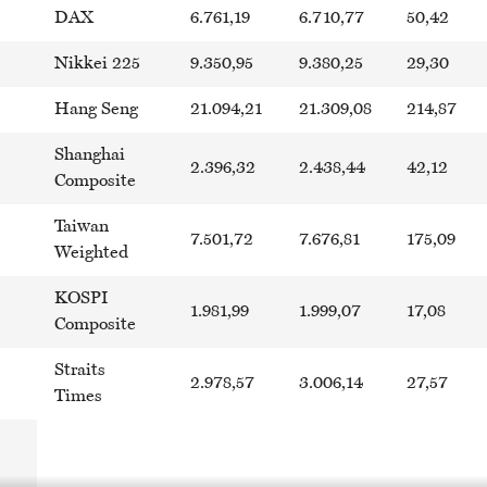
DAX
6.761,19
6.710,77
50,42
Nikkei 225
9.350,95
9.380,25
29,30
Hang Seng
21.094,21
21.309,08
214,87
Shanghai
2.396,32
2.438,44
42,12
Composite
Taiwan
7.501,72
7.676,81
175,09
Weighted
KOSPI
1.981,99
1.999,07
17,08
Composite
Straits
2.978,57
3.006,14
27,57
Times