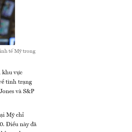
kinh tế Mỹ trong
i khu vực
ề tình trạng
 Jones và S&P
ại Mỹ chỉ
0. Điều này đã