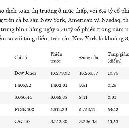
o dịch toàn thị trường ở mức thấp, với 6,4 tỷ cổ ph
 trên cả ba sàn New York, American và Nasdaq, th
trung bình hàng ngày 6,76 tỷ cổ phiếu trong năm na
ểm so với tăng điểm trên sàn New York là khoảng 3
Phiên
Tăng/giả
Chỉ số
Đóng cửa
trước
(điểm)
Dow Jones
13.279,32
13.268,57
10,75
1.405,82
1.402,31
3,51
0,25
3.050,44
3.059,85
9,41
0,31
FTSE 100
5.812,23
5.758,11
54,12
CAC 40
3.212,80
3.226,33
13,53