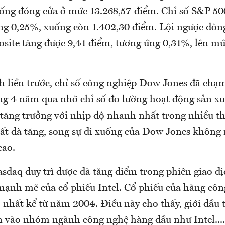
ống đóng cửa ở mức 13.268,57 điểm. Chỉ số S&P 50
ng 0,25%, xuống còn 1.402,30 điểm. Lội ngược dòng
ite tăng được 9,41 điểm, tương ứng 0,31%, lên mứ
ch liền trước, chỉ số công nghiệp Dow Jones đã ch
ng 4 năm qua nhờ chỉ số đo lường hoạt động sản x
 tăng trưởng với nhịp độ nhanh nhất trong nhiều t
ất đà tăng, song sự đi xuống của Dow Jones không
cao.
asdaq duy trì được đà tăng điểm trong phiên giao d
 mạnh mẽ của cổ phiếu Intel. Cổ phiếu của hãng côn
nhất kể từ năm 2004. Điều này cho thấy, giới đầu t
ền vào nhóm ngành công nghệ hàng đầu như Intel....