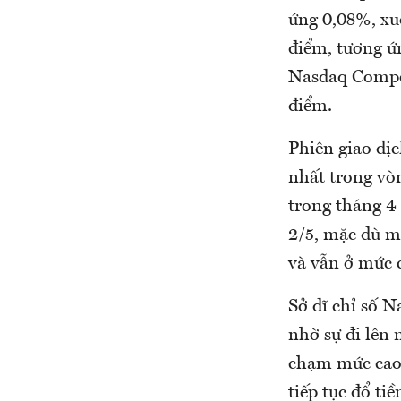
ứng 0,08%, xu
điểm, tương ứ
Nasdaq Compos
điểm.
Phiên giao dị
nhất trong vò
trong tháng 4
2/5, mặc dù m
và vẫn ở mức 
Sở dĩ chỉ số N
nhờ sự đi lên
chạm mức cao 
tiếp tục đổ ti