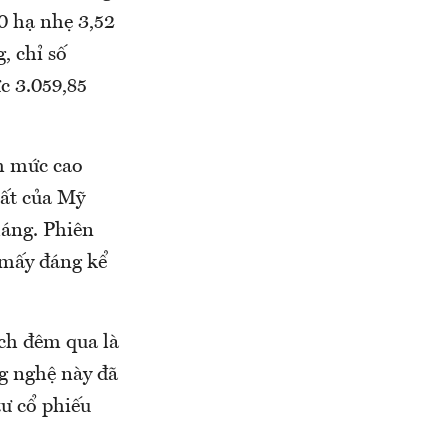
0 hạ nhẹ 3,52
, chỉ số
c 3.059,85
ạm mức cao
uất của Mỹ
háng. Phiên
 mấy đáng kể
ịch đêm qua là
g nghệ này đã
ư cổ phiếu