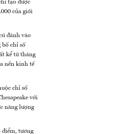
chỉ tạo được
.000 của giới
cú đánh vào
 bố chỉ số
ất kể từ tháng
ủa nền kinh tế
uộc chỉ số
Chesapeake với
ực năng lượng
5 điểm, tương