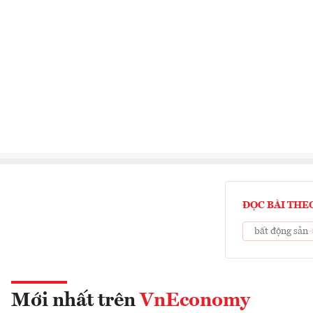
ĐỌC BÀI THE
bất động sản
Mới nhất trên
VnEconomy