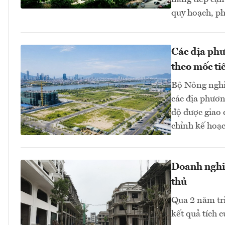
quy hoạch, ph
Các địa phư
theo mốc ti
Bộ Nông nghi
các địa phươn
độ được giao
chỉnh kế hoạc
Doanh nghiệ
thủ
Qua 2 năm tr
kết quả tích 