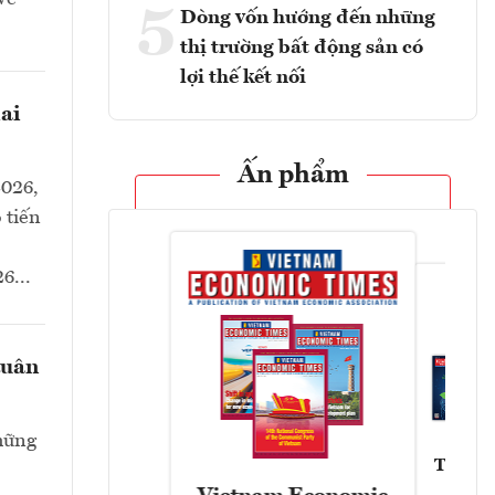
5
Dòng vốn hướng đến những
thị trường bất động sản có
lợi thế kết nối
ai
Ấn phẩm
2026,
 tiến
6...
tuân
hững
Tạp chí