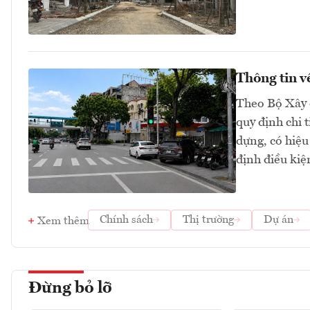
Thông tin v
Theo Bộ Xây 
quy định chi 
dựng, có hiệu
định điều kiệ
Chính sách
Thị trường
Dự án
Xem thêm
Đừng bỏ lỡ