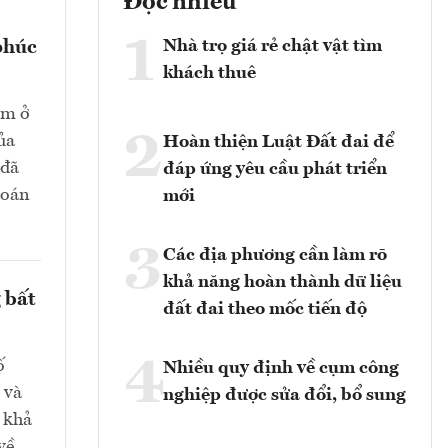
Đọc nhiều
1
Nhà trọ giá rẻ chật vật tìm
phúc
khách thuê
ằm ở
2
ủa
Hoàn thiện Luật Đất đai để
 đã
đáp ứng yêu cầu phát triển
toán
mới
3
Các địa phương cần làm rõ
khả năng hoàn thành dữ liệu
 bất
đất đai theo mốc tiến độ
4
ố
Nhiều quy định về cụm công
 và
nghiệp được sửa đổi, bổ sung
, khả
về