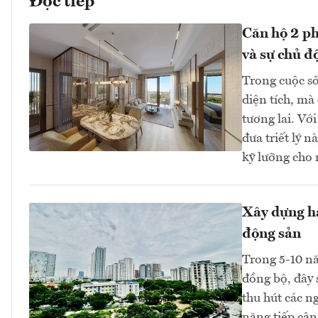
Đọc tiếp
Căn hộ 2 ph
và sự chủ đ
Trong cuộc số
diện tích, mà
tương lai. Vớ
đưa triết lý 
kỹ lưỡng cho 
Xây dựng hạ
động sản
Trong 5-10 nă
đồng bộ, đây 
thu hút các n
năng tiếp cận