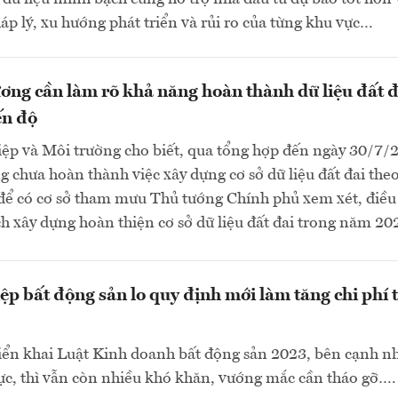
áp lý, xu hướng phát triển và rủi ro của từng khu vực…
ơng cần làm rõ khả năng hoàn thành dữ liệu đất đ
ến độ
ệp và Môi trường cho biết, qua tổng hợp đến ngày 30/7/
g chưa hoàn thành việc xây dựng cơ sở dữ liệu đất đai theo
 để có cơ sở tham mưu Thủ tướng Chính phủ xem xét, điều
h xây dựng hoàn thiện cơ sở dữ liệu đất đai trong năm 202
p bất động sản lo quy định mới làm tăng chi phí 
iển khai Luật Kinh doanh bất động sản 2023, bên cạnh n
cực, thì vẫn còn nhiều khó khăn, vướng mắc cần tháo gỡ….