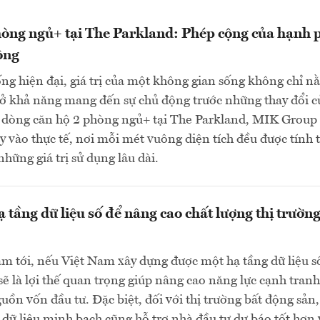
òng ngủ+ tại The Parkland: Phép cộng của hạnh 
ộng
ng hiện đại, giá trị của một không gian sống không chỉ n
 ở khả năng mang đến sự chủ động trước những thay đổi c
i dòng căn hộ 2 phòng ngủ+ tại The Parkland, MIK Group
này vào thực tế, nơi mỗi mét vuông diện tích đều được tính 
những giá trị sử dụng lâu dài.
 tầng dữ liệu số để nâng cao chất lượng thị trường
m tới, nếu Việt Nam xây dựng được một hạ tầng dữ liệu s
sẽ là lợi thế quan trọng giúp nâng cao năng lực cạnh tranh
guồn vốn đầu tư. Đặc biệt, đối với thị trường bất động sản
 dữ liệu minh bạch cũng hỗ trợ nhà đầu tư dự báo tốt hơn 