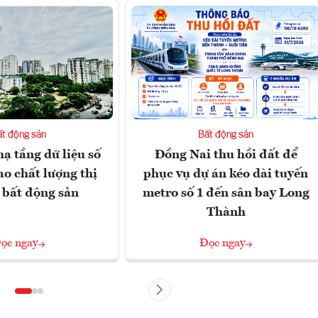
ất động sản
Bất động sản
ạ tầng dữ liệu số
Đồng Nai thu hồi đất để
ao chất lượng thị
phục vụ dự án kéo dài tuyến
 bất động sản
metro số 1 đến sân bay Long
Thành
ọc ngay
Đọc ngay