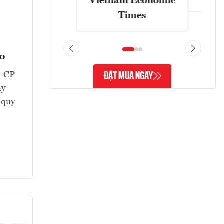
Vietnam Economic
Times
eo
Đ-CP
ĐẶT MUA NGAY
ây
 quy