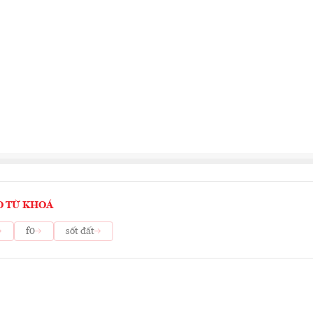
O TỪ KHOÁ
f0
sốt đất